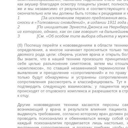
как акушер благодаря осмотру плаценты узнает, полност
же и мы независимо от результата и соответствующего 
окончательно или мы должны быть готовы к рецидивам и
1 [За исключением первого предложения весь абза
сноски в «Толковании сновидений», в издании 1911 года (S
2 [По инициативе Эрнеста Джонса на Нюрнбергском
из которого, однако, как он сам говорит «в дальнейшем 
3 [См. «Об особом типе выбора объекта у мужчины» (
(б) Поспешу перейти к нововведениям в области техники
определения, а многое начинает проясняться только те
двоякого рода цели: сберечь усилия врача и открыть бо
Вы знаете, что в нашей технике произошло принципиал
себе целью разъяснение симптомов, затем мы отошли
«комплексов», по ставшей незаменимой терминологии 
выявление и преодоление «сопротивлений» и по праву р
только будут обнаружены и устранены сопротивления
сопротивления рассмотреть и классифицировать. Тут я
подтвердить следующую взаимосвязь: у пациентов му
происходят от отцовского комплекса и разрешаются в ст
к отцу.
Другие нововведения техники касаются персоны са
возникающий у врача в результате влияния пациента 
выдвинуть требование, согласно которому врач должен ра
проводить психоанализ и обмениваться между собой с
каждый психоаналитик продвигается лишь настолько, 
внутренние сопротивления, и поэтому требуем, чтобы 