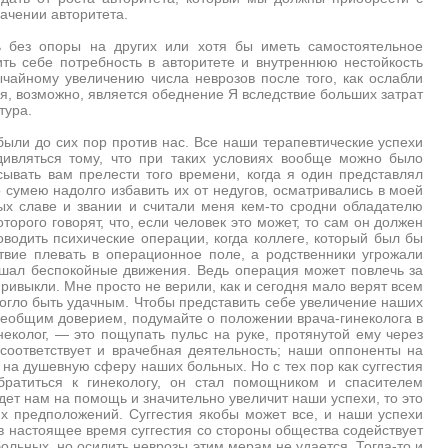
ачении авторитета.
ь без опоры на других или хотя бы иметь самостоятельное
ть себе потребность в авторитете и внутреннюю нестойкость
чайному увеличению числа неврозов после того, как ослабли
ия, возможно, является обеднение Я вследствие больших затрат
тура.
 были до сих пор против нас. Все наши терапевтические успехи
удивляться тому, что при таких условиях вообще можно было
сывать вам прелести того времени, когда я один представлял
о сумею надолго избавить их от недугов, осматривались в моей
ых славе и звании и считали меня кем-то сродни обладателю
орого говорят, что, если человек это может, то сам он должен
водить психические операции, когда коллеге, который был бы
твие плевать в операционное поле, а родственники угрожали
ершал беспокойные движения. Ведь операция может повлечь за
привыкли. Мне просто не верили, как и сегодня мало верят всем
могло быть удачным. Чтобы представить себе увеличение наших
сеобщим доверием, подумайте о положении врача-гинеколога в
неколог, — это пощупать пульс на руке, протянутой ему через
 соответствует и врачебная деятельность; наши оппоненты на
 на душевную сферу наших больных. Но с тех пор как суггестия
ратиться к гинекологу, он стал помощником и спасителем
дет нам на помощь и значительно увеличит наши успехи, то это
их предположений. Суггестия якобы может все, и наши успехи
ь в настоящее время суггестия со стороны общества содействует
ольных, но осилить неврозы этим мерам не удается. Тогда-то и