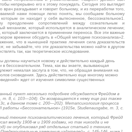
 чтобы непрерывно его к этому понуждать. Сегодня это выглядит
то врач разгадывает и говорит больному, и из переработки того,
зываемой нами помощи легко понять; мы сообщаем больному
 которым он находит у себя вытесненное, бессознательное1.
му преодоление сопротивлений между сознательным и
ный механизм, который используется в аналитическом лечении;
, который заключается в применении переноса. Все эти важные
скором времени обсудить в «Общей методике психоанализа»2.
жение, что в нынешней практике лечения сила доказательств
я; не забывайте, что эти доказательства можно найти в другом
ствлять так, как теоретическое исследование.
 мы должны научиться новому и действительно каждый день
и в бессознательном. Тема, как вы знаете, вызывающая
лежит немалая заслуга в том, что, не обращая внимания на
волов сновидения. Здесь действительно еще многому можно
овидений» ждет от изучения символики существенных
ный пункт несколько подробнее обсуждается Фрейдом в
, т. 8, с. 103—104). Он возвращается к нему еще раз также
13с, в данном томе с. 200—202). Метапсихология процесса
 работы «Бессознательное» (1915е, Studienausgabe, т. 3, с.
 технике психоаналитического лечения, который Фрейд
ал между 1908-м и 1909 годами, но так никогда и не
год) он опубликовал ряд отдельных статьей о технике,
Предварительные замечания издателей», с. 145-146, ниже.]