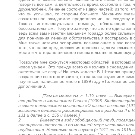
говорить все сам, а деятельность врача состояла в том,
дружелюбней. Лечение состоит из двух частей: из того, ч
что он услышал, со стороны больного. Механизм ока
сознательное ожидаемое представление, по сходству с
Такова интеллектуальная помощь, облетающая е
бессознательным. Попутно замечу, что это не единствен
ведь всем вам известен механизм гораздо более сильный
для понимания лечения обстоятельства я постараюсь в 
Мне также незачем оспаривать возникающее у вас возра
того, что наши предположения правильны, затушевываетс
месте и что терапевтическое вмешательство нельзя осуще
Позвольте мне коснуться некоторых областей, в которых
новое узнаем. Это прежде всего символика в сновидении 
ожесточенные споры! Нашему коллеге В. Штекелю принад
возражение всех противников, он занялся изучением сим
научиться; написанное мною в 1899 году «Толкование сн
дополнений3.
1 [Тем не менее см. с. 1-39, ниже. — Вышеуказан
его работе о «маленьком Гансе» (19096. Studienausgabe
в своем техническом сочинении «О начале лечения» (19
мышления детально рассматривается в разделах II и VII
131 и далее и с. 155 и далее).]
2 [Имеется в виду обобщающий труд, посвященный
планировал написать и по меньшей мере частично напис
опубликовал. Несколько лет спустя (с 1911-го по 1915 
которые содержатся в данном томе. См. в этой связи «