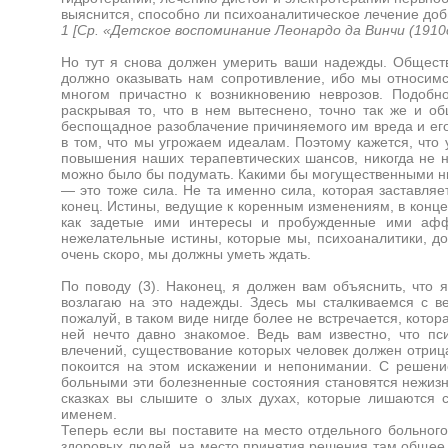
выяснится, способно ли психоаналитическое лечение доб
1 [Ср. «Детское воспоминание Леонардо да Винчи (1910с),
Но тут я снова должен умерить ваши надежды. Обществ
должно оказывать нам сопротивление, ибо мы относимся
многом причастно к возникновению неврозов. Подобн
раскрывая то, что в нем вытеснено, точно так же и о
беспощадное разоблачение причиняемого им вреда и его
в том, что мы угрожаем идеалам. Поэтому кажется, что 
повышения наших терапевтических шансов, никогда не на
можно было бы подумать. Какими бы могущественными ни
— это тоже сила. Не та именно сила, которая заставляе
конец. Истины, ведущие к коренным изменениям, в конц
как задетые ими интересы и пробужденные ими афф
нежелательные истины, которые мы, психоаналитики, дол
очень скоро, мы должны уметь ждать.
По поводу (3). Наконец, я должен вам объяснить, чт
возлагаю на это надежды. Здесь мы сталкиваемся с ве
пожалуй, в таком виде нигде более не встречается, котор
ней нечто давно знакомое. Ведь вам известно, что 
влечений, существование которых человек должен отриц
покоится на этом искажении и непонимании. С решение
больными эти болезненные состояния становятся нежизн
сказках вы слышите о злых духах, которые лишаются 
именем.
Теперь если вы поставите на место отдельного больног
здоровых людей, на место принятия решения там общее 