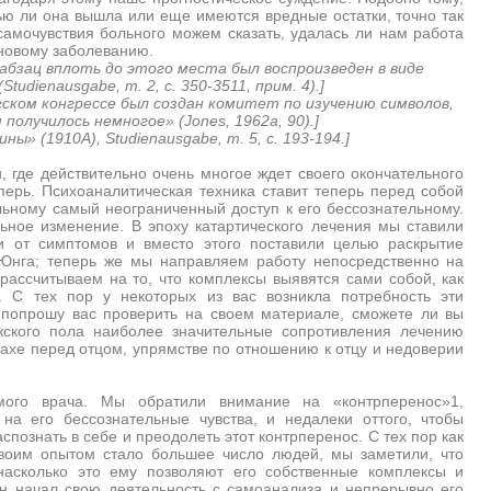
ью ли она вышла или еще имеются вредные остатки, точно так
самочувствия больного можем сказать, удалась ли нам работа
 новому заболеванию.
ц вплоть до этого места был воспроизведен в виде
tudienausgabe, т. 2, с. 350-3511, прим. 4).]
 конгрессе был создан комитет по изучению символов,
получилось немногое» (Jones, 1962a, 90).]
1910А), Studienausgabe, т. 5, с. 193-194.]
, где действительно очень многое ждет своего окончательного
перь. Психоаналитическая техника ставит теперь перед собой
льному самый неограниченный доступ к его бессознательному.
ьное изменение. В эпоху катартического лечения мы ставили
 от симптомов и вместо этого поставили целью раскрытие
Юнга; теперь же мы направляем работу непосредственно на
ассчитываем на то, что комплексы выявятся сами собой, как
. С тех пор у некоторых из вас возникла потребность эти
 попрошу вас проверить на своем материале, сможете ли вы
жского пола наиболее значительные сопротивления лечению
рахе перед отцом, упрямстве по отношению к отцу и недоверии
мого врача. Мы обратили внимание на «контрперенос»1,
на его бессознательные чувства, и недалеки оттого, чтобы
спознать в себе и преодолеть этот контрперенос. С тех пор как
воим опытом стало большее число людей, мы заметили, что
насколько это ему позволяют его собственные комплексы и
он начал свою деятельность с самоанализа и непрерывно его