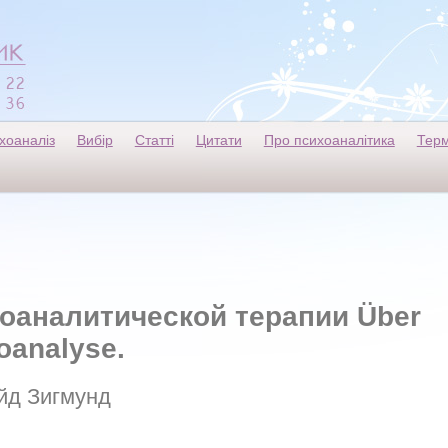
хоаналіз
Вибір
Статті
Цитати
Про психоаналітика
Терм
оаналитической терапии Über
oanalyse.
йд Зигмунд