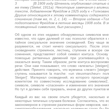
3 [В 1909 году Штекель опубликовал статью о толк
же тему (Stekel, 1911а). Некоторые замечания о влиян
тексте, добавленном Фрейдом в 1925 году к «Толкованию
Другие относящиеся к этому комментарии содержатся
сочинению (там же, т. 2, с. 14). — Второе издание «То
подготовлено Фрейдом в летние месяцы 1908 года. В э
посвященный символике, был расширен.]
Об одном из этих недавно обнаруженных символов мне х
известно, что один далекий от нас психолог обратился 
тайное сексуальное значение сновидений. Ему чаще вс
разумеется, не стоит ничего сексуального. После эт
сновидениях стремянок, лестниц, ступенек и вскоре смо
сомнения, представляет собой символ коитуса. Основу
помощью ритмичных движений при усиливающейся од
оказаться внизу. Таким образом, ритм коитуса воспроиз
речи. Они нам показывают, что слово «влезать» [steigen
действия. Принято говорить, что мужчина «лезет» [steige
ступень называется la marche: «un vieuxmarcheur» пол
Steiger]'. Материал сновидений, из которого происхо
комитетом по совместному исследованию символики2
символе, символе «спасения» и изменении его значения
Но тут я должен себя прервать, иначе до других пунктов 
Каждый из вас на своем опыте убедится, насколько и
некоторых типичных случаев болезни. Согласитесь, что 
закономерное в строении различных форм неврозов, как 
симптомообразования, насколько надежным стало бы бла