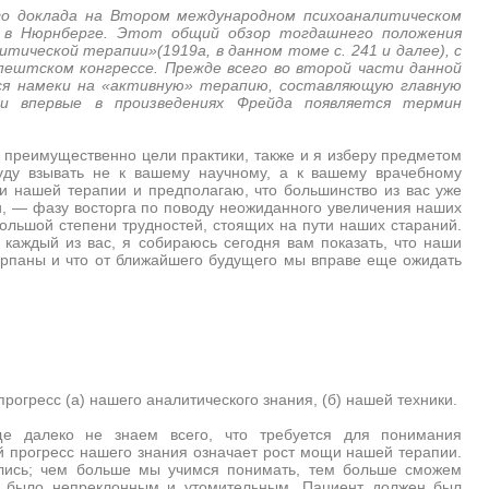
го доклада на Втором международном психоаналитическом
а в Нюрнберге. Этот общий обзор тогдашнего положения
тической терапии»(1919а, в данном томе с. 241 и далее), с
ештском конгрессе. Прежде всего во второй части данной
ся намеки на «активную» терапию, составляющую главную
ти впервые в произведениях Фрейда появляется термин
и преимущественно цели практики, также и я изберу предметом
буду взывать не к вашему научному, а к вашему врачебному
хи нашей терапии и предполагаю, что большинство из вас уже
и, — фазу восторга по поводу неожиданного увеличения наших
ольшой степени трудностей, стоящих на пути наших стараний.
 каждый из вас, я собираюсь сегодня вам показать, что наши
ерпаны и что от ближайшего будущего мы вправе еще ожидать
.
рогресс (а) нашего аналитического знания, (б) нашей техники.
ще далеко не знаем всего, что требуется для понимания
й прогресс нашего знания означает рост мощи нашей терапии.
лись; чем больше мы учимся понимать, тем больше сможем
е было непреклонным и утомительным. Пациент должен был