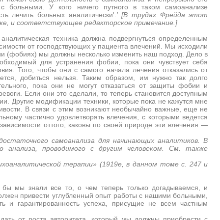
с больными. У кого ничего путного в таком самоанализе
ть лечить больных аналитически'.
' [В трудах Фрейда этот
ниже, и соответствующее редакторское примечание.]
 аналитическая техника должна подвергнуться определенным
симости от господствующих у пациента влечений. Мы исходили
ии (фобиях) мы должны несколько изменить наш подход. Дело в
еобходимый для устранения фобии, пока они чувствует себя
я. Того, чтобы они с самого начала лечения отказались от
ется, добиться нельзя. Таким образом, им нужно так долго
ельного, пока они не могут отказаться от защиты фобии и
евоги. Если они это сделали, то теперь становится доступным
и. Другие модификации техники, которые пока не кажутся мне
ивости. В связи с этим возникают необычайно важные, еще не
ьному частично удовлетворять влечения, с которыми ведется
 зависимости оттого, каковы по своей природе эти влечения —
достаточного самоанализа для начинающих аналитиков. В
о анализа, проводимого с другим человеком. См. также
хоаналитической терапии» (1919е, в данном томе с. 247 и
и бы мы знали все то, о чем теперь только догадываемся, и
должен привести углубленный опыт работы с нашими больными,
ть и гарантированность успеха, присущие не всем частным
идать от роста авторитета, который мы должны приобрести с