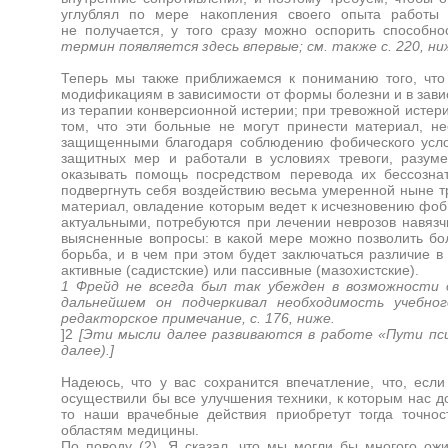
углублял по мере накопления своего опыта работы 
не получается, у того сразу можно оспорить способнос
термин появляется здесь впервые; см. также с. 220, 
Теперь мы также приближаемся к пониманию того, что
модификациям в зависимости от формы болезни и в зави
из терапии конверсионной истерии; при тревожной истер
том, что эти больные не могут принести материал, н
защищенными благодаря соблюдению фобического услови
защитных мер и работали в условиях тревоги, разуме
оказывать помощь посредством перевода их бессознат
подвергнуть себя воздействию весьма умеренной ныне тр
материал, овладение которым ведет к исчезновению фоби
актуальными, потребуются при лечении неврозов навязч
выясненные вопросы: в какой мере можно позволить бол
борьба, и в чем при этом будет заключаться различие в
активные (садистские) или пассивные (мазохистские).
1 Фрейд не всегда был так убежден в возможности 
дальнейшем он подчеркивал необходимость учебног
редакторское примечание, с. 176, ниже.
]2
[Эти мысли далее развиваются в работе «Пути пси
далее).]
Надеюсь, что у вас сохранится впечатление, что, есл
осуществили бы все улучшения техники, к которым нас 
то наши врачебные действия приобретут тогда точнос
областям медицины.
По поводу (2). Я сказал, что мы могли бы многого ож