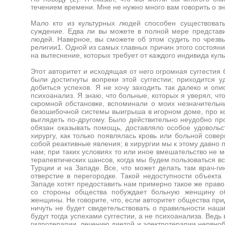
течением времени. Мне не нужно много вам говорить о зн
Мало кто из культурных людей способен существоват
суждение. Едва ли вы можете в полной мере представи
людей. Наверное, вы сможете об этом судить по чрезвы
религии1. Одной из самых главных причин этого состоян
на вытеснение, которых требует от каждого индивида куль
Этот авторитет и исходящая от него огромная суггестия
были достигнуты вопреки этой суггестии; приходится 
добиться успехов. Я не хочу заходить так далеко и опи
психоанализ. Я знаю, что больные, которых я уверял, чт
скромной обстановке, вспоминали о моих незначительн
безошибочной системы выигрыша в игорном доме, про кот
выглядеть по-другому. Было действительно неудобно про
обязан оказывать помощь, доставляло особое удовольс
хирургу, как только появлялась кровь или больной сов
собой реактивные явления; в хирургии мы к этому давно 
нам; при таких условиях то или иное вмешательство не 
терапевтических шансов, когда мы будем пользоваться в
Турции и на Западе. Все, что может делать там врач-ги
отверстие в перегородке. Такой недоступности объекта
Западе хотят предоставить нам примерно такое же право
со стороны общества побуждает больную женщину об
женщины. Не говорите, что, если авторитет общества при
ничуть не будет свидетельствовать о правильности наш
будут тогда успехами суггестии, а не психоанализа. Вед
гидротерапии, лечению диетой и электротерапии нервноб