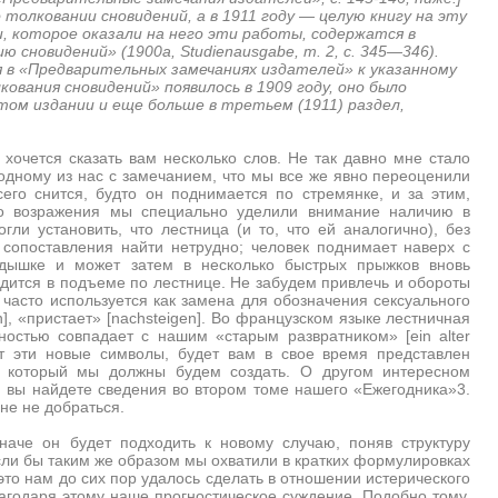
овании сновидений, а в 1911 году — целую книгу на эту
ии, которое оказали на него эти работы, содержатся в
 сновидений» (1900а, Studienausgabe, т. 2, с. 345—346).
 в «Предварительных замечаниях издателей» к указанному
лкования сновидений» появилось в 1909 году, оно было
том издании и еще больше в третьем (1911) раздел,
очется сказать вам несколько слов. Не так давно мне стало
к одному из нас с замечанием, что мы все же явно переоценили
его снится, будто он поднимается по стремянке, и за этим,
ого возражения мы специально уделили внимание наличию в
гли установить, что лестница (и то, что ей аналогично), без
 сопоставления найти нетрудно; человек поднимает наверх с
ышке и может затем в несколько быстрых прыжков вновь
водится в подъеме по лестнице. Не забудем привлечь и обороты
] часто используется как замена для обозначения сексуального
n], «пристает» [nachsteigen]. Во французском языке лестничная
ностью совпадает с нашим «старым развратником» [ein alter
дят эти новые символы, будет вам в свое время представлен
, который мы должны будем создать. О другом интересном
 вы найдете сведения во втором томе нашего «Ежегодника»3.
мне не добраться.
наче он будет подходить к новому случаю, поняв структуру
если бы таким же образом мы охватили в кратких формулировках
это нам до сих пор удалось сделать в отношении истерического
годаря этому наше прогностическое суждение. Подобно тому,