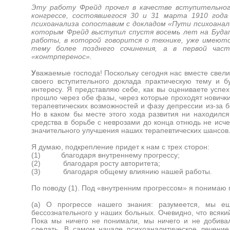
Эту работу Фрейд прочел в качестве вступительно
конгрессе, состоявшегося 30 и 31 марта 1910 год
психоанализа сопоставим с докладом «Пути психоанали
которым Фрейд выступил спустя восемь лет на Будап
работы, в которой говорится о технике, уже имеют
тему более позднего сочинения, а в первой час
«контрперенос».
У
важаемые господа! Поскольку сегодня нас вместе свел
своего вступительного доклада практическую тему и 
интересу. Я представляю себе, как вы оцениваете успе
прошло через обе фазы, через которые проходят новичк
терапевтических возможностей и фазу депрессии из-за б
Но в каком бы месте этого хода развития ни находился
средства в борьбе с неврозами до конца отнюдь не исч
значительного улучшения наших терапевтических шансов
Я думаю, подкрепление придет к нам с трех сторон:
(1) благодаря внутреннему прогрессу;
(2) благодаря росту авторитета;
(3) благодаря общему влиянию нашей работы.
По поводу (1). Под «внутренним прогрессом» я понимаю п
(а) О прогрессе нашего знания: разумеется, мы е
бессознательного у наших больных. Очевидно, что всяки
Пока мы ничего не понимали, мы ничего и не добива
сделать. В самом начале психоаналитическое лечени