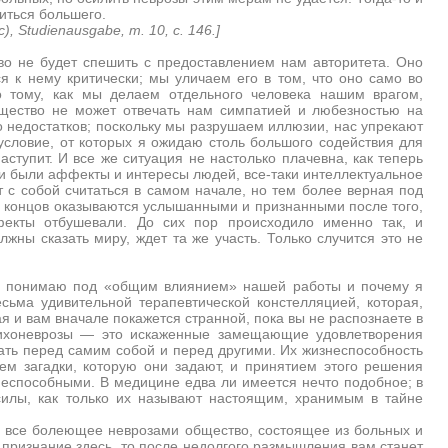
иться большего.
 Studienausgabe, т. 10, с. 146.]
о не будет спешить с предоставлением нам авторитета. Оно
 к нему критически; мы уличаем его в том, что оно само во
о тому, как мы делаем отдельного человека нашим врагом,
бщество не может отвечать нам симпатией и любезностью на
 недостатков; поскольку мы разрушаем иллюзии, нас упрекают
условие, от которых я ожидаю столь большого содействия для
ступит. И все же ситуация не настолько плачевна, как теперь
 были аффекты и интересы людей, все-таки интеллектуальное
т с собой считаться в самом начале, но тем более верная под
е концов оказываются услышанными и признанными после того,
екты отбушевали. До сих пор происходило именно так, и
жны сказать миру, ждет та же участь. Только случится это не
о я понимаю под «общим влиянием» нашей работы и почему я
сьма удивительной терапевтической констелляцией, которая,
ая и вам вначале покажется странной, пока вы не распознаете в
психоневрозы — это искаженные замещающие удовлетворения
ать перед самим собой и перед другими. Их жизнеспособность
м загадки, которую они задают, и принятием этого решения
еспособными. В медицине едва ли имеется нечто подобное; в
силы, как только их называют настоящим, хранимым в тайне
о все болеющее неврозами общество, состоящее из больных и
признание здесь, то после недолгого размышления вам станет