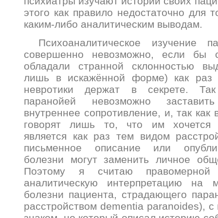
психиатры изучают истории своих паци
этого как правило недостаточно для т
каким-либо аналитическим выводам.
Психоаналитическое изучение 
совершенно невозможно, если бы 
обладали странной склонностью выд
лишь в искажённой форме) как раз 
невротики держат в секрете. Та
паранойей невозможно заставит
внутреннее сопротивление, и, так как
говорят лишь то, что им хочется 
является как раз тем видом расстро
письменное описание или опубли
болезни могут заменить личное общ
Поэтому я считаю правомерной 
аналитическую интерпретацию на м
болезни пациента, страдающего паран
расстройством dementia paranoides), с
знаком, но который описал историю со