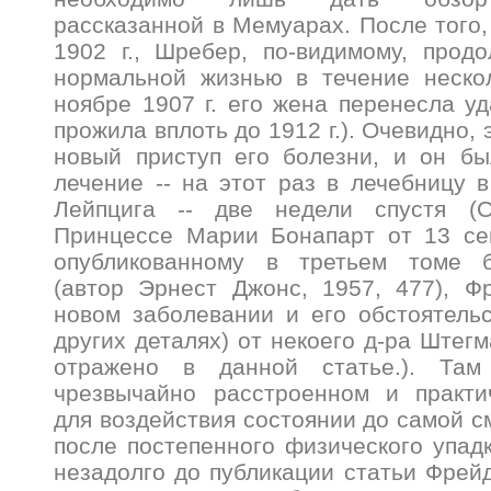
рассказанной в Мемуарах. После того,
1902 г., Шребер, по-видимому, прод
нормальной жизнью в течение нескол
ноябре 1907 г. его жена перенесла уд
прожила вплоть до 1912 г.). Очевидно,
новый приступ его болезни, и он бы
лечение -- на этот раз в лечебницу 
Лейпцига -- две недели спустя (
Принцессе Марии Бонапарт от 13 сен
опубликованному в третьем томе 
(автор Эрнест Джонс, 1957, 477), Ф
новом заболевании и его обстоятельс
других деталях) от некоего д-ра Штегм
отражено в данной статье.). Та
чрезвычайно расстроенном и практи
для воздействия состоянии до самой с
после постепенного физического упадка
незадолго до публикации статьи Фре