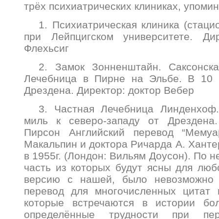
трёх психиатрических клиниках, упомин
1. Психиатрическая клиника (стаци
при Лейпцигском университете. Ди
Флехьсиг
2. Замок Зонненштайн. Саксонска
Лечебница в Пирне на Эльбе. В 10 
Дрездена. Директор: доктор Вебер
3. Частная Лечебница Линденхоф.
миль к северо-западу от Дрездена.
Пирсон Английский перевод “Мемуа
Макальпин и доктора Ричарда А. Ханте
в 1955г. (Лондон: Вильям Доусон). По 
часть из которых будут ясны для любо
версию с нашей, было невозможно 
перевод для многочисленных цитат 
которые встречаются в истории бо
определённые трудности при пер