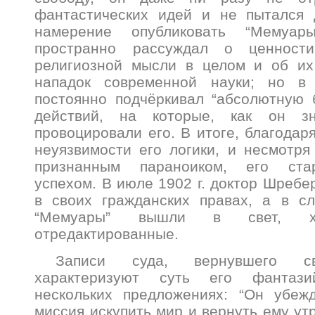
фантастических идей и не пытался 
намерение опубликовать “Мемуар
пространно рассуждал о ценност
религиозной мысли в целом и об их
нападок современной науки; но 
постоянно подчёркивал “абсолютную 
действий, на которые, как он з
провоцировали его. В итоге, благодар
неуязвимости его логики, и несмотря
признанным параноиком, его ста
успехом. В июле 1902 г. доктор Шребе
в своих гражданских правах, а в с
“Мемуары” вышли в свет, 
отредактированные.
Записи суда, вернувшего св
характеризуют суть его фантаз
нескольких предложениях: “Он убеж
миссия искупить мир и вернуть ему ут