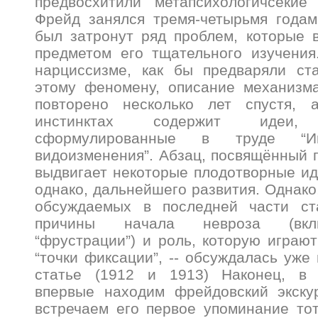
предвосхитили метапсихологичсекие
Фрейд занялся тремя-четырьмя годам
был затронут ряд проблем, которые 
предметом его тщательного изучения
нарциссизме, как бы предваряли ст
этому феномену, описание механизм
повторено несколько лет спустя, 
инстинктах содержит идеи
сформулированные в труде “
видоизменения”. Абзац, посвящённый п
выдвигает некоторые плодотворные ид
однако, дальнейшего развития. Однако,
обсуждаемых в последней части ст
причины начала невроза (вкл
“фрустрации”) и роль, которую играю
“точки фиксации”, -- обсуждалась уже
статье (1912 и 1913) Наконец, в 
впервые находим фрейдовский экск
встречаем его первое упоминание то