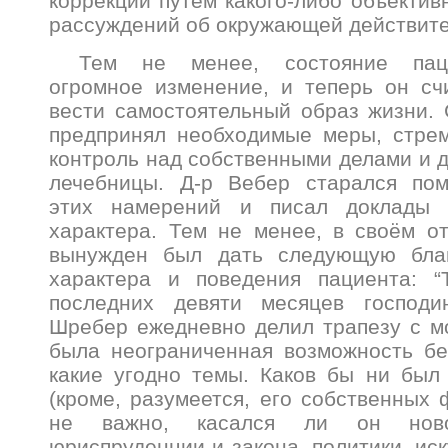
коррекции путём какого-либо объектив
рассуждений об окружающей действител
Тем не менее, состояние паци
огромное изменение, и теперь он сч
вести самостоятельный образ жизни. 
предпринял необходимые меры, стрем
контроль над собственными делами и д
лечебницы. Д-р Вебер старался по
этих намерений и писал доклады о
характера. Тем не менее, в своём от
вынужден был дать следующую благ
характера и поведения пациента: “
последних девяти месяцев господи
Шребер ежедневно делил трапезу с м
была неограниченная возможность бе
какие угодно темы. Каков бы ни был
(кроме, разумеется, его собственных 
не важно, касался ли он нов
юриспруденции и закона, политики, ис