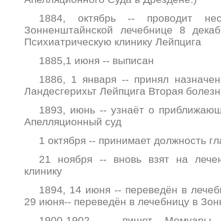
1884, октябрь -- проводит не
Зонненштайнской лечебнице 8 декаб
Психиатрическую клинику Лейпцига
1885,1 июня -- выписан
1886, 1 января -- принял назначе
Ландесгерихьт Лейпцига Вторая болезн
1893, июнь -- узнаёт о приближаю
Апелляционный суд
1 октября -- принимает должность гл
21 ноября -- вновь взят на лече
клинику
1894, 14 июня -- переведён в лече
29 июня-- переведён в лечебницу в Зо
1900-1902 -- пишет Мемуары 