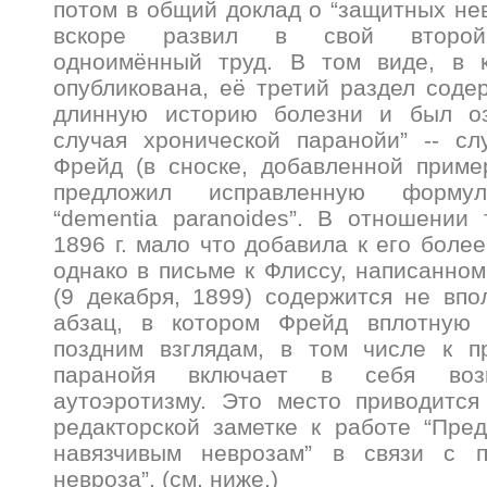
потом в общий доклад о “защитных нев
вскоре развил в свой второй 
одноимённый труд. В том виде, в 
опубликована, её третий раздел соде
длинную историю болезни и был оз
случая хронической паранойи” -- сл
Фрейд (в сноске, добавленной приме
предложил исправленную формули
“dementia paranoides”. В отношении
1896 г. мало что добавила к его боле
однако в письме к Флиссу, написанном
(9 декабря, 1899) содержится не вп
абзац, в котором Фрейд вплотную 
поздним взглядам, в том числе к п
паранойя включает в себя воз
аутоэротизму. Это место приводится
редакторской заметке к работе “Пре
навязчивым неврозам” в связи с п
невроза”. (см. ниже.)