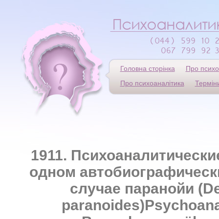
Головна сторінка
Про психо
Про психоаналітика
Термін
1911. Психоаналитически
одном автобиографическ
случае паранойи (D
paranoides)Psychoana