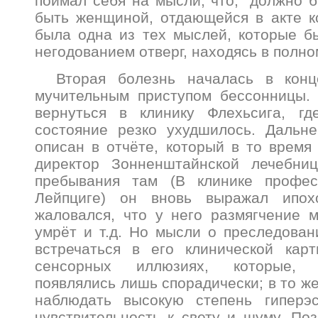
поймал себя на мысли, что, “должно б
быть женщиной, отдающейся в акте ко
была одна из тех мыслей, которые б
негодованием отверг, находясь в полно
Вторая болезнь началась в конц
мучительным приступом бессонницы. 
вернуться в клинику Флехьсига, гд
состояние резко ухудшилось. Дальн
описан в отчёте, который в то время 
директор Зонненштайнской лечебни
пребывания там (В клинике профес
Лейпциге) он вновь выражал ипохо
жаловался, что у него размягчение м
умрёт и т.д. Но мысли о преследован
встречаться в его клинической карт
сенсорных иллюзиях, которые, 
появлялись лишь спорадически; в то ж
наблюдать высокую степень гиперэ
чувствительность к свету и шуму. По