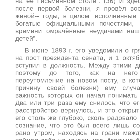
на её письменном столе”. (36) И зде
после первой болезни, я провёл во
женой-- годы, в целом, исполненные 
богатые официальными почестями,
времени омрачённые неудачами наш
детей”.
В июне 1893 г. его уведомили о г
на пост президента сената, и 1 октяб
вступил в должность. Между этими д
поэтому до того, как на него
переутомление на новом посту, в ко
причину своей болезни) ему случа
важность которых он начал понимать
Два или три раза ему снилось, что е
расстройство вернулось, и это открыт
его столь же глубоко, сколь радовало
сознание, что это был всего лишь с
рано утром, находясь на грани межд