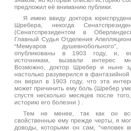
предложил её вниманию публики.
Я имею ввиду доктора юриспруден
Шребера, некогда Сенатспрезид
(Сенатспрезидентом в Оберландесг
Главный Судья Отделения Апелляционн
“Мемуаров душевнобольного”
опубликованы в 1903 году, и, е
источникам, вызвали интерес мн
Возможно, доктор Шребер и ныне з
настолько разуверился в фантазийной 
он верил в 1903 году, что эта интер
может причинить ему боль (Шребер умер
спустя несколько месяцев после того
историю его болезни ) .
Тем не менее, так как он вс
свойственные ему прежде черты, я мог
доводы, которыми он сам, “человек 