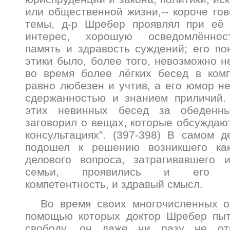
или общественной жизни,-- короче гов
темы, д-р Шребер проявлял при её
интерес, хорошую осведомлённос
память и здравость суждений; его п
этики было, более того, невозможно н
во время более лёгких бесед в ком
равно любезен и учтив, а его юмор н
сдержанностью и знанием приличий.
этих невинных бесед за обеденн
заговорил о вещах, которые обсуждаю
консультациях”. (397-398) В самом д
подошел к решению возникшего как
делового вопроса, затрагивавшего 
семьи, проявились и его пр
компетентность, и здравый смысл.
Во время своих многочисленных о
помощью которых доктор Шребер пыт
свободу, он даже ни разу не от