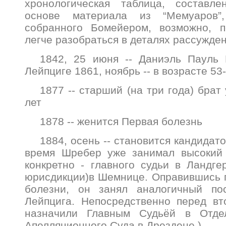
хронологическая таблица, составл
основе материала из “Мемуаров”
собранного Бомейером, возможно, п
легче разобраться в деталях рассужде
1842, 25 июня -- Даниэль Пауль
Лейпциге 1861, ноябрь -- в возрасте 53
1877 -- старший (на три года) брат
лет
1878 -- женится Первая болезнь
1884, осень -- становится кандидато
время Шребер уже занимал высокий 
конкретно - главного судьи в Ландге
юрисдикции)в Шемнице. Оправившись 
болезни, он занял аналогичный по
Лейпцига. Непосредственно перед вт
назначили Главным Судьёй в Отдел
Апелляционного Суда в Дрездене.)