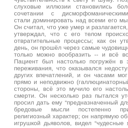
слуховые иллюзии становились бол
сочетании с дисморфоманическими
стали доминировать над всеми его мы
Он считал, что уже умер и разлагается,
утверждал, что с его телом происх
отвратительные процессы; как он ут
день, он прошёл через самые чудовищ
только можно вообразить -- и всё в
Пациент был настолько погружён в э
переживания, что оказывался недосту
других впечатлений, и он часами мо
прямо и неподвижно (галлюцинаторный
стороны, всё это мучило его настол
смерти. Он несколько раз пытался ут
просил дать ему “предназначенный для
бредовые мысли постепенно при
религиозный характер; он напрямую об
игрушкой дьяволов, видел “чудесные