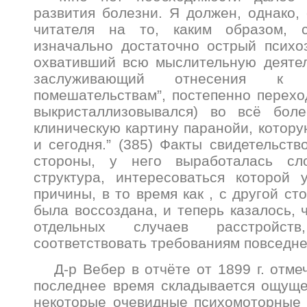
развития болезни. Я должен, однако,
читателя на то, каким образом, 
изначально достаточно острый психо
охвативший всю мыслительную деятел
заслуживающий отнесения к “г
помешательствам”, постепенно перехо
выкристаллизовывался) во всё бол
клиническую картину паранойи, котор
и сегодня.” (385) Факты свидетельств
стороны, у него выработалась сл
структура, интересоваться которой 
причины, в то время как , с другой ст
была воссоздана, и теперь казалось, 
отдельных случаев расстройст
соответствовать требованиям повседне
Д-р Вебер в отчёте от 1899 г. отм
последнее время складывается ощуще
некоторые очевидные психомоторные 