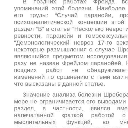
В поздних работах Фрейда вст
упоминаний этой болезни. Наиболее
его труды: “Случай паранойи, пр
психоаналитической концепции этой 
раздел “В” в статье “Несколько невро
ревности, паранойи и гомосексуальн
“Демонологический невроз 17-го век
некоторые размышления о случае Шре
являющийся предметом исследования 
разу не назван Фрейдом паранойей. 
поздних работ не обнаруживает
изменений по сравнению с теми взгл
что высказаны в данной статье.
Значение анализа болезни Шребера,
мере не ограничивается его выводами 
раздел, в частности, явился вм
напечатанной краткой работой о
мыслительных функций, во мно