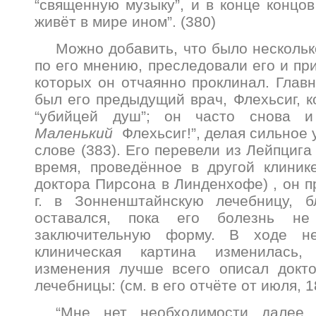
“священную музыку”, и в конце концов
живёт в мире ином”. (380)
Можно добавить, что было нескольк
по его мнению, преследовали его и пр
которых он отчаянно проклинал. Глав
был его предыдущий врач, Флехьсиг, к
“убийцей душ”; он часто снова и
Маленький
Флехьсиг!”, делая сильное 
слове (383). Его перевели из Лейпцига
время, проведённое в другой клиник
доктора Пирсона в Линденхофе) , он п
г. в Зонненштайнскую лечебницу, 
оставался, пока его болезнь не
заключительную форму. В ходе не
клиническая картина изменилась,
изменения лучше всего описал докто
лечебницы: (см. в его отчёте от июля, 1
“Мне нет необходимости далее 