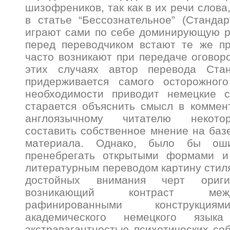
шизофреников, так как в их речи слова
в статье “Бессознательное” (Стандар
играют сами по себе доминирующую р
перед переводчиком встают те же пр
часто возникают при передаче оговоро
этих случаях автор перевода Стан
придерживается самого осторожного
необходимости приводит немецкие 
старается объяснить смысл в коммен
англоязычному читателю некото
составить собственное мнение на баз
материала. Однако, было бы оши
пренебрегать открытыми формами и
литературным переводом картину стил
достойных внимания черт оригин
возникающий контраст меж
рафинированными конструкция
академического немецкого язы
экстравагантностью психотических со