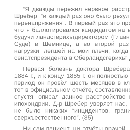
“Я дважды пережил нервное расстр
Шребер, “и каждый раз оно было резул
перенапряжения”. В первый раз это пр
что я баллотировался кандидатом на в
будучи ландсгерихьтдиректором (Глав
Суде) в Шемнице, а во второй раз
нагрузки, легшей на мои плечи, когда
сенатспрезидента в Оберландсгерихьт 
Первая болезнь доктора Шребер
1884 г., и к концу 1885 г. он полность
период он провёл шесть месяцев в кл
тот в официальном отчёте, составленн
спустя, описал данное расстройство 
ипохондрии. Д-р Шребер уверяет нас, 
не было никаких “инцидентов, гра
сверхъестественного”. (35)
Ни сам пациент. ни отчёты врачей,