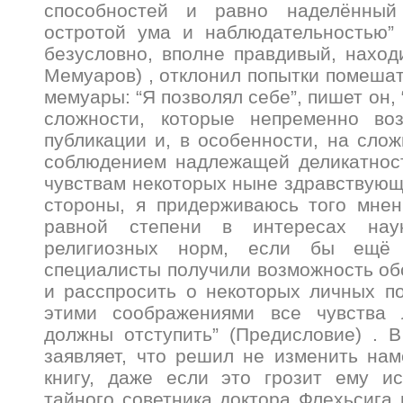
способностей и равно наделённый
остротой ума и наблюдательностью” 
безусловно, вполне правдивый, находи
Мемуаров) , отклонил попытки помешат
мемуары: “Я позволял себе”, пишет он, 
сложности, которые непременно во
публикации и, в особенности, на слож
соблюдением надлежащей деликатнос
чувствам некоторых ныне здравствующи
стороны, я придерживаюсь того мнен
равной степени в интересах нау
религиозных норм, если бы ещё
специалисты получили возможность об
и расспросить о некоторых личных п
этими соображениями все чувства 
должны отступить” (Предисловие) . 
заявляет, что решил не изменить на
книгу, даже если это грозит ему ис
тайного советника доктора Флехьсига 