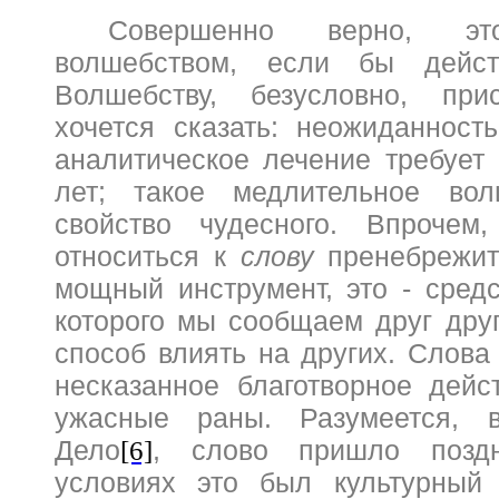
Совершенно верно, 
волшебством, если бы дейст
Волшебству, безусловно, при
хочется сказать: неожиданность
аналитическое лечение требует
лет; такое медлительное вол
свойство чудесного. Впроче
относиться к
слову
пренебре
жит
мощный инструмент, это - сред
которого мы сообщаем друг друг
способ влиять на других. Слова
несказанное благотворное дейс
ужасные раны. Разумеется, 
Дело
, слово пришло позд
[6]
условиях это был культурный 