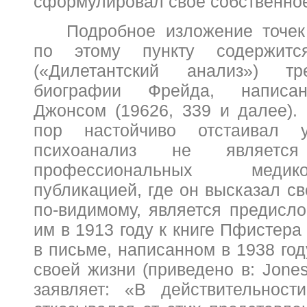
сформулировал свое собственное
Подробное изложение точе
по этому пункту содержи
(«Дилетантский анализ») тр
биографии Фрейда, написа
Джонсом (19626, 339 и далее).
пор настойчиво отстаивал у
психоанализ не является 
профессиональных меди
публикацией, где он высказал св
по-видимому, является предисло
им в 1913 году к книге Пфистера 
в письме, написанном в 1938 год
своей жизни (приведено в:
Jone
заявляет: «В действительност