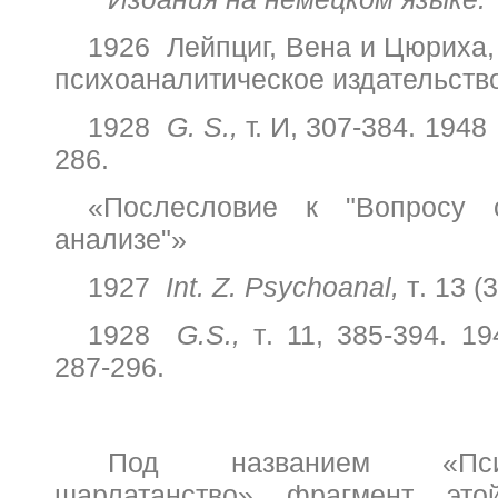
1926 Лейпциг, Вена и Цюриха
психоаналитическое издательство
1928
G
.
S
.,
т. И, 307-384. 194
286.
«Послесловие к "Вопросу 
анализе"»
1927
Int. Z. Psychoanal,
т
. 13 (
1928
G.S.,
т
. 11, 385-394.
1
287-296.
Под названием «Пс
шарлатанство» фрагмент эт