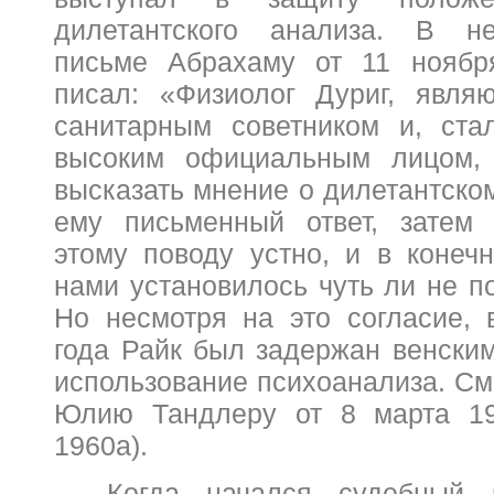
дилетантского анализа. В не
письме Абрахаму от 11 ноябр
писал: «Физиолог Дуриг, явля
санитарным советником и, ста
высоким официальным лицом,
высказать мнение о дилетантско
ему письменный ответ, затем 
этому поводу устно, и в конеч
нами установилось чуть ли не п
Но несмотря на это согласие,
года Райк был задержан венским
использование психоанализа. См
Юлию Тандлеру от 8 марта 19
1960
a
).
Когда начался судебный 