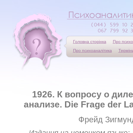
Головна сторінка
Про психо
Про психоаналітика
Термін
1926. К вопросу о дил
анализе. Die Frage der L
Фрейд Зигмун
Издания на немецком языке: