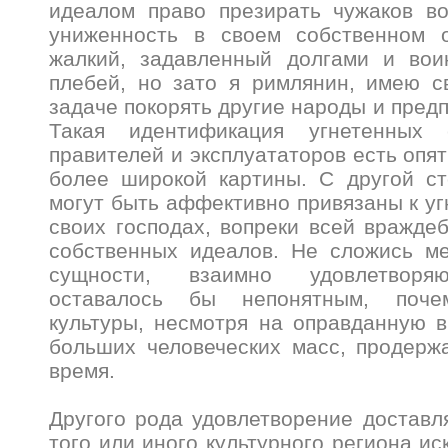
идеалом право презирать чужаков во
униженность в своем собственном 
жалкий, задавленный долгами и вои
плебей, но зато я римлянин, имею 
задаче покорять другие народы и пред
Такая идентификация угнетенных
правителей и эксплуататоров есть опя
более широкой картины. С другой ст
могут быть аффективно привязаны к уг
своих господах, вопреки всей вражде
собственных идеалов. Не сложись ме
сущности, взаимно удовлетворя
оставалось бы непонятным, поче
культуры, несмотря на оправданную 
больших человеческих масс, продерж
время.
Другого рода удовлетворение доставл
того или иного культурного региона иск