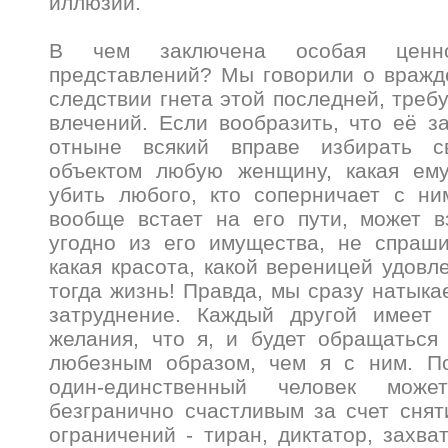
иллюзии.
В чем заключена особая ценно
представлений? Мы говорили о вражде
следствии гнета этой последней, треб
влечений. Если вообразить, что её з
отныне всякий вправе избирать с
объектом любую женщину, какая ему
убить любого, кто соперничает с н
вообще встает на его пути, может в
угодно из его имущества, не спраши
какая красота, какой вереницей удовл
тогда жизнь! Правда, мы сразу натык
затруднение. Каждый другой имеет
желания, что я, и будет обращаться
любезным образом, чем я с ним. По
один-единственный человек може
безгранично счастливым за счет снят
ограничений - тиран, диктатор, захва