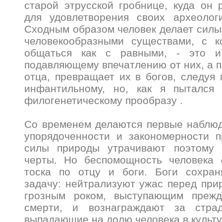
старой этрусской гробнице, куда он 
для удовлетворения своих археологи
Сходным образом человек делает силы
человекообразными существами, с 
общаться как с равными, - это 
подавляющему впечатлению от них, а п
отца, превращает их в богов, следуя 
инфантильному, но, как я пытался 
филогенетическому прообразу .
Со временем делаются первые наблюд
упорядоченности и закономерности п
силы природы утрачивают поэтому 
черты. Но беспомощность человека 
тоска по отцу и боги. Боги сохра
задачу: нейтрализуют ужас перед при
грозным роком, выступающим прежд
смерти, и вознаграждают за стра
выпадающие на долю человека в культ