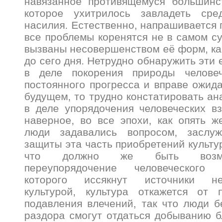
навязанное противящемуся большинс
которое ухитрилось завладеть сре
насилия. Естественно, напрашивается 
все проблемы коренятся не в самом су
вызваны несовершенством её форм, ка
до сего дня. Нетрудно обнаружить эти 
в деле покорения природы челове
постоянного прогресса и вправе ожид
будущем, то трудно констатировать ан
в деле упорядочения человеческих в
наверное, во все эпохи, как опять ж
люди задавались вопросом, заслу
защиты эта часть приобретений культу
что должно же быть возмо
переупорядочение человеческого
которого иссякнут источники неу
культурой, культура откажется от
подавления влечений, так что люди б
раздора смогут отдаться добыванию 