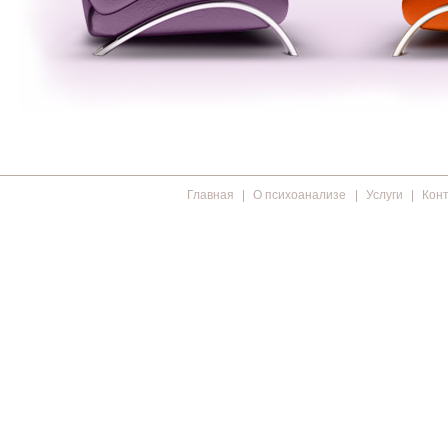
Главная
О психоанализе
Услуги
Кон