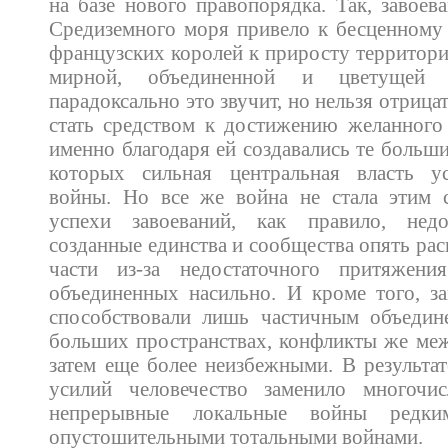
на базе нового правопорядка. Так, завоев
Средиземного моря привело к бесценному
французских королей к приросту территори
мирной, объединенной и цветущей
парадоксально это звучит, но нельзя отрица
стать средством к достижению желанного
именно благодаря ей создавались те больш
которых сильная центральная власть у
войны. Но все же война не стала этим с
успехи завоеваний, как правило, недо
созданные единства и сообщества опять ра
части из-за недостаточного притяжени
объединенных насильно. И кроме того, з
способствовали лишь частичным объедин
больших пространствах, конфликты же ме
затем еще более неизбежными. В результат
усилий человечество заменило многочис
непрерывные локальные войны редк
опустошительными тотальными войнами.