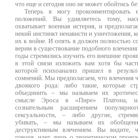
что еще и сегодня оно не может обойтись б
Теперь я могу прокомментировать
положений. Вы удивляетесь тому, нас
охватывает военная истерия, и предполага
некий инстинкт ненависти и уничтожения, 
их к войне. И опять я должен полностью с
верим в существование подобного влечения 
годы стремились изучить его внешние проя
в этой связи изложить вам хотя бы част
которой психоанализ пришел в резуль
сомнений. Мы предполагаем, что влечения 
двоякого рода: либо такие, которые ст
объединить – мы называем их эротичес
смысле Эроса в «Пире» Платона, и
сознательным расширением популярно
сексуальности, – либо другие, стрем
убивать, – мы называем их обобщенн
деструктивным влечением. Вы видите, ч
говоря, идет лишь о теоретическом прояс