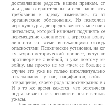
доставлявшие радость нашим предкам, ст
или даже отвратительны; и если наши этич
требования к идеалу изменились, то э
органические обоснования. Из психолог
черт культуры две представляются мне наи
интеллекта, который начинает подчинять с
перемещение склонности к агрессии вовн
личности со всеми вытекающими отсюд
опасностями. Психические установки, на ко
культурно-исторический процесс, вступа
противоречие с войной, и уже поэтому м
войну, мы просто не мо
«жем ее больше 
случае это уже не только интеллектуальн
отталкивание, у нас, пацифистов, война
отвращение, своего рода идиосинкразию в 
И в то же время кажется, что эстетичес
подталкивает нас к ненависти почти в такой
ужасы.
Как долго еще придется нам ждать, пока 