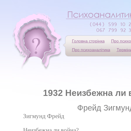
Головна сторінка
Про психо
Про психоаналітика
Термін
1932 Неизбежна ли 
Фрейд Зигмун
Зигмунд Фрейд
Неизбежна ли война?