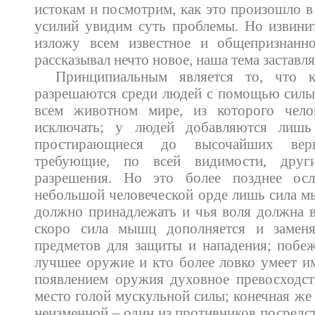
истокам и посмотрим, как это произошло в
усилий увидим суть проблемы. Но извинит
изложу всем известное и общепризнанн
рассказывал нечто новое, наша тема заставля
Принципиальным является то, что к
разрешаются среди людей с помощью силы.
всем животном мире, из которого чело
исключать; у людей добавляются лишь
простирающиеся до высочайших вер
требующие, по всей видимости, друг
разрешения. Но это более позднее осл
небольшой человеческой орде лишь сила м
должно принадлежать и чья воля должна в
скоро сила мышц дополняется и заменя
предметов для защиты и нападения; побежд
лучшее оружие и кто более ловко умеет им
появлением оружия духовное превосходст
место голой мускульной силы; конечная же 
неизменной – один из противников посредс