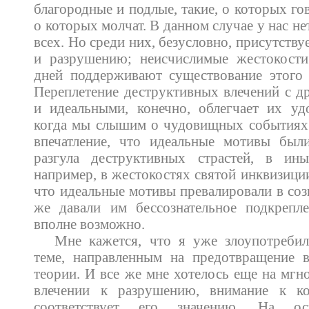
благородные и подлые, такие, о которых гов
о которых молчат. В данном случае у нас не
всех. Но среди них, безусловно, присутству
и разрушению; неисчислимые жестокост
дней поддерживают существование этого 
Переплетение деструктивных влечений с д
и идеальными, конечно, облегчает их уд
когда мы слышим о чудовищных событиях 
впечатление, что идеальные мотивы бы
разгула деструктивных страстей, в ин
например, в жестокостях святой инквизиции
что идеальные мотивы превалировали в соз
же давали им бессознательное подкрепл
вполне возможно.
Мне кажется, что я уже злоупотреби
теме, направленным на предотвращение 
теории. И все же мне хотелось еще на мгн
влечении к разрушению, внимание к к
соответствует его значению. На ос