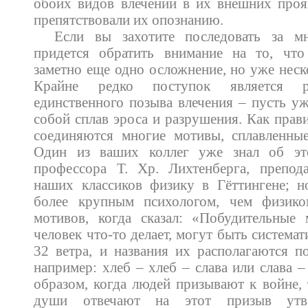
обоих видов влечений в их внешних проя
препятствовали их опознанию.
Если вы захотите последовать за м
придется обратить внимание на то, чт
заметно еще одно осложнение, но уже неск
Крайне редко поступок является ре
единственного позыва влечения – пусть у
собой сплав эроса и разрушения. Как прав
соединяются многие мотивы, сплавленны
Один из ваших коллег уже знал об э
профессора Т. Хр. Лихтенберга, препод
наших классиков физику в Гёттингене; н
более крупным психологом, чем физико
мотивов, когда сказал: «Побудительные
человек что-то делает, могут быть системат
32 ветра, и названия их располагаются 
например: хлеб – хлеб – слава или слава –
образом, когда людей призывают к войне,
души отвечают на этот призыв утве