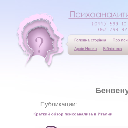
Головна сторінка
Про пси
Архів Новин
Бібліотека
Бенвен
Публикации:
Краткий обзор психоанализа в Италии