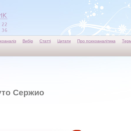
хоаналіз
Вибір
Статті
Цитати
Про психоаналітика
Терм
уто Сержио