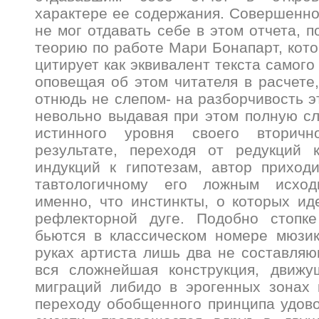
характере ее содержания. Совершенно 
не мог отдавать себе в этом отчета, п
теорию по работе Мари Бонапарт, кот
цитирует как эквивалент текста самого
оповещая об этом читателя в расчете,
отнюдь не слепом- на разборчивость э
невольно выдавая при этом полную с
истинного уровня своего вторичн
результате, переходя от редукций 
индукций к гипотезам, автор приход
тавтологичному его ложным исхо
именно, что инстинкты, о которых иде
рефлекторной дуге. Подобно стопке
бьются в классическом номере мюзик
руках артиста лишь два не составляю
вся сложнейшая конструкция, движу
миграций либидо в эрогенных зонах 
переходу обобщенного принципа удово