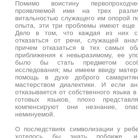
Помимо воистину первопроходчес
проявляемой ими на трех разли
витальностью служащего им опорой п
опыта, эти три проблемы имеют еще 
Дело в том, что каждая из них ск
отказаться от речи, служащей ана
причем отказаться в тех самых обл
приближения к невыразимому, ее уп
было бы стать предметом особ
исследования; мы имеем ввиду матер
помощь в духе доброго самаритя
мастерством диалектики. И если а
отказывается от собственного языка в
готовых языков, плохо представ
компенсируют они незнание, опас
неминуемой.
О последствиях символизации у ребе
хотелось бы знать поближе, 