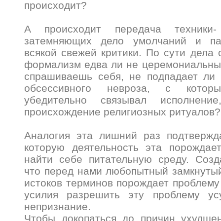
происходит?
А происходит передача техники-
затемняющих дело умолчаний и па
всякой свежей критики. По сути дела 
формализм едва ли не церемониальный
спрашиваешь себя, не подпадает ли 
обсессивного невроза, с кото
убедительно связывал исполнен
происхождение религиозных ритуалов?
Аналогия эта лишний раз подтвержда
которую деятельность эта порождае
найти себе питательную среду. Созд
что перед нами любопытный замкнутый
истоков терминов порождает проблему 
усилия разрешить эту проблему ус
непризнание.
Чтобы докопаться до причин ухудшен