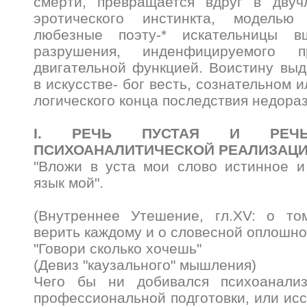
смерти, превращается вдруг в двуч
эротического инстинкта, моделью
любезные поэту-* искательницы в
разрушения, инденфицируемого п
двигательной функцией. Воистину вы
в искусстве- бог весть, сознательном и
логического конца последствия недора
I. РЕЧЬ ПУСТАЯ И РЕЧ
ПСИХОАНАЛИТИЧЕСКОЙ РЕАЛИЗАЦИ
"Вложи в уста мои слово истинное и
язык мой".
(Внутреннее Утешение, гл.XV: о то
верить каждому и о словесной оплошно
"Говори сколько хочешь"
(Девиз "каузального" мышления)
Чего бы ни добивался психоанализ
профессиональной подготовки, или исс