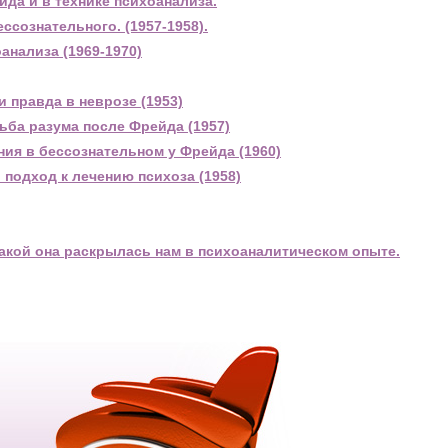
йда и в технике психоанализа.
ссознательного. (1957-1958).
анализа (1969-1970)
 правда в неврозе (1953)
ьба разума после Фрейда (1957)
ия в бессознательном у Фрейда (1960)
одход к лечению психоза (1958)
акой она раскрылась нам в психоаналитическом опыте.