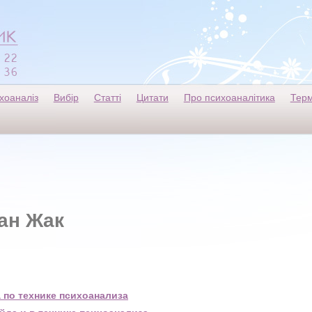
хоаналіз
Вибір
Статті
Цитати
Про психоаналітика
Терм
ан Жак
 по технике психоанализа