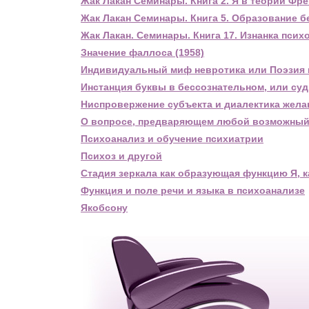
Жак Лакан Семинары. Книга 2. Я в теории Фре
Жак Лакан Семинары. Книга 5. Образование бе
Жак Лакан. Семинары. Книга 17. Изнанка психо
Значение фаллоса (1958)
Индивидуальный миф невротика или Поэзия и
Инстанция буквы в бессознательном, или суд
Ниспровержение субъекта и диалектика желан
О вопросе, предваряющем любой возможный п
Психоанализ и обучение психиатрии
Психоз и другой
Стадия зеркала как образующая функцию Я, к
Функция и поле речи и языка в психоанализе
Якобсону