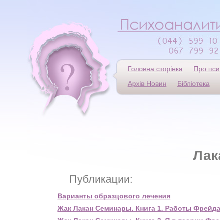
Головна сторінка
Про пси
Архів Новин
Бібліотека
Лак
Публикации:
Варианты образцового лечения
Жак Лакан Семинары. Книга 1. Работы Фрейда