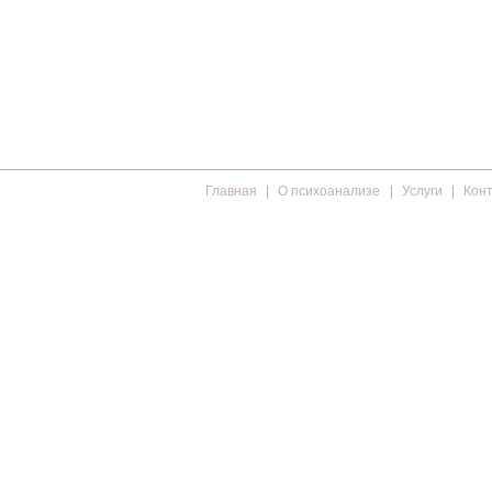
Главная
О психоанализе
Услуги
Кон