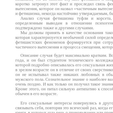
коротко затронул этот факт и проследил связь 
вытеснения, которое он назвал «частичным вытесне
и фетишизма, некогда настойчиво утверждаемым, б
Анализ случая фетишизма туфли и корсета,
определенным выводам в отношении психоген
подтверждено также и другими случаями.
Мы должны принять в качестве основания так
которая характеризуется необычной силой определ
фетишистских фе­номенов формируется при сотру
частичного вытеснения и процесса смещения, кото
Описание случая будет максимально кратким. Во
года, и он был студентом технического колледж
которой подробно описывалась его сексуальная жизн
в зрелом возрасте он в отличие от своих сверстник
он не испытывал также никаких любовных в об
мужского пола. Сознательное знание о наиболее в
очень поздно. И как только он получил такое знани
Кроме этого, он питал сильную антипатию к спосо
обычен в его возрасте.
Его сексуальные интересы повернулись в друго
связывать себя, повторяя это всяческий раз, когда 
книги, в которых шла речь о приковывании или при