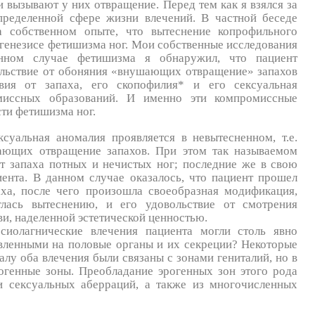
 вызывают у них отвращение. Перед тем как я взялся за
пределенной сфере жизни влечений. В частной беседе
 собственном опыте, что вытеснение копрофильного
огенезисе фетишизма ног. Мои собственные исследования
нном случае фетишизма я обнаружил, что пациент
ольствие от обоняния «внушающих отвращение» запахов
твия от запаха, его скопофилия* и его сексуальная
миссных образований. И именно эти компромиссные
ти фетишизма ног.
суальная аномалия проявляется в невытесненном, т.е.
ающих отвращение запахов. При этом так называемом
т запаха потных и нечистых ног; последние же в свою
ента. В данном случае оказалось, что пациент прошел
ха, после чего произошла своеобразная модификация,
глась вытеснению, и его удовольствие от смотрения
ви, наделенной эстетической ценностью.
иолагнические влечения пациента могли столь явно
авленными на половые органы и их секреции? Некоторые
алу оба влечения были связаны с зонами гениталий, но в
огенные зоны. Преобладание эрогенных зон этого рода
ии сексуальных аберраций, а также из многочисленных