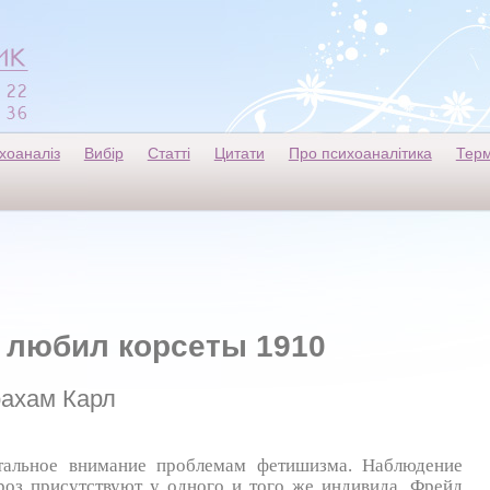
хоаналіз
Вибір
Статті
Цитати
Про психоаналітика
Терм
 любил корсеты 1910
ахам Карл
стальное внимание проблемам фетишизма. Наблюдение
роз присутствуют у одного и того же индивида. Фрейд