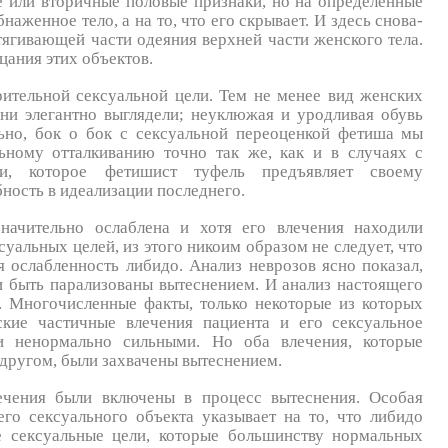
е или вторичные половые при­знаки, но на определенные
наженное тело, а на то, что его скрывает. И здесь снова-
тягивающей части одеяния верхней части женского тела.
цания этих объектов.
рительной сексуальной цели. Тем не менее вид женских
они элегантно выглядели; неуклюжая и уродливая обувь
льно, бок о бок с сексуальной переоценкой фетиша мы
ьному отталкиванию точно так же, как и в случаях с
ти, которое фетишист туфель предъявляет своему
бность в идеализации последнего.
значительно ослаблена и хотя его влечения находили
уальных целей, из этого никоим образом не следует, что
я ослабленность либидо. Анализ неврозов ясно показал,
и быть парализованы вытеснением. И анализ настоящего
 Многочисленные факты, только некоторые из которых
ские частичные влечения пациента и его сексуальное
ли ненормально сильными. Но оба влечения, которые
 другом, были захвачены вытеснением.
лечения были включены в процесс вытеснения. Особая
его сексуального объекта указывает на то, что либидо
е сексуальные цели, которые большинству нормальных