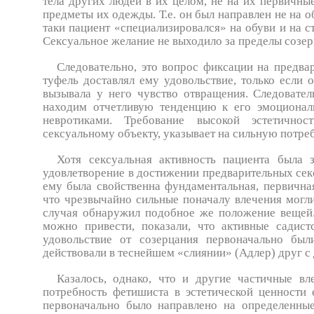
тела других людей в их целом, не на их первичны
предметы их одежды. Т.е. он был направлен не на об
таки пациент «специализировался» на обуви и на с
Сексуальное желание не выходило за пределы созер
Следовательно, это вопрос фиксации на предва
туфель доставлял ему удовольствие, только если 
вызывала у него чувство отвращения. Следовате
находим отчетливую тенденцию к его эмоционал
невротиками. Требование высокой эстетичнос
сексуальному объекту, указывает на сильную потре
Хотя сексуальная активность пациента была 
удовлетворение в достижении предварительных секс
ему была свойственна фун­даментальная, первична
что чрезвычайно сильные поначалу влечения могл
случая обнаружил подобное же положение вещей.
можно привести, показали, что активные садист
удовольствие от созерцания первоначально бы
действовали в теснейшем «слиянии» (Адлер) друг с
Казалось, однако, что и другие частичные в
потребность фетишиста в эстетической ценности 
первоначально было направлено на определенны