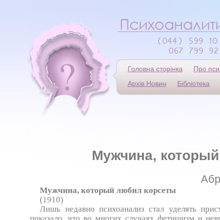
Головна сторінка
Про пси
Архів Новин
Бібліотека
Мужчина, который
Абр
Мужчина, который любил корсеты
(1910)
Лишь недавно психоанализ стал уделять при
показало, что во многих случаях фетишизм и нев