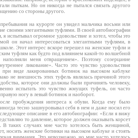
гали пыткам. Но он никогда не пытался связать другого
ращению со стороны другого.
 пребывания на курорте он увидел мальчика восьми или
ние своими элегантными туфлями. В своей автобиографии
и, я испытывал огромное удовольствие и хотел, чтобы это
мой он начал интересоваться элегантными туфлями, в
школе. Этот интерес вскоре перешел на женские туфли и
нским туфлям как будто под влиянием какой-то волшебной
и наполняли меня отвращением». Поэтому созерцание
утреннее ликование». Часто это чувство удовольствия
о при виде лакированных ботинок на высоком каблуке
нако не внешность этих туфель являлась причиной этого
удобства, которое они должны были причинять человеку,
венно испытать это чувство жмущих туфель, он часто
 правую ногу в левый ботинок и наоборот.
после пробуждения интереса к обуви. Когда ему было
 иногда тесно зашнуровывал себя в нем и даже носил его
следующее описание в его автобиографии: «Если я вижу
дставляю то давление, которое должен оказывать корсет
я. В таких случаях мне часто хотелось быть женщиной,
сет, носить женские ботинки на высоком каблуке и стоять
лекая внимания. Это невозможно, но мне часто хотелось