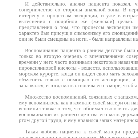
И действительно, анализ пациента показал, 
соперничество со стороны анальной зоны. В пер
интересу к процессам экскреции, и уже в возрас
вытеснения с подобной же (женской) целью. 
представления о том, что процессы экскреции и
характер был присущ и символизму его сновидений.
они не были смещены на ноги, - были направлены 
Воспоминания пациента о раннем детстве были 
только во вторую очередь с впечатлениями соз
времени у него часто возникали некоторые навязчи
пироксилиновой кислоты - веществ, использовавших
морском курорте, когда он видел свою мать заходя
объяснить только с помощью его ассоциации, и
запачкался, и тогда мать относила его в море, чтобы
Множество воспоминаний, связанных с запахом, 
ему вспомнилось, как в комнате своей матери он на
вспомнил также о том, что обнимал свою мать дл
воспоминании из раннего детства его мать держал
ртом другой груди, и ему нравился запах материнско
Такая любовь пациента к своей матери продол
довольно часто спал в ее кровати. Но в возрасте д