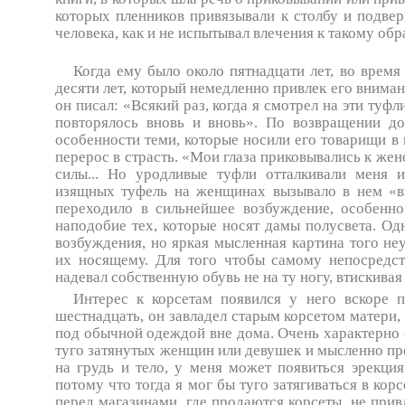
которых пленников привязывали к столбу и подвер
человека, как и не испытывал влечения к такому об
Когда ему было около пятнадцати лет, во время
десяти лет, который немедленно привлек его внима
он писал: «Всякий раз, когда я смотрел на эти туфл
повторялось вновь и вновь». По возвращении до
особенности теми, которые носили его товарищи в 
перерос в страсть. «Мои глаза приковывались к же
силы... Но уродливые туфли отталкивали меня 
изящных туфель на женщинах вызывало в нем «вн
переходило в сильнейшее возбуждение, особенн
наподобие тех, которые носят дамы полусвета. Од
возбуждения, но яркая мысленная картина того не
их носящему. Для того чтобы самому непосредст
надевал собственную обувь не на ту ногу, втискивая
Интерес к корсетам появился у него вскоре 
шестнадцать, он завладел старым корсетом матери,
под обычной одеждой вне дома. Очень характерно 
туго затянутых женщин или девушек и мысленно пре
на грудь и тело, у меня может появиться эрекци
потому что тогда я мог бы туго затягиваться в кор
перед магазинами, где продаются корсеты, не прив