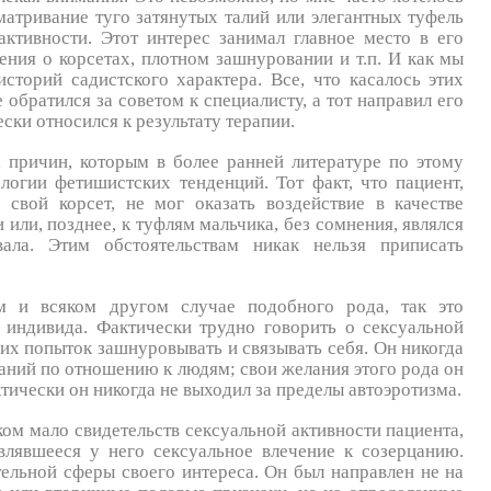
атривание туго затянутых талий или элегантных туфель
ктивности. Этот интерес занимал главное место в его
ения о корсетах, плотном зашнуровании и т.п. И как мы
сторий садистского характера. Все, что касалось этих
 обратился за советом к специалисту, а тот направил его
ески относился к результату терапии.
 причин, которым в более ранней литературе по этому
логии фетишистских тенденций. Тот факт, что пациент,
 свой корсет, не мог оказать воздействие в качестве
 или, позднее, к туфлям мальчика, без сомнения, являлся
ала. Этим обстоятельствам никак нельзя приписать
м и всяком другом случае подобного рода, так это
 индивида. Фактически трудно говорить о сексуальной
них попыток зашнуровывать и связывать себя. Он никогда
аний по отношению к людям; свои желания этого рода он
ически он никогда не выходил за пределы автоэротизма.
ом мало свидетельств сексуальной активности пациента,
влявшееся у него сексуальное влечение к созерцанию.
тельной сферы своего интереса. Он был направлен не на