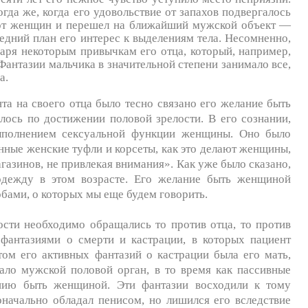
огда же, когда его удовольствие от запахов подвергалось
я от женщин и перешел на ближайший мужской объект —
редний план его интерес к выделениям тела. Несомненно,
даря некоторым привычкам его отца, который, например,
 Фантазии мальчика в значительной степени занимало все,
а.
та на своего отца было тесно связано его желание быть
лось по достижении половой зрелости. В его сознании,
выполнением сексуальной функции женщины. Оно было
нные женские туфли и корсеты, как это делают женщины,
газинов, не привлекая внимания». Как уже было сказано,
 одежду в этом возрасте. Его желание быть женщиной
бами, о которых мы еще будем говорить.
сти необходимо обращались то против отца, то против
 фантазиями о смерти и кастрации, в которых пациент
том его активных фантазий о кастрации была его мать,
ало мужской половой орган, в то время как пассивные
анию быть женщиной. Эти фантазии восходили к тому
она­чально обладал пенисом, но лишился его вследствие