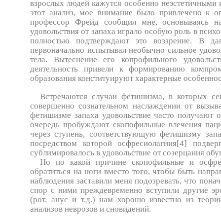
взрослых людей кажутся особенно неэстетичными и
этот анализ, мое внимание было привлечено к о
профессор Фрейд сообщил мне, основываясь на
удовольствия от запаха играло особую роль в псих
полностью подтверждают это воззрение. В да
первоначально испытывал необычно сильное удов
тела. Вытеснение его копрофильного удо­вольс
деятельность привели к формированию компро
образования конституируют характерные особеннос
Встречаются случаи фетишизма, в которых сек
совершенно сознательном наслаждении от вызыв
фетишизме запаха удовольствие часто получают о
очередь пробуждают скопофильные влечения паци
через ступень, соответствующую фетишизму запа
посредством которой осфресиолагния[4] подвер
сублимировалось в удо­вольствие от созерцания обу
Но по какой причине скопофильные и осфрес
обратиться на ноги вместо того, чтобы быть напр
наблюдения заставили меня подозревать, что понач
спор с ними преждевременно вступили другие эр
(рот, анус и т.д.) нам хорошо известно из теор
анализов неврозов и сновидений.