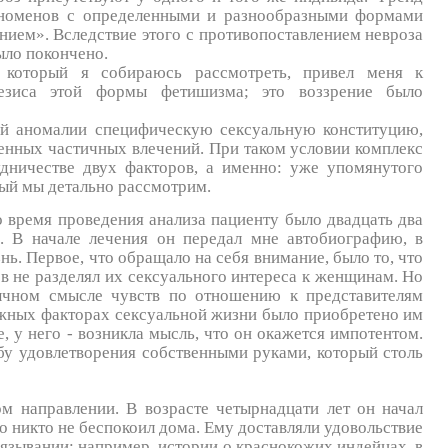
феноменов с определенными и разнообразными формами
нием». Вследствие этого с противопоставлением невроза
ыло покончено.
 который я собираюсь рассмотреть, привел меня к
езиса этой формы фетишизма; это воззрение было
ой аномалии специфическую сексуальную конституцию,
енных частичных влечений. При таком условии комплекс
дничестве двух факторов, а именно: уже упомянутого
рый мы детально рассмотрим.
 время проведения анализа пациенту было двадцать два
а. В начале лечения он передал мне автобиографию, в
ь. Первое, что обращало на себя внимание, было то, что
ов не разделял их сексуального интереса к женщинам. Но
ычном смысле чувств по отношению к представителям
ажных факторах сексуальной жизни было приобретено им
е, у него - возникла мысль, что он окажется импотентом.
бу удовлетворения собственными руками, который столь
м направлении. В возрасте четырнадцати лет он начал
его никто не беспокоил дома. Ему доставляли удовольствие
вязывании: например, истории о краснокожих индейцах, в