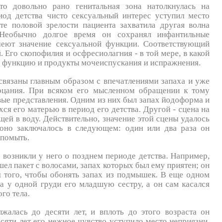
что довольно рано генитальная зона натолкнулась на
иод детства чисто сексуальный интерес уступил место
те половой зрелости пациента захватила другая волна
Необычно долгое время он сохранял инфантильные
меют значение сексуальной функции. Соответствующий
 Его скопофилия и осфресиолагния - в той мере, в какой
на функцию и продукты мочеиспускания и испражнения.
связаны главным образом с впечатлениями запаха и уже
ерцания. При всяком его мысленном обращении к тому
вые представления. Одним из них был запах йодоформа и
ся его матерью в период его детства. Другой - сцена на
щей в воду. Действительно, значение этой сцены удалось
 оно заключалось в следующем: один или два раза он
 помыть.
возникли у него о позднем периоде детства. Например,
шел пакет с волосами, запах которых был ему приятен; он
я того, чтобы обонять запах из подмышек. В еще одном
а у одной груди его младшую сестру, а он сам касался
го тела.
жалась до десяти лет, и вплоть до этого возраста он
есяти лет его нежное чувство уступило место неприязни.