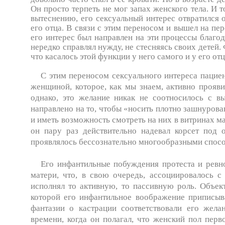
Он просто терпеть не мог запах женского тела. И т
вытеснению, его сексуальный интерес отвратилс
его отца. В связи с этим переносом и вышел на пе
его интерес был направлен на эти процессы бла­го
нередко справлял нужду, не стесняясь своих детей.
что касалось этой функции у него самого и у его отц
С этим переносом сексуального интереса пациен
женщиной, которое, как мы знаем, активно прояви
однако, это желание никак не соотносилось с 
направлено на то, чтобы «носить плотно зашнурова
и иметь возможность смотреть на них в витринах ма
он пару раз действительно надевал корсет под
проявлялось бессознательно многообразными спосо
Его инфантильные побуждения протеста и ревно
матери, что, в свою очередь, ассоциировалось с
исполнял то активную, то пассивную роль. Объек
которой его инфантильное воображение приписыв
фантазии о кастрации соответствовали его жел
времени, когда он полагал, что женский пол перв