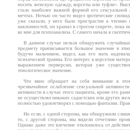
носить женскую одежду, корсеты или туфли». Высм
стало наиболее важной формой его сексуальной а
мечтах. Ночью он часто видел эротические сновид
уже сказали, у него было пристрастие к чтению и
наклонностей, он хранил в строгом секрете, пока не
ко мне для психоанализа. С самого начала я скептич
В данном случае нельзя обнаружить случайных
предмету приписывается большое значение в этио
будучи мальчиком, видел, как его мать надевала
психической травмы. Его интерес к корсетам матери
выражением перверсии, которая уже существов
этиологическое значение.
Что явно обращает на себя внимание в это
чрезвычайное ослабление сексуальной активности
активности в случае этого пациента, кроме его ран
не осуществлял никаких садистских или других жел
полностью удовлетворял с помощью фантазии. Практ
Но если, с одной стороны, мы обнаружили слишк
то, с другой стороны, мы видели отчетливо проя
Однако даже это вле­чение отклонилось от действи