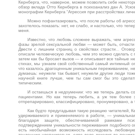
Кернберга, что, наверное, можем позволить себе некото
обзор вклада Отто Кернберга в психоанализ дан А. Уск
монографии Кернберга “Агрессия при расстройствах личн
Можно пофантазировать, что после работы об агресси
захотелось показать: нет, не слабо, и настолько, что те
меня.
Известно, что любовь сложнее выражать, чем агресс
фазы зрелой сексуальной любви — может быть, отчасти п
Двести с лишним страниц о свойствах страсти... Огов
описали человеческую любовь, чем это можно сделать с 
затем как бы бросает вызов — и описывает все тайные ню
стихах, мы узнаем свой собственный самый интимный опы
что казалось драгоценным уникальным переживaнием, нез
думаешь: неужели так бывает, неужели другие люди тож
научной книге лучше, чем ты сам смог бы это сделат
типическим.
И остаешься в недоумении: что же теперь делать со
пациентами. Но как теперь любить, а уж тем более 
отпрепарировано, классифицировано, пронумеровано, а т
Как будто предугадывая такую реакцию читателей, К
удерживаемого и применяемого в работе, — уникальная
благодаря защите, обеспечиваемой рамками пси
подтверждением уникальности переживания подобного опы
есть необычайная возможность исследовать любовну
тенденцию улетучиваться, едва дело доходит до поним