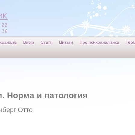
хоаналіз
Вибір
Статті
Цитати
Про психоаналітика
Терм
. Норма и патология
нберг Отто