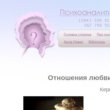
Головна сторінка
Про пси
Архів Новин
Бібліотека
Отношения любви
Кер