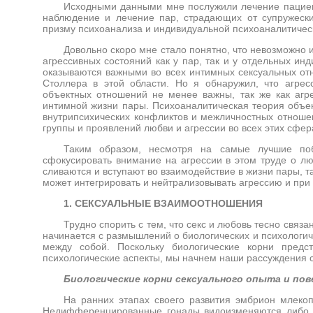
Исходными данными мне послужили лечение пациен
наблюдение и лечение пар, страдающих от супружески
призму психоанализа и индивидуальной психоаналитичес
Довольно скоро мне стало понятно, что невозможно
агрессивных состояний как у пар, так и у отдельных ин
оказываются важными во всех интимных сексуальных от
Столлера в этой области. Но я обнаружил, что агрес
объектных отношений не менее важны, так же как агр
интимной жизни пары. Психоаналитическая теория объе
внутрипсихических конфликтов и межличностных отноше
группы и проявлений любви и агрессии во всех этих сфер
Таким образом, несмотря на самые лучшие по
сфокусировать внимание на агрессии в этом труде о лю
сливаются и вступают во взаимодействие в жизни пары, 
может интегрировать и нейтрализовывать агрессию и при
1. СЕКСУАЛЬНЫЕ ВЗАИМООТНОШЕНИЯ
Трудно спорить с тем, что секс и любовь тесно связа
начинается с размышлений о биологических и психологич
между собой. Поскольку биологические корни предст
психологические аспекты, мы начнем наши рассуждения с
Биологические корни сексуального опыта и пов
На ранних этапах своего развития эмбрион млекоп
Недифференцированные гонады видоизменяются либо в 