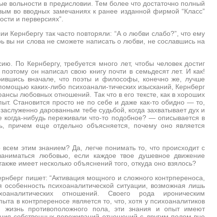
рые вольности в предисловии. Тем более что достаточно полный
овым во вводных замечаниях к ранее изданной фирмой “Класс”
ости и перверсиях”.
и Кернбергу так часто повторяли: “А о любви слабо?”, что ему
перь вы ни слова не сможете написать о любви, не сославшись на
ию. По Кернбергу, требуется много лет, чтобы человек достиг
оэтому он написал свою книгу почти в семьдесят лет. И как!
орившись вначале, что поэты и философы, конечно же, лучше
помощью каких-либо психоанали-тических изысканий, Кернберг
ансы любовных отношений. Так что в его тексте, как в хороших
т. Становится просто не по себе и даже как-то обидно — то,
аслуженно дарованным тебе судьбой, когда захватывает дух и
е когда-нибудь переживали что-то подобное? — описывается в
ь, причем еще отдельно объясняется, почему оно является
 всем этим знанием? Да, легче понимать то, что происходит с
заниматься любовью, если каждое твое душевное движение
акже имеет несколько объяснений того, откуда оно взялось?
ернберг пишет: “Активация мощного и сложного контрпереноса,
 особенность психоаналитической ситуации, возможная лишь
хоаналитических отношений. Своего рода ироническим
та в контрпереносе является то, что, хотя у психоаналитиков
ю жизнь противоположного пола, эти знания и опыт имеют
ания собственных переживаний отношений с другим полом вне