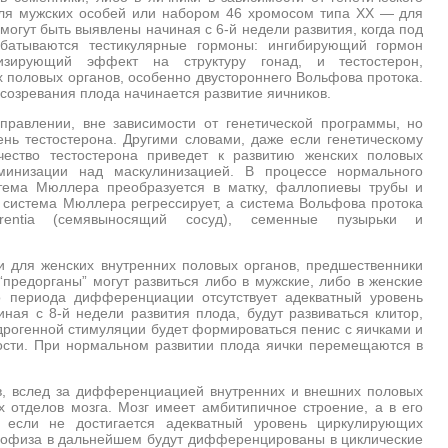
для мужских особей или набором 46 хромосом типа ХХ — для
огут быть выявлены начиная с 6-й недели развития, когда под
абатываются тестикулярные гормоны: ингибирующий гормон
зирующий эффект на структуру гонад, и тестостерон,
 половых органов, особенно двустороннего Вольфова протока.
 созревания плода начинается развитие яичников.
равлении, вне зависимости от генетической программы, но
вень тестостерона. Другими словами, даже если генетическому
чество тестостерона приведет к развитию женских половых
минизации над маскулинизацией. В процессе нормального
тема Мюллера преобразуется в матку, фаллопиевы трубы и
 система Мюллера регрессирует, а система Вольфова протока
rentia (семявыносящий сосуд), семенные пузырьки и
и для женских внутренних половых органов, предшественники
“предорганы” могут развиться либо в мужские, либо в женские
о периода дифференциации отсутствует адекватный уровень
чиная с 8-й недели развития плода, будут развиваться клитор,
дрогенной стимуляции будет формироваться пенис с яичками и
сти. При нормальном развитии плода яички перемещаются в
, вслед за дифференциацией внутренних и внешних половых
 отделов мозга. Мозг имеет амбитипичное строение, а в его
, если не достигается адекватный уровень циркулирующих
пофиза в дальнейшем будут дифференцированы в циклические