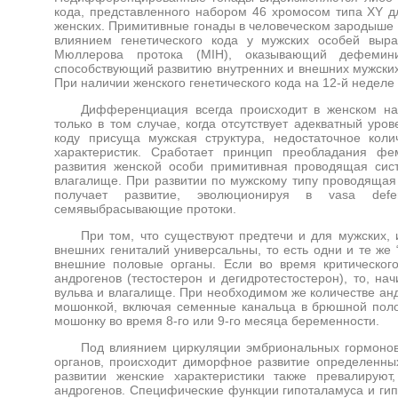
кода, представленного набором 46 хромосом типа XY 
женских. Примитивные гонады в человеческом зародыше м
влиянием генетического кода у мужских особей выр
Мюллерова протока (MIH), оказывающий дефемини
способствующий развитию внутренних и внешних мужских
При наличии женского генетического кода на 12-й неделе
Дифференциация всегда происходит в женском нап
только в том случае, когда отсутствует адекватный уро
коду присуща мужская структура, недостаточное коли
характеристик. Сработает принцип преобладания фе
развития женской особи примитивная проводящая сис
влагалище. При развитии по мужскому типу проводящая
получает развитие, эволюционируя в vasa defe
семявыбрасывающие протоки.
При том, что существуют предтечи и для мужских, 
внешних гениталий универсальны, то есть одни и те же 
внешние половые органы. Если во время критическог
андрогенов (тестостерон и дегидротестостерон), то, на
вульва и влагалище. При необходимом же количестве ан
мошонкой, включая семенные канальца в брюшной поло
мошонку во время 8-го или 9-го месяца беременности.
Под влиянием циркуляции эмбриональных гормонов
органов, происходит диморфное развитие определенных
развитии женские характеристики также превалируют
андрогенов. Специфические функции гипоталамуса и ги