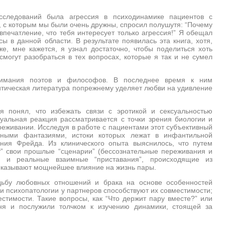
сследований была агрессия в психодинамике пациентов с
, с которым мы были очень дружны, спросил полушутя: “Почему
впечатление, что тебя интересует только агрессия!” Я обещал
сы в данной области. В результате появилась эта книга, хотя,
е, мне кажется, я узнал достаточно, чтобы поделиться хоть
могут разобраться в тех вопросах, которые я так и не сумел
нимания поэтов и философов. В последнее время к ним
итическая литература попрежнему уделяет любви на удивление
я понял, что избежать связи с эротикой и сексуальностью
уальная реакция рассматривается с точки зрения биологии и
ереживании. Исследуя в работе с пациентами этот субъективный
ьными фантазиями, истоки которых лежат в инфантильной
ения Фрейда. Из клинического опыта выяснилось, что путем
” свои прошлые “сценарии” (бессознательные переживания и
 и реальные взаимные “приставания”, происходящие из
 оказывают мощнейшее влияние на жизнь пары.
удьбу любовных отношений и брака на основе особенностей
 психопатологии у партнеров способствуют их совместимости;
стимости. Такие вопросы, как “Что держит пару вместе?” или
ня и послужили толчком к изучению динамики, стоящей за