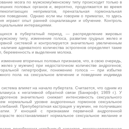
вание мозга по мужскому/женскому типу происходит только в
ешних половых органов и, вероятно, продолжается во время
лекопитающих неприматов, пренатальная гормональная
е поведение. Однако если мы говорим о приматах, то здесь
ия играют опыт ранней социализации и обучение. Контроль
социальными интеракциями.
яющихся в пубертатный период, — распределение жировых
мужскому типу, изменение голоса, развитие грудных желез и
ервной системой и контролируется значительно увеличенным
наличие адекватного количества эстрогенов определяет такие
л, беременность и выделение молока.
изменение вторичных половых признаков, что, в свою очередь,
желез у мужчин) при недостаточном количестве андрогенов;
иторальной гипертрофии, понижению голоса — при избытке
жного пола на сексуальное влечение и поведение индивида
 система влияет на начало пубертата. Считается, что одним из
ламуса к негативной обратной связи (Банкрофт, 1989 г.). У
рогенов значительно снижает интенсивность сексуального
ем нормальный уровне андрогенных гормонов сексуальное
олебаний. Препубертатная кастрация у мужчин, не получивших
апатии. У юношей с признаками первичной андрогенной
озрасте восстанавливает нормальное сексуальное желание и
апатия приобретает устойчивый характер, восстанавливающая