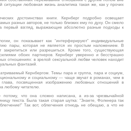
й ситуации любовная жизнь аналитика такая же, как у прочих
ческих достоинствах книги. Кернберг подробно освещает
мых разных авторов, не только близких ему по духу. Он смело
на первый взгляд, выражающие абсолютно разные подходы к
огии, он показывает как “интерферируют” индивидуальные
огию пары, которая не является их простым наложением. В
 закрепиться или разрешиться. Кроме того, существующая
усилиями обоих партнеров. Кернберг уверенно и бесстрашно
ных отношениях: в зрелой сексуальной любви человек находит
суальных фантазий.
атриваемый Кернбергом. Темы пара и группа, пара и социум,
нциональному и социальному — чаще звучат в романах, чем в
 А глава, посвященная изображению любовных отношений в
на любому читателю.
е потому, что она сложно написана, а из-за чрезвычайной
цу текста. Была такая старая шутка: “Знаете, Фолкнера так
облегчение!” Так вот, облегчения отнюдь не обещаю, а что не