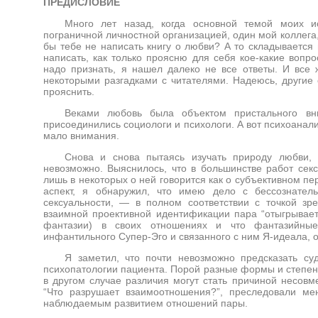
ПРЕДИСЛОВИЕ
Много лет назад, когда основной темой моих и
пограничной личностной организацией, один мой коллега
бы тебе не написать книгу о любви? А то складывается 
написать, как только проясню для себя кое-какие вопро
надо признать, я нашел далеко не все ответы. И все ж
некоторыми разгадками с читателями. Надеюсь, другие с
прояснить.
Веками любовь была объектом пристального в
присоединились социологи и психологи. А вот психоанал
мало внимания.
Снова и снова пытаясь изучать природу любви, 
невозможно. Выяснилось, что в большинстве работ секс
лишь в некоторых о ней говорится как о субъективном п
аспект, я обнаружил, что имею дело с бессознател
сексуальности, — в полном соответствии с точкой зр
взаимной проективной идентификации пара “отыгрывает
фантазии) в своих отношениях и что фантазийные
инфантильного Супер-Эго и связанного с ним Я-идеала,
Я заметил, что почти невозможно предсказать с
психопатологии пациента. Порой разные формы и степени
в другом случае различия могут стать причиной несовме
“Что разрушает взаимоотношения?”, преследовали ме
наблюдаемым развитием отношений пары.