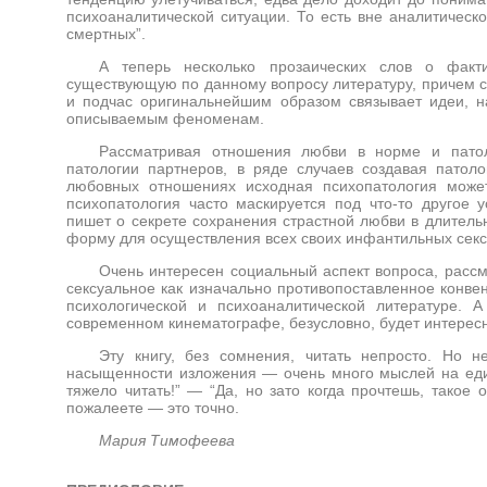
психоаналитической ситуации. То есть вне аналитическо
смертных”.
А теперь несколько прозаических слов о факти
существующую по данному вопросу литературу, причем са
и подчас оригинальнейшим образом связывает идеи, 
описываемым феноменам.
Рассматривая отношения любви в норме и патол
патологии партнеров, в ряде случаев создавая патол
любовных отношениях исходная психопатология может
психопатология часто маскируется под что-то другое 
пишет о секрете сохранения страстной любви в длитель
форму для осуществления всех своих инфантильных сек
Очень интересен социальный аспект вопроса, рассм
сексуальное как изначально противопоставленное конве
психологической и психоаналитической литературе.
современном кинематографе, безусловно, будет интерес
Эту книгу, без сомнения, читать непросто. Но н
насыщенности изложения — очень много мыслей на едини
тяжело читать!” — “Да, но зато когда прочтешь, такое 
пожалеете — это точно.
Мария Тимофеева