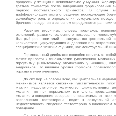
процессы у женщин и нециклические у мужчин. Формиро
третьем триместре после завершения формирования вн
первого постнатального триместра. В случае м
дифференциация мозга определяет последующее брачно
важнейшую роль в определении сексуального поведен
брачного поведения в основном определяется ранними 
Развитие вторичных половых признаков, появл
отложений, развитие волосяного покрова по женскому/
быстрый рост гениталий — запускается центральной н
количеством циркулирующих андрогенов или эстрогенов; 
специфические женские функции, как менструальный цик
Гормональный дисбаланс способен повлечь за собой 
может привести к гинекомастии (увеличению молочных 
гирсутизму (избыточному оволосению у женщин), кл
андрогенов. Но влияние уровня гормонов противополо
гораздо менее очевидно.
До сих пор не совсем ясно, как центральная нервная
механизмов является снижение чувствительности гипота
мужчин недостаточное количество циркулирующих анд
желания, но при нормальном или слегка превышающ
желание и поведение совершенно независимы от таких к
восполнения тестостерона, ведет к сексуальной 
недостаточности введение тестостерона в юношеском в
поведение.
Однако в более позднем возрасте, когда половая 