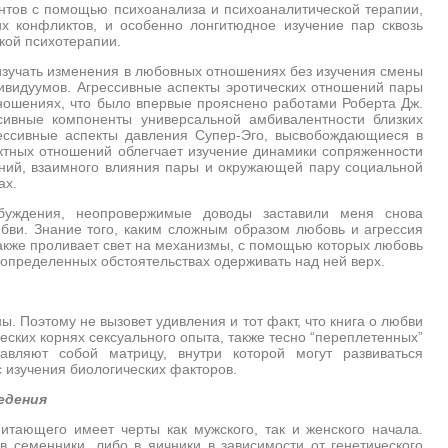
тов с помощью психоанализа и психоаналитической терапии,
х конфликтов, и особенно лонгитюдное изучение пар сквозь
кой психотерапии.
 изучать изменения в любовных отношениях без изучения смены
дивидуумов. Агрессивные аспекты эротических отношений пары
ношениях, что было впервые прояснено работами Роберта Дж.
сивные компоненты универсальной амбивалентности близких
ессивные аспекты давления Супер-Эго, высвобождающиеся в
ктных отношений облегчает изучение динамики сопряженности
ний, взаимного влияния пары и окружающей пару социальной
ах.
буждения, неопровержимые доводы заставили меня снова
бви. Знание того, каким сложным образом любовь и агрессия
также проливает свет на механизмы, с помощью которых любовь
 определенных обстоятельствах одерживать над ней верх.
ны. Поэтому не вызовет удивления и тот факт, что книга о любви
еских корнях сексуального опыта, также тесно “переплетенных”
авляют собой матрицу, внутри которой могут развиваться
 изучения биологических факторов.
едения
итающего имеет черты как мужского, так и женского начала.
семенники, либо в яичники в зависимости от генетического