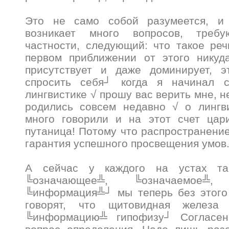
Это не само собой разумеется, и
возникает много вопросов, треб
частности, следующий: что такое ре
первом приближении от этого никуд
присутствует и даже доминирует, 
спросить себя┘ когда я начинал с
лингвистике √ прошу вас верить мне, н
родились совсем недавно √ о лингв
много говорили и на этот счет цар
путаница! Потому что распространение
гарантия успешного просвещения умо
А сейчас у каждого на устах та
╚означающее╩, ╚означаемое╩, 
╚информация╩┘ мы теперь без этого 
говорят, что щитовидная железа 
╚информацию╩ гипофизу┘ Согласен