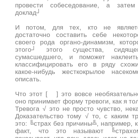
провести собеседование, а затем
доклад┘
И потом, для тех, кто не являетс
достаточно составить себе некотор
своего рода органо-динамизм, котор
этого┘ этого существа, сидящ
сумасшедшего, и поможет наклеит
классифицировать его в ряду схож
какое-нибудь жесткокрылое насеко
описать.
Что этот [ ] это вовсе необязательн
оно принимает форму тревоги, как я тол
Тревога √ это не просто чувство, не
Доказательство тому √ то, с каким 
это: ╚страх без причины╩, например, к
факт, что это называют ╚страхо