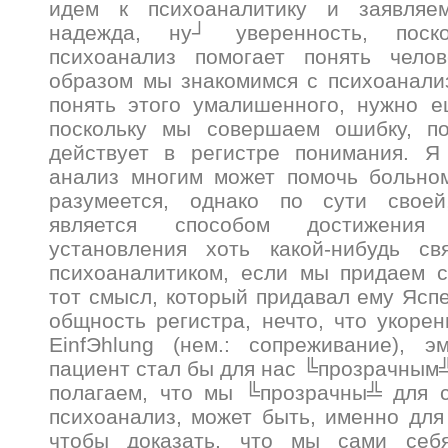
идем к психоаналитику и заявляе
надежда, ну┘ уверенность, поск
психоанализ помогает понять чело
образом мы знакомимся с психоанали
понять этого умалишенного, нужно е
поскольку мы совершаем ошибку, по
действует в регистре понимания. Я 
анализ многим может помочь больном
разумеется, однако по сути своей
является способом достижения
установления хоть какой-нибудь с
психоаналитиком, если мы придаем 
тот смысл, который придавал ему Яспе
общность регистра, нечто, что укорен
EinfЭhlung (нем.: сопреживание), э
пациент стал бы для нас ╚прозрачным╩
полагаем, что мы ╚прозрачны╩ для с
психоанализ, может быть, именно для 
чтобы доказать, что мы сами себя