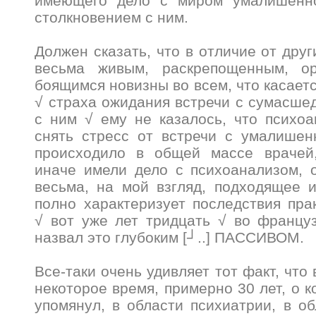
имеющего дело с миром умалишенно
столкновением с ним.
Должен сказать, что в отличие от дру
весьма живым, раскрепощенным, о
боящимся новизны во всем, что касаетс
√ страха ожидания встречи с сумасше
с ним √ ему не казалось, что психоа
снять стресс от встречи с умалишен
происходило в общей массе врачей
иначе имели дело с психоанализом, 
весьма, на мой взгляд, подходящее 
полно характеризует последствия пра
√ вот уже лет тридцать √ во францу
назвал это глубоким [┘..] ПАССИВОМ.
Все-таки очень удивляет тот факт, что
некоторое время, примерно 30 лет, о к
упомянул, в области психиатрии, в о