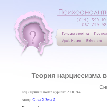
Головна сторінка
Про пси
Архів Новин
Бібліотека
Теория нарциссизма в
Си
Год издания и номер журнала: 2008, №4
Автор:
Сигал Х.
Белл Д.