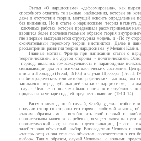
Статья «О нарциссизме» «деформирована», как вырази
способного охватить те важные наблюдения, которые он хотел
даже в отсутствии теории, могущей освоить определенные п
без внимания. Но в статье о нарциссизме теория натянута д
ключевых работах, которые предвещала рассматриваемая нами 
вводится более последовательным образом теория внутренне
где впервые выстраивается структурная модель, и «По ту стор
окончательный пересмотр теории инстинктов. Далее в да
рассмотрении развития теории нарциссизма у Мелани Кляйн.
Главные мотивы Фрейда при написании статьи о нарц
теоретическими, а с другой стороны - политическими. Осн
период, являлись гомосексуальность и параноидные психоз
связывающий два эти психопатологических состояния. Центр
книга о Леонардо (Freud, 1910а) и случай Шребера (Freud, 1
на биографических или автобиографических данных, мы сн
занимался перед публикацией статьи о нарциссизме, - а име
случая Человека с волками было написано и опубликовано п
проделана за четыре года, ей предшествовавшие (1910–14).
Рассматривая данный случай, Фрейд уделил особое вн
получив отпор со стороны его горячо любимой «няни», обра
«таким образом смог возобновить свой первый и наибол
нарциссизмом маленького ребенка, осуществлялся на пут
нарциссический акт, и такие идентификации, [с его точ
задействован объектный выбор. Впоследствии Человек с вол
«теперь отец снова стал его объектом; соответственно его
выбор». Таким образом, случай Человека с волками предст