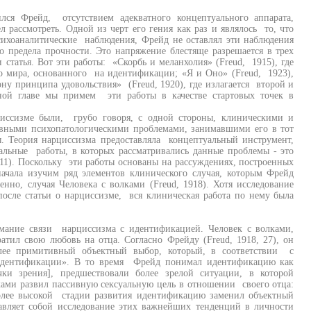
лся Фрейд, отсутствием адекватного концептуального аппарата,
 рассмотреть. Одной из черт его гения как раз и являлось то, что
сихоаналитические наблюдения, Фрейд не оставлял эти наблюдения
о предела прочности. Это напряжение блестяще разрешается в трех
статья. Вот эти работы: «Скорбь и меланхолия» (Freud, 1915), где
го мира, основанного на идентификации; «Я и Оно» (Freud, 1923),
ону принципа удовольствия» (Freud, 1920), где излагается второй и
нной главе мы примем эти работы в качестве стартовых точек в
иссизме были, грубо говоря, с одной стороны, клиническими и
овными психопатологическими проблемами, занимавшими его в тот
ы. Теория нарциссизма предоставляла концептуальный инструмент,
альные работы, в которых рассматривались данные проблемы - это
911). Поскольку эти работы основаны на рассуждениях, построенных
ачала изучим ряд элементов клинического случая, которым Фрейд
нно, случая Человека с волками (Freud, 1918). Хотя исследование
осле статьи о нарциссизме, вся клиническая работа по нему была
имание связи нарциссизма с идентификацией. Человек с волками,
тил свою любовь на отца. Согласно Фрейду (Freud, 1918, 27), он
ее примитивный объектный выбор, который, в соответствии с
и идентификации». В то время Фрейд понимал идентификацию как
ки зрения], предшествовали более зрелой ситуации, в которой
ками развил пассивную сексуальную цель в отношении своего отца:
 более высокой стадии развития идентификацию заменил объектный
авляет собой исследование этих важнейших тенденций в личности