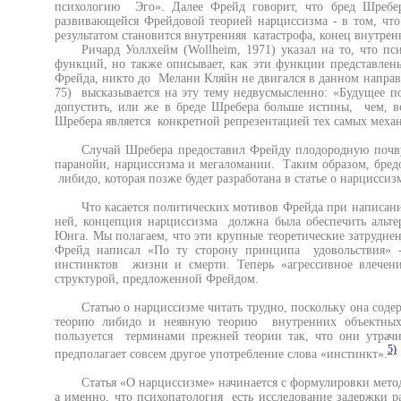
психологию Эго». Далее Фрейд говорит, что бред Шребер
развивающейся Фрейдовой теорией нарциссизма - в том, что
результатом становится внутренняя катастрофа, конец внутрен
Ричард Уоллхейм (Wollheim, 1971) указал на то, что пс
функций, но также описывает, как эти функции представлены
Фрейда, никто до Мелани Кляйн не двигался в данном направ
75) высказывается на эту тему недвусмысленно: «Будущее по
допустить, или же в бреде Шребера больше истины, чем, во
Шребера является конкретной репрезентацией тех самых механ
Случай Шребера предоставил Фрейду плодородную почву
паранойи, нарциссизма и мегаломании. Таким образом, бред
либидо, которая позже будет разработана в статье о нарциссиз
Что касается политических мотивов Фрейда при написани
ней, концепция нарциссизма должна была обеспечить альт
Юнга. Мы полагаем, что эти крупные теоретические затруднен
Фрейд написал «По ту сторону принципа удовольствия» -
инстинктов жизни и смерти. Теперь «агрессивное влечен
структурой, предложенной Фрейдом.
Статью о нарциссизме читать трудно, поскольку она сод
теорию либидо и неявную теорию внутренних объектных 
пользуется терминами прежней теории так, что они утрач
5)
предполагает совсем другое употребление слова «инстинкт».
Статья «О нарциссизме» начинается с формулировки мето
а именно, что психопатология есть исследование задержки 