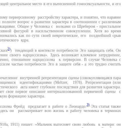
щей центральное место в его вытесненной гомосексуальности, и его
елому перверсивному расстройству характера, и понятно, что наравне
й полноте вопрос о развитии характера в соотношении с различным
ациями. Общее у Человека с волками со Шребером - пристальное
ивной фигурой в насильственном совокуплении. Хотя во время
нимались как по сути своей невротические, его позднейший срыв
отического ядра.
2)
ских
) тенденций в контексте потребности Эго защищать себя. Он
нии своего нарциссизма». Здесь возникает ключевое затруднение,
менно, отношение нарциссизма к перверсии. В случае Человека с
сизм частью потребности Эго в защите себя - а это трудно считать
печатление внутренней репрезентации сцены (совокупляющаяся пара
няющимися идентификациями (Meltzer, 1978). Репрезентация (или
тического акта имеет глубокие последствия для развития характера.
ает свое первое описание интернализованной первичной сцены с
кую формацию характера.
3)
ссизма Фрейд предлагает в работе о Леонардо.
Эта статья также
 здесь он рассматривает всю жизнь и работу человека в терминах
1910a, 1911) пишет: «Мальчик вытесняет свою любовь к матери: он