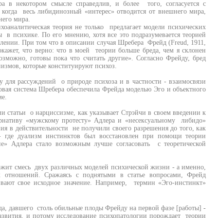
а в некотором смысле справедлив, и более того, согласуется с
 когда весь либидинозный «интерес» отводится от внешнего мира,
него мира.
ихоаналитическая теория не только предлагает модели психических
 в психике. По его мнению, хотя все это подразумевается теорией
лении. При том что в описании случая Шребера Фрейд (Freud, 1911,
кажет, что верно: что в моей теории больше бреда, чем я склонен
зможно, готовы пока что считать другие». Согласно Фрейду, бред
измов, которые конституируют психоз.
 для рассуждений о природе психоза и в частности - взаимосвязи
овая система Шребера обеспечила Фрейда моделью Эго и объектного
ме.
и статьи о нарциссизме, как указывает Стрэйчи в своем введении к
ернативу «мужскому протесту» Адлера и «несексуальному либидо»
ия в действительности не получили своего разрешения до того, как
 где дуализм инстинктов был восстановлен при помощи теории
ие» Адлера стало возможным лучше согласовать с теоретической
ержит смесь двух различных моделей психической жизни - а именно,
отношений. Сражаясь с поднятыми в статье вопросами, Фрейд
ивают свое исходное значение. Например, термин «Эго-инстинкт»
да, давшего столь обильные плоды Фрейду на первой фазе [работы] -
развития, и потому исследование психопатологии порождает теории