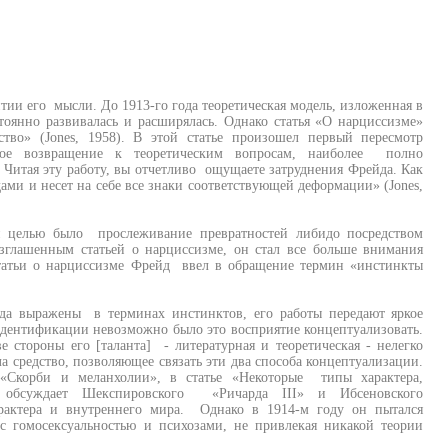
итии его мысли. До 1913-го года теоретическая модель, изложенная в
тоянно развивалась и расширялась. Однако статья «О нарциссизме»
тво» (Jones, 1958). В этой статье произошел первый пересмотр
ое возвращение к теоретическим вопросам, наиболее полно
. Читая эту работу, вы отчетливо ощущаете затруднения Фрейда. Как
ами и несет на себе все знаки соответствующей деформации» (Jones,
й целью было прослеживание превратностей либидо посредством
зглашенным статьей о нарциссизме, он стал все больше внимания
татьи о нарциссизме Фрейд ввел в обращение термин «инстинкты
йда выражены в терминах инстинктов, его работы передают яркое
идентификации невозможно было это восприятие концептуализовать.
е стороны его [таланта] - литературная и теоретическая - нелегко
 средство, позволяющее связать эти два способа концептуализации.
«Скорби и меланхолии», в статье «Некоторые типы характера,
д обсуждает Шекспировского «Ричарда III» и Ибсеновского
арактера и внутреннего мира. Однако в 1914-м году он пытался
с гомосексуальностью и психозами, не привлекая никакой теории