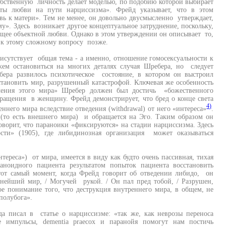
 собственную личность делает моделью, по подобию которой выбирает
ы любви на пути нарциссизма». Фрейд указывает, что в этом
ь к матери». Тем не менее, он довольно двусмысленно утверждает,
му». Здесь возникает другое концептуальное затруднение, поскольку,
ющее объектной любви. Однако в этом утверждении он описывает то,
 к этому сложному вопросу позже.
исутствует общая тема - а именно, отношение гомосексуальности к
ем остановиться на многих деталях случая Шребера, но следует
бера развилось психотическое состояние, в котором он выстроил
тановить мир, разрушенный катастрофой. Ключевая же особенность
ления этого мира» Шребер должен был достичь «божественного
вращения в женщину. Фрейд демонстрирует, что бред о конце света
4)
ннего мира вследствие отведения (withdrawal) от него «интереса»
.
 (то есть внешнего мира) и обращается на Эго. Таким образом он
ворит, что параноики «фиксируются» на стадии нарциссизма. Здесь
сти» (1905), где либидинозная организация может оказываться
тереса») от мира, имеется в виду как будто очень пассивная, тихая
аноидного пациента результатом попыток пациента восстановить
тот самый момент, когда Фрейд говорит об отведении либидо, он
аснейший мир, / Могучей рукой. / Он пал пред тобой, / Разрушен,
е понимание того, что деструкция внутреннего мира, в общем, не
полубога».
а писал в статье о нарциссизме: «так же, как неврозы переноса
импульсы, dementia praecox и паранойя помогут нам постичь