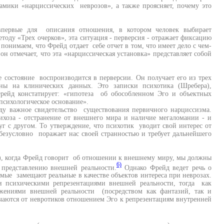
амики «нарциссических неврозов», а также проясняет, почему это
 впервые для описания отношения, в котором человек выбирает
етоду «Трех очерков», эта ситуация - перверсия - отражает фиксацию
понимаем, что Фрейд отдает себе отчет в том, что имеет дело с чем-
н отмечает, что эта «нарциссическая установка» представляет собой
е состояние воспроизводится в перверсии. Он получает его из трех
ны на клинических данных. Это записки психотика (Шребера),
рейд констатирует: «гипотеза об обособленном Эго и объектных
психологическое основание».
ду важное свидетельство существования первичного нарциссизма.
хоза - отстранение от внешнего мира и наличие мегаломании - и
г с другом. То утверждение, что психотик уводит свой интерес от
безусловно поражает нас своей странностью и требует дальнейшего
976), когда Фрейд говорит об отношении к внешнему миру, мы должны
6)
 представлению внешней реальности.
Однако Фрейд ведет речь о
мые замещают реальные в качестве объектов интереса при неврозах.
 психическими репрезентациями внешней реальности, тогда как
ажениями внешней реальности (посредством как фантазий, так и
чаются от невротиков отношением Эго к репрезентациям внутренней