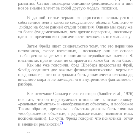
развития. Статья посвящена описанию феноменологии и дин
новое знание влечет за собой другую модель психики.
В данной статье термин «нарциссизм» используется
собственное тело в качестве сексуального объекта. Согласно м
либидо на более ранней стадии развития. Однако мы сразу же 
то более фундаментальным, чем другие перверсии, поскольку о
один из пределов восприимчивости человека к психоанализу.
Затем Фрейд ищет свидетельство тому, что это первично
источников, скорее косвенных, поскольку они не основа
наблюдения за детьми и описания первобытных племен. Ф
инстинктах практически не опирается на какое бы то ни было 
Как мы уже говорили, бред Шребера предоставил Фрей
Фрейд соединяет две важные феноменологические черты пси
предполагает, что они должны быть динамически связаны дру
внешнего мира и не замещает его внутренними фантазиями, 
разбора.
Как отмечают Сандлер и его соавторы (Sandler et al., 1
полагать, что он подразумевает отношение к психическому
«реальных объектах» и «воображаемых объектах», и воображае
Таким образом, «реальные объекты» должны быть точными
«воображаемые объекты», предположительно, являются иск
воспоминаний). По сути, Фрейд говорит, что психотики отли
7)
и внешней реальности.