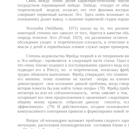
Связь между этими двумя характеристическими черта
посредством перемещений либидо. Либидо отходит от объек
теоретической модели, полагает, что этот феномен воспр
совершает первичный катексис Эго. Здесь опять возникает 
основаниях) делает вывод о наличии первичной стадии нарц
Уоллхейм (Wollheim, 1971) указал на то, что различ
некоторой степени оно зависит от того, берется в качестве о
очередь телесное Эго» (Freud, 1923), это различение остает
обсуждение уходит в теоретическую плоскость, и отчетливо 
мысли у детей и первобытных племен служат скорее примером
Степень недовольства Фрейда теорией в ее теперешнем в
и Эго-либидо - проявляется в следующей части статьи. Одно 
что очень близко подошел к постулированию единого вида пси
подводит его к Юнгу), но и теоретическая, поскольку фрей
трудно объяснить вытеснение. Фрейд утверждает, что понятие
его мнению, этому понятию не хватает опоры на клинич
демонстрирует свое осознание данной проблемы, когда гово
которая помогла бы нам найти точки опоры» (78). Фрейд при
несмотря на всю их соблазнительность, четко заявляет о том
оспаривает все свои предположения и заканчивает следующим
общему моему правилу: отбросим данную гипотезу, если
эффективную» (79). И действительно, позднее психоанали
компульсивного повторения привели к формулировке новой те
Вопрос об ипохондрии вызывает проблемы сходного хар
интуицию, расположив ипохондрические состояния ближе к пс