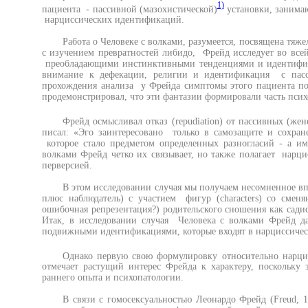
1)
пациента - пассивной (мазохистической)
установки, занимаю
нарциссических идентификаций.
Работа о Человеке с волками, разумеется, посвящена тяж
с изучением превратностей либидо, Фрейд исследует во все
преобладающими инстинктивными тенденциями и идентифик
внимание к дефекации, религии и идентификация с пасс
прохождения анализа у Фрейда симптомы этого пациента по
продемонстрировал, что эти фантазии формировали часть псих
Фрейд осмысливал отказ (repudiation) от пассивных (жен
писал: «Эго заинтересовано только в самозащите и сохране
которое стало предметом определенных разногласий - а и
волками Фрейд четко их связывает, но также полагает нарцис
перверсией.
В этом исследовании случая мы получаем несомненное в
плюс наблюдатель) с участием фигур (characters) со сме
ошибочная репрезентация?) родительского сношения как садис
Итак, в исследовании случая Человека с волками Фрейд д
подвижными идентификациями, которые входят в нарциссичес
Однако первую свою формулировку относительно нарци
отмечает растущий интерес Фрейда к характеру, поскольку
раннего опыта и психопатологии.
В связи с гомосексуальностью Леонардо Фрейд (Freud, 