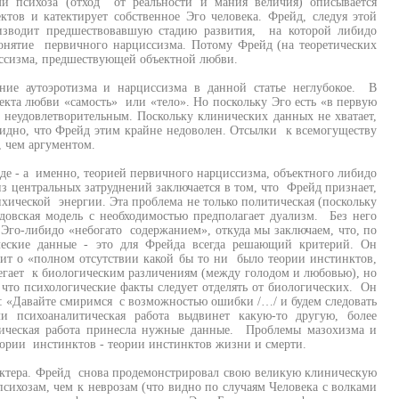
ми психоза (отход от реальности и мания величия) описывается
тов и катектирует собственное Эго человека. Фрейд, следуя этой
оизводит предшествовавшую стадию развития, на которой либидо
понятие первичного нарциссизма. Потому Фрейд (на теоретических
иссизма, предшествующей объектной любви.
ение аутоэротизма и нарциссизма в данной статье неглубокое. В
бъекта любви «самость» или «тело». Но поскольку Эго есть «в первую
ся неудовлетворительным. Поскольку клинических данных не хватает,
видно, что Фрейд этим крайне недоволен. Отсылки к всемогуществу
, чем аргументом.
иде - а именно, теорией первичного нарциссизма, объектного либидо
из центральных затруднений заключается в том, что Фрейд признает,
хической энергии. Эта проблема не только политическая (поскольку
довская модель с необходимостью предполагает дуализм. Без него
 Эго-либидо «небогато содержанием», откуда мы заключаем, что, по
еские данные - это для Фрейда всегда решающий критерий. Он
рит о «полном отсутствии какой бы то ни было теории инстинктов,
бегает к биологическим различениям (между голодом и любовью), но
, что психологические факты следует отделять от биологических. Он
: «Давайте смиримся с возможностью ошибки /…/ и будем следовать
 психоаналитическая работа выдвинет какую-то другую, более
тическая работа принесла нужные данные. Проблемы мазохизма и
ории инстинктов - теории инстинктов жизни и смерти.
актера. Фрейд снова продемонстрировал свою великую клиническую
ихозам, чем к неврозам (что видно по случаям Человека с волками