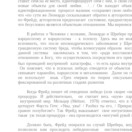
ставит себя на ее место, идентифицирует себя с ней, и свою
новые объекты для своей любви. /…/ Он находит объект
идентификационном процессе мальчик «сохраняет свою любов
что «по сути же Леонардо соскальзывает обратно к аутоэротиз
по Фрейду, аутоэротизм предполагает состояние, предшеству
что безусловно является объектным отношением. Мы вернемся
В работах о Человеке с волками, Леонардо и Шребере пр
нарциссизму и нарциссизма - к психозу. Здесь мы не мож
вспомнить, что после ипохондрического заболевания у Шре
грандиозную систему бреда, чтобы всемогущим образом восс
данной системы заключалась в том, что «ради восстанов
отношения» к Богу, что осуществлялось посредством его пре
был проекцией внутренней катастрофы, - то есть краха внутре
Он поясняет, что в психозах либидо отводится от объектов
связывает паранойю, нарциссизм и мегаломанию. Далее он го
он использует язык «Трех очерков по теории сексуально
фиксированной на различных стадиях развития.
Когда Фрейд пишет об отведении либидо (или скорее «ин
процедура. И действительно, он считает весь «шум» пар
внутренний мир. Мельцер (Meltzer, 1978) отметил, что в 
цитирует Фауста Гете: «Увы, увы! / Разбил ты его, / Прекр
сражен полубогом!» Так Фрейд выказывает свое интуитивно
такая уж тихая процедура - она производится «могучей рукой 
Должно быть, Фрейд опирался на случай Шребера, когд
позволили нам проследить либидинозные инстинктивные 