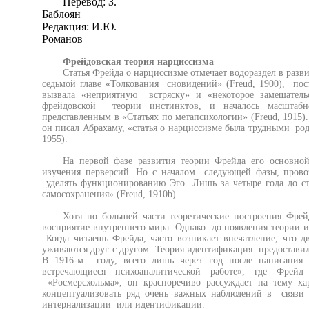
Перевод: З.
Баблоян
Редакция: И.Ю.
Романов
Фрейдовская теория нарциссизма
Статья Фрейда о нарциссизме отмечает водораздел в разв
седьмой главе «Толкования сновидений» (Freud, 1900), пос
вызвала «неприятную встряску» и «некоторое замешательс
фрейдовской теории инстинктов, и началось масштабн
представленным в «Статьях по метапсихологии» (Freud, 1915)
он писал Абрахаму, «статья о нарциссизме была трудными род
1955).
На первой фазе развития теории Фрейда его основно
изучения перверсий. Но с началом следующей фазы, прово
уделять функционированию Эго. Лишь за четыре года до с
самосохранения» (Freud, 1910b).
Хотя по большей части теоретические построения Фре
восприятие внутреннего мира. Однако до появления теории 
Когда читаешь Фрейда, часто возникает впечатление, что дв
уживаются друг с другом. Теория идентификация предоставила
В 1916-м году, всего лишь через год после написания 
встречающиеся психоаналитической работе», где Фрей
«Росмерсхольма», он красноречиво рассуждает на тему х
концептуализовать ряд очень важных наблюдений в связи 
интернализации или идентификации.