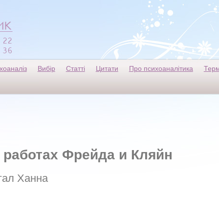
хоаналіз
Вибір
Статті
Цитати
Про психоаналітика
Терм
 работах Фрейда и Кляйн
гал Ханна