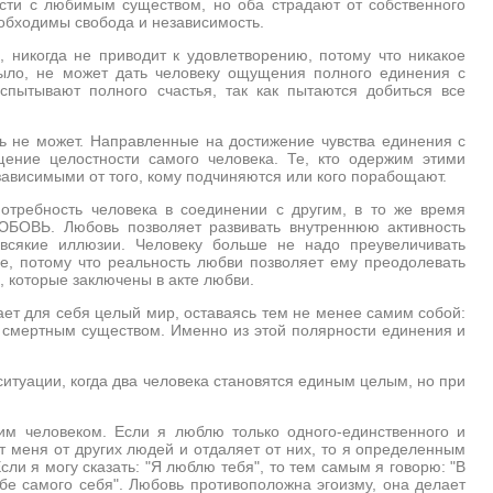
ости с любимым существом, но оба страдают от собственного
необходимы свобода и независимость.
, никогда не приводит к удовлетворению, потому что никакое
было, не может дать человеку ощущения полного единения с
пытывают полного счастья, так как пытаются добиться все
ыть не может. Направленные на достижение чувства единения с
ение целостности самого человека. Те, кто одержим этими
зависимыми от того, кому подчиняются или кого порабощают.
потребность человека в соединении с другим, в то же время
ЛЮБОВЬ. Любовь позволяет развивать внутреннюю активность
всякие иллюзии. Человеку больше не надо преувеличивать
е, потому что реальность любви позволяет ему преодолевать
, которые заключены в акте любви.
ает для себя целый мир, оставаясь тем не менее самим собой:
 смертным существом. Именно из этой полярности единения и
итуации, когда два человека становятся единым целым, но при
им человеком. Если я люблю только одного-единственного и
т меня от других людей и отдаляет от них, то я определенным
сли я могу сказать: "Я люблю тебя", то тем самым я говорю: "В
бе самого себя". Любовь противоположна эгоизму, она делает