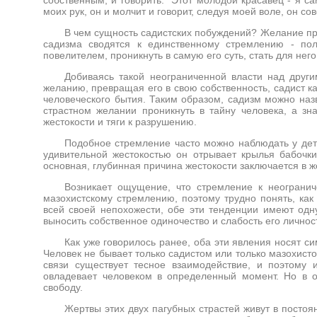
моих рук, он и молчит и говорит, следуя моей воле, он со
В чем сущность садистских побуждений? Желание пр
садизма сводятся к единственному стремлению - пол
повелителем, проникнуть в самую его суть, стать для него
Добиваясь такой неограниченной власти над други
желанию, превращая его в свою собственность, садист к
человеческого бытия. Таким образом, садизм можно наз
страстном желании проникнуть в тайну человека, а зна
жестокости и тяги к разрушению.
Подобное стремление часто можно наблюдать у детей
удивительной жестокостью он отрывает крылья бабочки,
основная, глубинная причина жестокости заключается в ж
Возникает ощущение, что стремление к неограни
мазохистскому стремлению, поэтому трудно понять, как
всей своей непохожести, обе эти тенденции имеют одну
выносить собственное одиночество и слабость его личнос
Как уже говорилось ранее, оба эти явления носят си
Человек не бывает только садистом или только мазохис
связи существует тесное взаимодействие, и поэтому и
овладевает человеком в определенный момент. Но в о
свободу.
Жертвы этих двух пагубных страстей живут в постоян