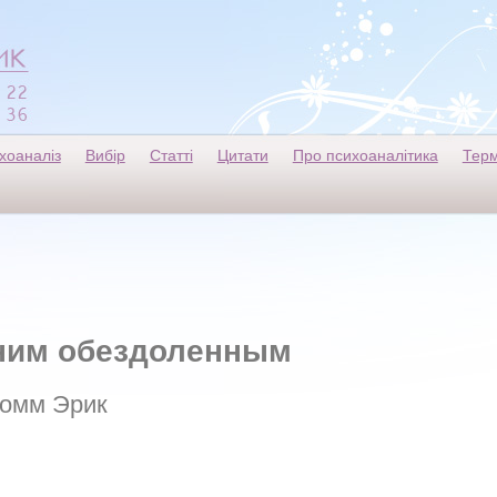
хоаналіз
Вибір
Статті
Цитати
Про психоаналітика
Терм
дним обездоленным
омм Эрик