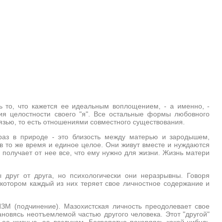
 то, что кажется ее идеальным воплощением, - а именно, -
ия целостности своего "я". Все остальные формы любовного
вязью, то есть отношениями совместного существования.
раз в природе - это близость между матерью и зародышем,
в то же время и единое целое. Они живут вместе и нуждаются
он получает от нее все, что ему нужно для жизни. Жизнь матери
 друг от друга, но психологически они неразрывны. Говоря
 котором каждый из них теряет свое личностное содержание и
М (подчинение). Мазохистская личность преодолевает свое
ановясь неотъемлемой частью другого человека. Этот "другой"
 ее жизнью, ее воздухом. Безропотно покоряясь какой-нибудь