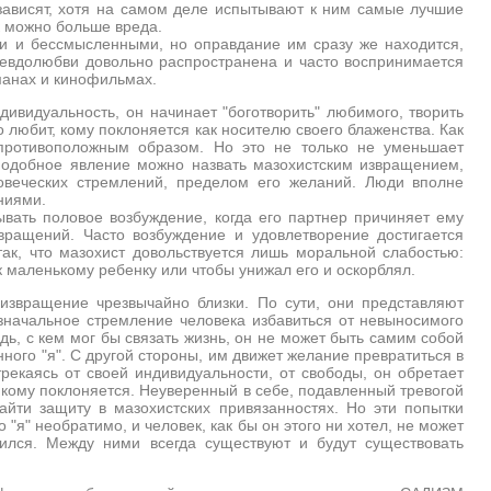
 зависят, хотя на самом деле испытывают к ним самые лучшие
ак можно больше вреда.
ми и бессмысленными, но оправдание им сразу же находится,
евдолюбви довольно распространена и часто воспринимается
манах и кинофильмах.
дивидуальность, он начинает "боготворить" любимого, творить
го любит, кому поклоняется как носителю своего блаженства. Как
противоположным образом. Но это не только не уменьшает
 Подобное явление можно назвать мазохистским извращением,
овеческих стремлений, пределом его желаний. Люди вполне
ниями.
вать половое возбуждение, когда его партнер причиняет ему
вращений. Часто возбуждение и удовлетворение достигается
ак, что мазохист довольствуется лишь моральной слабостью:
к маленькому ребенку или чтобы унижал его и оскорблял.
извращение чрезвычайно близки. По сути, они представляют
изначальное стремление человека избавиться от невыносимого
дь, с кем мог бы связать жизнь, он не может быть самим собой
нного "я". С другой стороны, им движет желание превратиться в
трекаясь от своей индивидуальности, от свободы, он обретает
, кому поклоняется. Неуверенный в себе, подавленный тревогой
айти защиту в мазохистских привязанностях. Но эти попытки
 "я" необратимо, и человек, как бы он этого ни хотел, не может
ился. Между ними всегда существуют и будут существовать