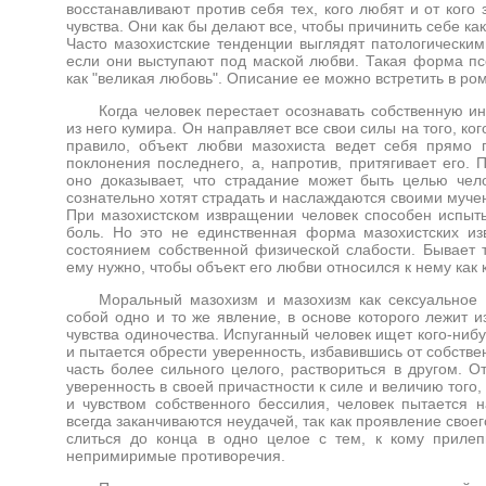
восстанавливают против себя тех, кого любят и от кого
чувства. Они как бы делают все, чтобы причинить себе к
Часто мазохистские тенденции выглядят патологически
если они выступают под маской любви. Такая форма пс
как "великая любовь". Описание ее можно встретить в ро
Когда человек перестает осознавать собственную ин
из него кумира. Он направляет все свои силы на того, ко
правило, объект любви мазохиста ведет себя прямо 
поклонения последнего, а, напротив, притягивает его.
оно доказывает, что страдание может быть целью чел
сознательно хотят страдать и наслаждаются своими муче
При мазохистском извращении человек способен испыты
боль. Но это не единственная форма мазохистских из
состоянием собственной физической слабости. Бывает т
ему нужно, чтобы объект его любви относился к нему как 
Моральный мазохизм и мазохизм как сексуальное 
собой одно и то же явление, в основе которого лежит 
чувства одиночества. Испуганный человек ищет кого-нибу
и пытается обрести уверенность, избавившись от собстве
часть более сильного целого, раствориться в другом. О
уверенность в своей причастности к силе и величию того
и чувством собственного бессилия, человек пытается н
всегда заканчиваются неудачей, так как проявление своего
слиться до конца в одно целое с тем, к кому прилеп
непримиримые противоречия.