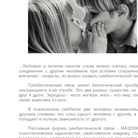
...Любовью в полном смысле слова можно считать лишь
соединение с другим человеком при условии сохранен
влечения - незрелы, их можно назвать симбиотической с
Симбиотическая связь имеет биологический прооб
находящимся в ее утробе. Это два разных существа, но 
друг в друге. Зародыш - часть матери; мать - его мир, 
также зависима от него.
В психическом симбиозе два человека независимы
другими словами, это союз одного человека с другим, в
попадает в полную зависимость от другого.
Пассивная форма симбиотической связи - МАЗОХИЗ
психологическое одиночество, свойственное каждому, ст
руководит ею, направляет ее, защищает; он становится