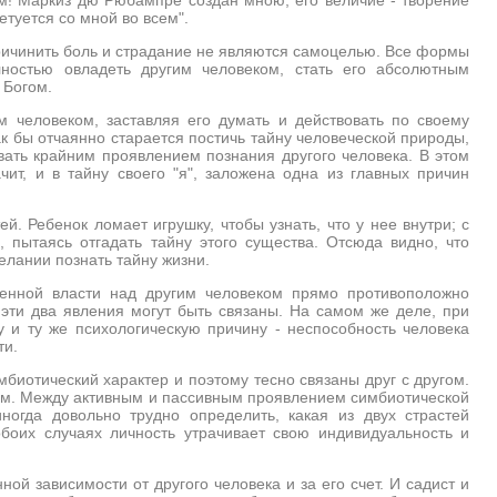
ветуется со мной во всем".
ичинить боль и страдание не являются самоцелью. Все формы
ностью овладеть другим человеком, стать его абсолютным
 Богом.
м человеком, заставляя его думать и действовать по своему
ак бы отчаянно старается постичь тайну человеческой природы,
вать крайним проявлением познания другого человека. В этом
чит, и в тайну своего "я", заложена одна из главных причин
. Ребенок ломает игрушку, чтобы узнать, что у нее внутри; с
 пытаясь отгадать тайну этого существа. Отсюда видно, что
елании познать тайну жизни.
ченной власти над другим человеком прямо противоположно
 эти два явления могут быть связаны. На самом же деле, при
 и ту же психологическую причину - неспособность человека
ти.
мбиотический характер и поэтому тесно связаны друг с другом.
том. Между активным и пассивным проявлением симбиотической
ногда довольно трудно определить, какая из двух страстей
боих случаях личность утрачивает свою индивидуальность и
ной зависимости от другого человека и за его счет. И садист и