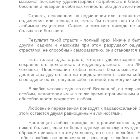
мазохист по-своему удовлетворяют потребность в близ
бессилия и неверия в себя как личность, ибо для этого 
Страсть, основанная на подчинении или господстве
подчинение или господство, сколь бы велико оно ни 
любимым существом. Садист и мазохист никогда не ис
большего и большего.
Результат такой страсти - полный крах. Иначе и б
другим, садизм и мазохизм при этом разрушают ощущ
страстями, не способны к саморазвитию, они становятся 
Есть только одна страсть, которая удовлетворяет 
сохраняя его целостность и индивидуальность - это 
человека. Переживания любви делают бесполезными 
достоинства другого или же представления о самом себ
свое одиночество, ощущая себя частицей тех могучих сил
В любви человек един со всей Вселенной, он открыв
особым, неповторимым и в то же время ограниченным и
обособленности рождается любовь.
Любовные переживания приводят к парадоксальной с
этом остаются двумя равноценными личностями.
Настоящая любовь никогда не ограничивается одн
никого больше, если любовь к одному человеку отчуждае
образом привязан к этому человеку, но я его не люблю. Е
тебе я люблю все человечество, весь мир, я люблю в те