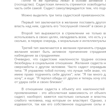
Почти те же причины лежат в основе активной 
(господство). Садистская личность стремится освободить
часть себя самой. Садист самоутверждается тем, что под
Можно выделить три типа садистской привязанности.
Первый тип заключается в желании поставить другог
власть над ним, сделать его "послушной глиной" в своих р
Второй тип выражается в стремлении не только вл
использовать в своих целях, овладевать всем, что есть у
сколько, в первую очередь, к моральным и интеллектуаль
Третий тип заключается в желании причинять страдан
желания может быть активное причинение страдания 
наблюдение за страданиями.
Очевидно, что садистские наклонности труднее осозна
безобидны в социальном отношении. Желания садиста н
сверхзаботы о другом человеке. Часто садист оправдыв
типа: "Я управляю тобой потому, что лучше тебя знаю, чт
имею право подчинять себе других"; или: "Я так много д
хочу"; и еще: "Я терпел обиды от других и теперь хочу о
от удара себя и своих близких".
В отношении садиста к объекту его наклонностей 
проявлениями - это абсолютная зависимость от объекта
садист, наоборот, кажется настолько сильным и властн
слабого человека, над которым он властвует. Однако, 
издевается, так как его собственное ощущение силы и 