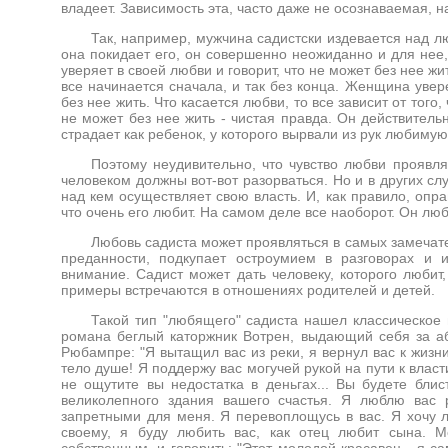
владеет. Зависимость эта, часто даже не осознаваемая, 
Так, например, мужчина садистски издевается над 
она покидает его, он совершенно неожиданно и для нее,
уверяет в своей любви и говорит, что не может без нее ж
все начинается сначала, и так без конца. Женщина увер
без нее жить. Что касается любви, то все зависит от того
не может без нее жить - чистая правда. Он действитель
страдает как ребенок, у которого вырвали из рук любимую
Поэтому неудивительно, что чувство любви проявля
человеком должны вот-вот разорваться. Но и в других слу
над кем осуществляет свою власть. И, как правило, опр
что очень его любит. На самом деле все наоборот. Он люби
Любовь садиста может проявляться в самых замечат
преданности, подкупает остроумием в разговорах и 
внимание. Садист может дать человеку, которого любит
примеры встречаются в отношениях родителей и детей.
Такой тип "любящего" садиста нашел классическое
романа беглый каторжник Вотрен, выдающий себя за а
Рюбампре: "Я вытащил вас из реки, я вернул вас к жизн
тело душе! Я поддержу вас могучей рукой на пути к власт
не ощутите вы недостатка в деньгах... Вы будете блист
великолепного здания вашего счастья. Я люблю вас 
запретными для меня. Я перевоплощусь в вас. Я хочу л
своему, я буду любить вас, как отец любит сына. М
собственным, и говорить: "Этот молодой красавец - я с