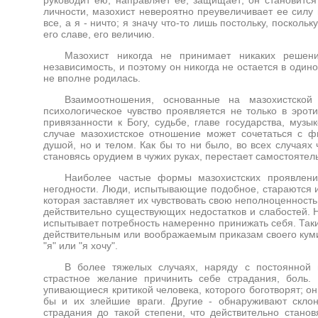
личности, мазохист невероятно преувеличивает ее силу 
все, а я - ничто; я значу что-то лишь постольку, посколь
его славе, его величию.
Мазохист никогда не принимает никаких решени
независимость, и поэтому он никогда не остается в один
не вполне родилась.
Взаимоотношения, основанные на мазохистской
психологическое чувство проявляется не только в эрот
привязанности к Богу, судьбе, главе государства, музы
случае мазохистское отношение может сочетаться с фи
душой, но и телом. Как бы то ни было, во всех случаях
становясь орудием в чужих руках, перестает самостояте
Наиболее частые формы мазохистских проявлений
негодности. Люди, испытывающие подобное, стараются из
которая заставляет их чувствовать свою неполноценност
действительно существующих недостатков и слабостей. Н
испытывает потребность намеренно принижать себя. Таки
действительным или воображаемым приказам своего кумир
"я" или "я хочу".
В более тяжелых случаях, наряду с постоянной 
страстное желание причинить себе страдания, боль.
упивающиеся критикой человека, которого боготворят; о
бы и их злейшие враги. Другие - обнаруживают скло
страдания до такой степени, что действительно стано