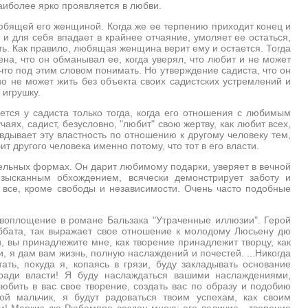
наиболее ярко проявляется в любви.
любящей его женщиной. Когда же ее терпению приходит конец и
 и для себя впадает в крайнее отчаяние, умоляет ее остаться,
ить. Как правило, любящая женщина верит ему и остается. Тогда
ена, что он обманывал ее, когда уверял, что любит и не может
, что под этим словом понимать. Но утверждение садиста, что он
но не может жить без объекта своих садистских устремлений и
 игрушку.
ется у садиста только тогда, когда его отношения с любимым
чаях, садист, безусловно, "любит" свою жертву, как любит всех,
авдывает эту властность по отношению к другому человеку тем,
т другого человека именно потому, что тот в его власти.
ельных формах. Он дарит любимому подарки, уверяет в вечной
изысканным обхождением, всячески демонстрирует заботу и
, все, кроме свободы и независимости. Очень часто подобные
 воплощение в романе Бальзака "Утраченные иллюзии". Герой
ббата, так выражает свое отношение к молодому Люсьену дю
и, вы принадлежите мне, как творение принадлежит творцу, как
и, я дам вам жизнь, полную наслаждений и почестей. ...Никогда
ать, покуда я, копаясь в грязи, буду закладывать основание
ради власти! Я буду наслаждаться вашими наслаждениями,
юбить в вас свое творение, создать вас по образу и подобию
ой мальчик, я будут радоваться твоим успехам, как своим
ам! Маркиз дю Рюбампре создан мною; его величие - творение