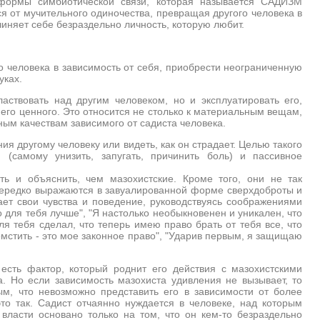
формы симбиотической связи, которая называется САДИЗМ
ся от мучительного одиночества, превращая другого человека в
чиняет себе безраздельно личность, которую любит.
о человека в зависимость от себя, приобрести неограниченную
уках.
аствовать над другим человеком, но и эксплуатировать его,
 него ценного. Это относится не столько к материальным вещам,
ным качествам зависимого от садиста человека.
ия другому человеку или видеть, как он страдает. Целью такого
(самому унизить, запугать, причинить боль) и пассивное
ть и объяснить, чем мазохистские. Кроме того, они не так
ередко выражаются в завуалированной форме сверхдоброты и
ает свои чувства и поведение, руководствуясь соображениями
о для тебя лучше", "Я настолько необыкновенен и уникален, что
ля тебя сделал, что теперь имею право брать от тебя все, что
томстить - это мое законное право", "Ударив первым, я защищаю
есть фактор, который роднит его действия с мазохистскими
. Но если зависимость мазохиста удивления не вызывает, то
ым, что невозможно представить его в зависимости от более
это так. Садист отчаянно нуждается в человеке, над которым
власти основано только на том, что он кем-то безраздельно