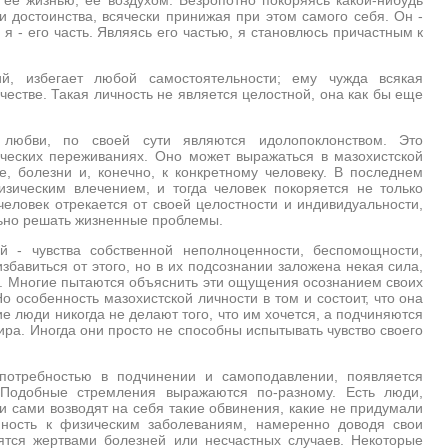
и достоинства, всячески принижая при этом самого себя. Он -
ку я - его часть. Являясь его частью, я становлюсь причастным к
й, избегает любой самостоятельности; ему чужда всякая
очестве. Такая личность не является целостной, она как бы еще
 любви, по своей сути являются идолопоклонством. Это
ических переживаниях. Оно может выражаться в мазохистской
ке, болезни и, конечно, к конкретному человеку. В последнем
зическим влечением, и тогда человек покоряется не только
 человек отрекается от своей целостности и индивидуальности,
льно решать жизненные проблемы.
 - чувства собственной неполноценности, беспомощности,
бавиться от этого, но в их подсознании заложена некая сила,
ь. Многие пытаются объяснить эти ощущения осознанием своих
о особенность мазохистской личности в том и состоит, что она
е люди никогда не делают того, что им хочется, а подчиняются
а. Иногда они просто не способны испытывать чувство своего
потребностью в подчинении и самоподавлении, появляется
 Подобные стремления выражаются по-разному. Есть люди,
ни сами возводят на себя такие обвинения, какие не придумали
нность к физическим заболеваниям, намеренно доводя свои
вятся жертвами болезней или несчастных случаев. Некоторые