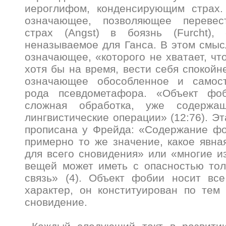
иероглифом, конденсирующим страх.
означающее, позволяющее перевес
страх (Angst) в боязнь (Furcht),
неназываемое для Ганса. В этом смыс
означающее, «которого не хватает, чт
хотя бы на время, вести себя спокойне
означающее обособленное и самост
рода псевдометафора. «Объект фоб
сложная обработка, уже содержа
лингвистические операции» (12:76). Э
прописана у Фрейда: «Содержание фо
примерно то же значение, какое явна
для всего сновидения» или «многие 
вещей может иметь с опасностью тол
связь» (4). Объект фобии носит вс
характер, он конституирован по тем
сновидение.