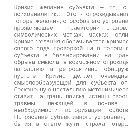
Кризис желания субъекта – то, 
психоаналитик… Это - опрокидывани
опоры желания, способов его устроени
проявляющее траектории станов
символических метках, масках, отли
Кризис желания оборачивается кризисо
своего рода проверкой на онтологич
субъекта в балансировании на гра
обрыва смысла, в возможном опрокид
патологию в ретроактивно обнару
пустоте. Кризис делает очевидн
смыслообразующей для субъекта оп
бесконечную ностальгию метонимическ
ставит на грань поиска истины свое
травмы, лежащей в основе с
необходимости историзации собств
Потрясение субъективного устроения,
бытия в опыте жути, страха, отвра