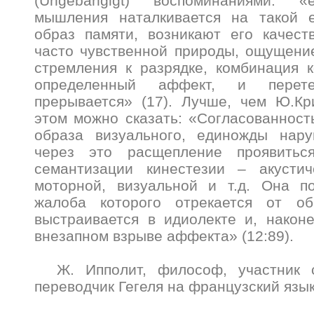
(Ungebangigt) воспоминаниями: «
мышления наталкивается на такой 
образ памяти, возникают его качест
часто чувственной природы, ощущени
стремления к разрядке, комбинация 
определенный аффект, и перет
прерывается» (17). Лучше, чем Ю.Кр
этом можно сказать: «Согласованность
образа визуального, единожды нару
через это расщепление проявитьс
семантизации кинестезии – акустиче
моторной, визуальной и т.д. Она по
жалоба которого отрекается от об
выстраивается в идиолекте и, након
внезапном взрыве аффекта» (12:89).
Ж. Ипполит, философ, участник с
переводчик Гегеля на французский язык