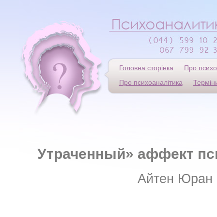
Головна сторінка
Про психо
Про психоаналітика
Термін
Утраченный» аффект пс
Айтен Юран