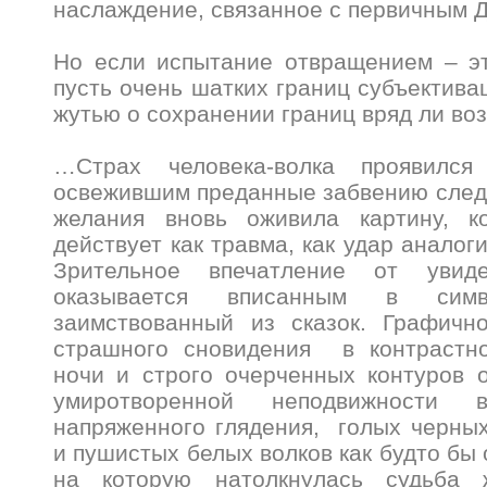
наслаждение, связанное с первичным 
Но если испытание отвращением – э
пусть очень шатких границ субъектива
жутью о сохранении границ вряд ли в
…Страх человека-волка проявился
освежившим преданные забвению след
желания вновь оживила картину, к
действует как травма, как удар анало
Зрительное впечатление от увид
оказывается вписанным в симво
заимствованный из сказок. Графично
страшного сновидения в контрастн
ночи и строго очерченных контуров 
умиротворенной неподвижнос
напряженного глядения, голых черны
и пушистых белых волков как будто бы 
на которую натолкнулась судьба ж