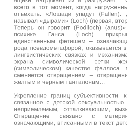
ящики, нагружает их и разгружает… 
всего в тот момент, когда нагружен
отъехать. «Лошади упадут (Fallen).
называл «дырами» (Loch) (первая, вто
Теперь он говорит (Podlloch) (anus
психике Ганса (Loch) прикры
единственным фетишем – означающи
рода псевдометафорой, оказывается 
лингвистических связках и механизм
экрана символической сетки ж
(символическом) качестве фаллоса. 
сменяется отвращением – отвращен
желтым и черным панталонам…
Укрепление границ субъективности, к
связанное с детской сексуальностью
неприемлемым, отталкивающим, выз
Отвращение связано с матери
означающими, вписанными в текст детс