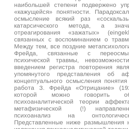
наибольшей степени подвержено уп
«кажущейся» понятности. Парадокса
осмысление всякий раз «соскальзы
катарсического метода, а зна
отреагирования «зажатых» (eingek
связанных с воспоминанием о трав
Между тем, все поздние метапсихолог
Фрейда, связанные с переосмы
психической травмы, невозможност
введением регистра повторения явл
упомянутого представления об а
концептуального осмысления понятия
работа З. Фрейда «Отрицание» (19
которой можно говорить об
психоаналитической теории аффек
метафизической (!) направленн
психоанализ на онтологичес
Представленные ниже размышления 