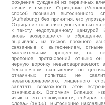
рождения суждений из первичных вле
жизни и смерти. Отрицание (Vernein
способ познания вытесненного, с
(Aufhebung) без принятия, его упразд
Отрицание позволяет доступ к вытес
к тексту недопущенному цензурой. 
вновь возвращается в обращение, 
вырываясь из тисков прежнего изья
связанные с вытеснением, отнын
мыслительным процессом, он ок
препонов, преткновений, отныне он 
черную воронку невыговариваемого в
бесконечном скольжении по цепоч
отчаянных попытках не свали
невыговариваемого, лишенного сло
залатать возможность этой встреч
означающих. Вспомним Бланшо: «за
язык в его совокупности, собирая е
слова» (18:55). Вытеснение накладыв