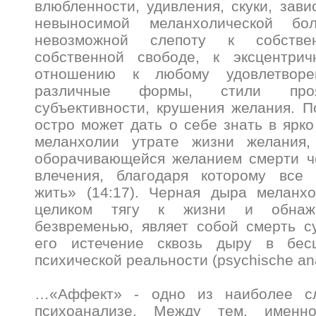
влюбленности, удивления, скуки, зави
невыносимой меланхолической бо
невозможной слепоту к собств
собственной свободе, к эксцентри
отношению к любому удовлетвор
различные формы, стили проя
субъективности, крушения желания. 
остро может дать о себе знать в ярк
меланхолии утрате жизни желания,
оборачивающейся желанием смерти ч
влечения, благодаря которому все
жить» (14:17). Черная дыра меланх
целиком тягу к жизни и обнаж
безвременью, являет собой смерть с
его истечение сквозь дыру в бесц
психической реальности (psychische a
…«Аффект» - одно из наиболее с
психоанализе. Между тем, именн