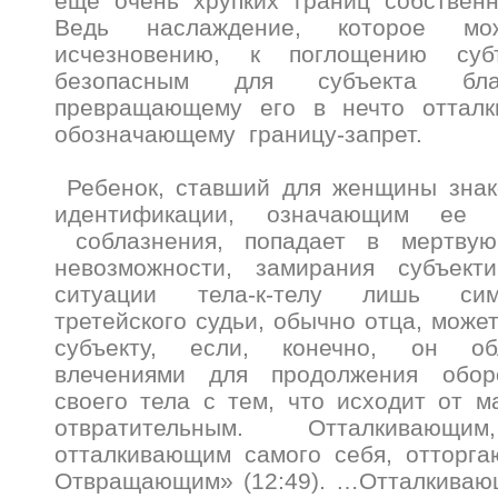
еще очень хрупких границ собствен
Ведь наслаждение, которое мо
исчезновению, к поглощению субъ
безопасным для субъекта благ
превращающему его в нечто отталк
обозначающему границу-запрет.
Ребенок, ставший для женщины знак
идентификации, означающим ее
соблазнения, попадает в мертвую 
невозможности, замирания субъек
ситуации тела-к-телу лишь сим
третейского судьи, обычно отца, може
субъекту, если, конечно, он об
влечениями для продолжения обор
своего тела с тем, что исходит от м
отвратительным. Отталкивающи
отталкивающим самого себя, отторга
Отвращающим» (12:49). …Отталкива