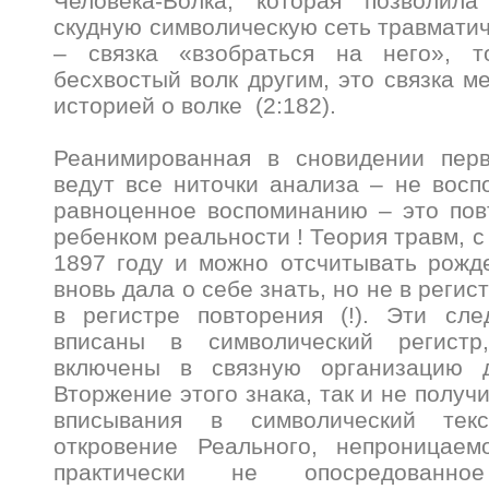
Человека-Волка, которая позволил
скудную символическую сеть травмати
– связка «взобраться на него», т
бесхвостый волк другим, это связка м
историей о волке (2:182).
Реанимированная в сновидении перв
ведут все ниточки анализа – не восп
равноценное воспоминанию – это пов
ребенком реальности ! Теория травм, с 
1897 году и можно отсчитывать рожд
вновь дала о себе знать, но не в регис
в регистре повторения (!). Эти сл
вписаны в символический регист
включены в связную организацию д
Вторжение этого знака, так и не полу
вписывания в символический текс
откровение Реального, непроницаем
практически не опосредованное