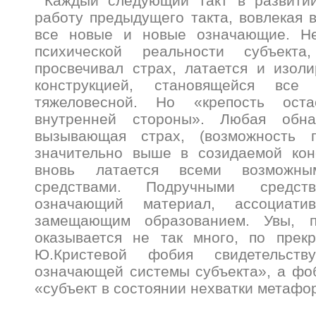
Каждый следующий такт в развитии
работу предыдущего такта, вовлекая 
все новые и новые означающие. Н
психической реальности субъекта
просвечивал страх, латается и изол
конструкцией, становящейся вс
тяжеловесной. Но «крепость ост
внутренней стороны». Любая обн
вызывающая страх, (возможность п
значительно выше в созидаемой конс
вновь латается всеми возможны
средствами. Подручными средств
означающий материал, ассоциати
замещающим образованием. Увы, п
оказывается не так много, по прек
Ю.Кристевой фобия свидетельств
означающей системы субъекта», а фо
«субъект в состоянии нехватки метафор