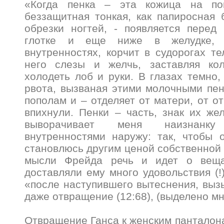
«Когда пенка – эта кожица на пов
беззащитная тонкая, как папиросная б
обрезки ногтей, - появляется перед
глотке и еще ниже в желудке, 
внутренностях, корчит в судорогах те
него слезы и желчь, заставляя ко
холодеть лоб и руки. В глазах темно,
рвота, вызваная этими молочными пен
пополам и – отделяет от матери, от о
впихнули. Пенки – часть, знак их ж
выворачивает меня наизнанку
внутренностями наружу: так, чтобы 
становлюсь другим ценой собственной 
мысли Фрейда речь и идет о веща
доставляли ему много удовольствия (!
«после наступившего вытеснения, выз
даже отвращение (12:68), (выделено мн
Отвращение Ганса к женским панталон