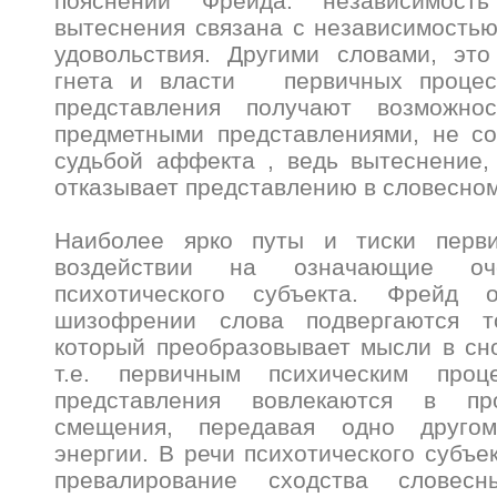
пояснении Фрейда: независимост
вытеснения связана с независимостью
удовольствия. Другими словами, это
гнета и власти первичных проце
представления получают возможно
предметными представлениями, не со
судьбой аффекта , ведь вытеснение,
отказывает представлению в словесно
Наиболее ярко путы и тиски перви
воздействии на означающие о
психотического субъекта. Фрейд 
шизофрении слова подвергаются т
который преобразовывает мысли в сн
т.е. первичным психическим проц
представления вовлекаются в пр
смещения, передавая одно друго
энергии. В речи психотического субъе
превалирование сходства словесн