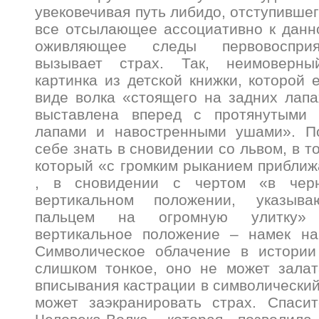
увековечивая путь либидо, отступивше
все отсылающее ассоциативно к данн
оживляющее следы первовосприя
вызывает страх. Так, неимоверн
картинка из детской книжки, которой 
виде волка «стоящего на задних лапа
выставлена вперед с протянутыми 
лапами и навостренными ушами». П
себе знать в сновидении со львом, в то
который «с громким рыканием приближа
, в сновидении с чертом «в чер
вертикальном положении, указыв
пальцем на огромную улитку» 
вертикальное положение – намек на
Символическое облачение в истории
слишком тонкое, оно не может залат
вписывания кастрации в символический
может заэкранировать страх. Спасит