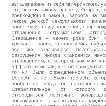
выталкивание из себя материнского, у
отцовскому закону, запрету. Отвращен
привхождения закона, запрета на ма
тексте детской сексуальности появл
приносящие неудовольствие, сопрово
отвращения, стремлением отгор
Отвращение – своего рода бунт п
хрупких границ становящейся субъек
все же оказываюся поколеблен
разрушения иногда становится явно
отвращением, в котором, как мне ка
аффекты и мысли, уже не приходится г
то ни было определенном объекте
(Abject) – не объект (object), ко
воображаю, когда он противопостав
Отвратительное, от которого с
отгородиться, постоянно возвраща
воспоминание о запретном наслажден