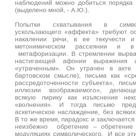
наблюдений можно добиться порядка и
(выделено мной, - А.Ю.).
Попытки схватывания в симво
ускользающего «аффекта» требуют ос
накалении речи, в ее текучести 
метонимическом рассеянии и 
метафоризации. В стремлении вырва
настигающей афонии выражения а
«утраченным». Он утрачен в акте 
бартовском смысле), письма как «ср
рассредоточенности субъекта», пись
иллюзии воображаемого», делающ
всякую лирику как изъяснение нек
«волнения». И тогда письмо пред
аскетическое наслаждение, без всяких
В то же время, парадокс и заключается 
неизбежно обретение – обретение 
модуляциях символического. И все эт