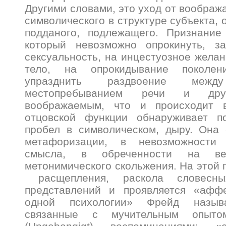
Другими словами, это уход от воображ
символического в структуре субъекта, 
подданого, подлежащего. Признание 
который невозможно опрокинуть, з
сексуальность, на инцестуозное желан
тело, на опрокидывание поколен
упразднить раздвоение меж
местопребыванием речи и друг
воображаемым, что и происходит в
отцовской функции обнаруживает по
пробел в символическом, дыру. Она 
метафоризации, в невозможности
смысла, в обреченности на ве
метонимического скольжения. На этой 
расщепления, раскола словесн
представлений и проявляется «афф
одной психологии» Фрейд называ
связанные с мучительным опыто