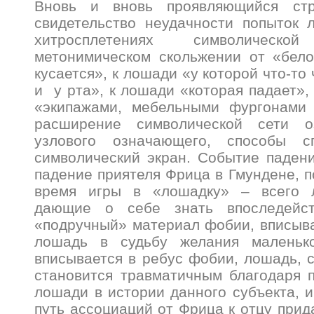
Вновь и вновь проявляющийся стр
свидетельство неудачности попыток 
хитросплетениях символичес
метонимическом скольжении от «бело
кусается», к лошади «у которой что-то
и у рта», к лошади «которая падает»,
«экипажами, мебельными фургонами
расширение символической сети о
узлового означающего, способы с
символический экран. Событие паден
падение приятеля Фрица в Гмундене, п
время игры в «лошадку» – всего л
дающие о себе знать впоследейст
«подручный» материал фобии, вписы
лошадь в судьбу желания маленько
вписывается в ребус фобии, лошадь, 
становится травматичным благодаря 
лошади в истории данного субъекта, и
путь ассоциаций от Фрица к отцу прид