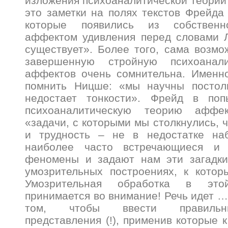
изложения психоаналитической теории 
это заметки на полях текстов Фрейда 
которые появились из собственн
аффектом удивления перед словами 
существует». Более того, сама возмо
завершенную стройную психоанал
аффектов очень сомнительна. Именно
помнить Ницше: «мы научны постоль
недостает тонкости». Фрейд в поп
психоаналитическую теорию аффе
«задачи, с которыми мы столкнулись, 
и трудность – не в недостатке на
наиболее часто встречающиеся и
феномены и задают нам эти загадки
умозрительных построениях, к котор
Умозрительная обработка в эт
принимается во внимание! Речь идет … 
том, чтобы ввести правильн
представления (!), применив которые 