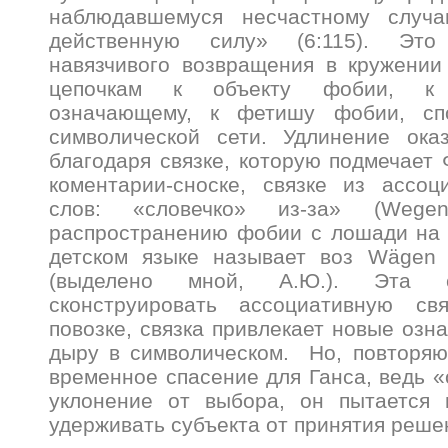
наблюдавшемуся несчастному случ
действенную силу» (6:115). Это
навязчивого возвращения в кружении
цепочкам к объекту фобии, к 
означающему, к фетишу фобии, сп
символической сети. Удлинение ока
благодаря связке, которую подмечает
коментарии-сноске, связке из ассоц
слов: «словечко» из-за» (Wege
распространению фобии с лошади на 
детском языке называет воз Wägen в
(выделено мной, А.Ю.). Эта с
сконструировать ассоциативную с
повозке, связка привлекает новые оз
дыру в символическом. Но, повторяю
временное спасение для Ганса, ведь «
уклонение от выбора, он пытается
удерживать субъекта от принятия реше