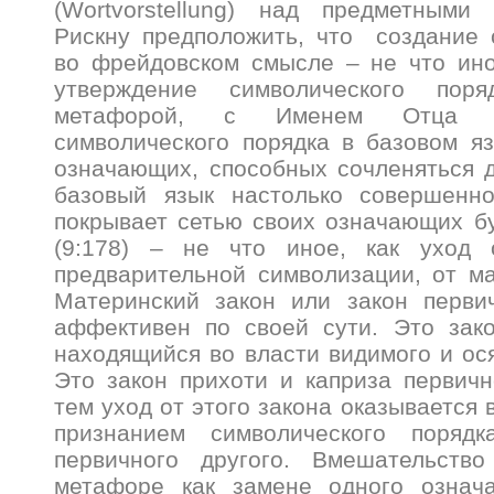
(Wortvorstellung) над предметными 
Рискну предположить, что создание 
во фрейдовском смысле – не что ино
утверждение символического пор
метафорой, с Именем Отца (!
символического порядка в базовом я
означающих, способных сочленяться д
базовый язык настолько совершенно
покрывает сетью своих означающих б
(9:178) – не что иное, как уход 
предварительной символизации, от ма
Материнский закон или закон перви
аффективен по своей сути. Это зако
находящийся во власти видимого и ос
Это закон прихоти и каприза первичн
тем уход от этого закона оказывается
признанием символического поряд
первичного другого. Вмешательств
метафоре как замене одного означ