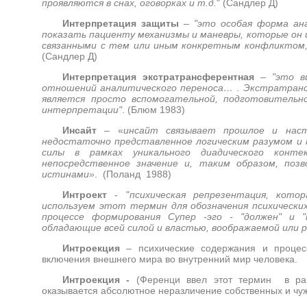
проявляются в снах, оговорках и т.д.
" (Сандлер Д)
Интерпретация защиты
–
"это особая форма ан
показать пациенту механизмы и маневры, которые он 
связанными с тем или иным конкретным конфликтом,
(Сандлер Д)
Интерпретация экстратрансферентная
–
"это в
отношений аналитического переноса… . Экстратранс
является просто вспомогательной, подготовитель
интерпретации"
. (Блюм 1983)
Инсайт
– «
инсайт связывает прошлое и наст
недостаточно представленное логическим разумом и 
силы в рамках уникального диадического кон
непосредственное значение и, таким образом, по
истинами»
. (Поланд 1988)
Интроект
- "
психическая репрезентация, кото
используем этот термин для обозначения психически
процессе формирования Супер -эго - "должен" и 
обладающие всей силой и властью, воображаемой или 
Интроекция
– психические содержания и процес
включения внешнего мира во внутренний мир человека.
Интроекция -
(Ференци ввел этот термин в раб
оказывается абсолютное неразличение собственных и чу