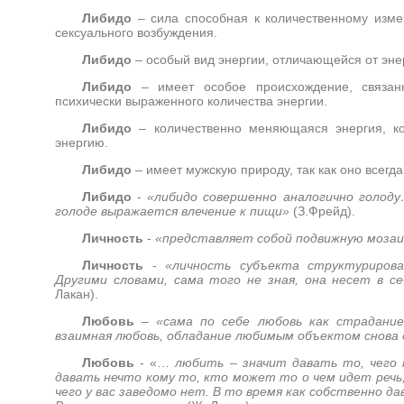
Либидо
– сила способная к количественному изм
сексуального возбуждения.
Либидо
– особый вид энергии, отличающейся от эне
Либидо
– имеет особое происхождение, связан
психически выраженного количества энергии.
Либидо
– количественно меняющаяся энергия, к
энергию.
Либидо
– имеет мужскую природу, так как оно всегд
Либидо
-
«либидо совершенно аналогично голоду
голоде выражается влечение к пищи»
(З.Фрейд)
.
Личность
-
«представляет собой подвижную мозаи
Личность
-
«личность субъекта структуриров
Другими словами, сама того не зная, она несет в 
Лакан).
Любовь
–
«сама по себе любовь как страдание
взаимная любовь, обладание любимым объектом снова
Любовь
- «…
любить – значит давать то, чего
давать нечто кому то, кто может то о чем идет речь,
чего у вас заведомо нет. В то время как собственно да