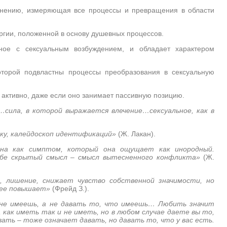
енению, измеряющая все процессы и превращения в области
ргии, положенной в основу душевных процессов.
ное с сексуальным возбуждением, и обладает характером
оторой подвластны процессы преобразования в сексуальную
а активно, даже если оно занимает пассивную позицию.
…сила, в которой выражается влечение…сексуальное, как в
ку, калейдоскоп идентификаций»
(Ж. Лакан).
ана как симптом, который она ощущает как инородный.
себе скрытый смысл – смысл вытесненного конфликта»
(Ж.
, лишение, снижает чувство собственной значимости, но
 ее повышает»
(Фрейд З.).
 не имеешь, а не давать то, что имеешь… Любить значит
 как иметь так и не иметь, но в любом случае даете вы то,
вать – тоже означает давать, но давать то, что у вас есть.