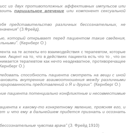
мисс из двух противоположных аффективных импульсов или
разить
парциальное влечение
или компонент сексуальной
бя представительство различных бессознательных, не
значения"
(З.Фрейд).
ью, который открывает перед пациентом такие сведения,
ельными"
. (Кернберг О.)
нта на те аспекты его взаимодействия с терапевтом, которые
. Акцент на то, что в действиях пациента есть что то , что он
инимается терапевтом как нечто неадекватное, противоречащее
Кернберг О.)
ледовать способность пациента смотреть на вещи с иной
становить внутренние взаимоотношения между различными
грированность представлений о Я и других".
(Кернберг О.)
нание пациента потенциально конфликтные и несовместимые
ациента к какому-то конкретному явлению, проясняя его, и
ает и что ему в дальнейшем придется признать и осознать
бессознательные чувства врача"
(З. Фрейд 1910)