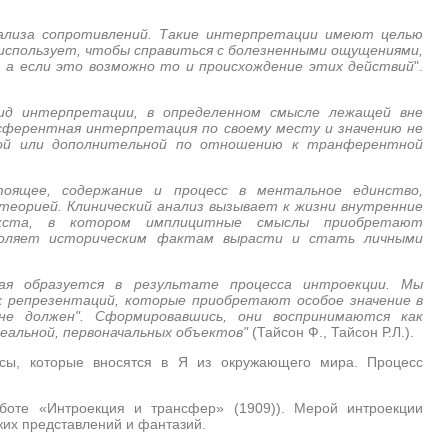
ализа сопротивлений. Такие интерпретации имеют целью
использует, чтобы справиться с болезненными ощущениями,
 а если это возможно то и происхождение этих действий
".
ид интерпретации, в определенном смысле лежащей вне
ферентная интерпретация по своему месту и значению не
ной или дополнительной по отношению к транферентной
оящее, содержание и процесс в ментальное единство,
теорией. Клинический анализ вызывает к жизни внутренние
текста, в котором имплицитные смыслы приобретают
зволяет историческим фактам вырасти и стать личными
рая образуется в результате процесса интроекции. Мы
х репрезентаций, которые приобретают особое значение в
"не должен". Сформировавшись, они воспринимаются как
реальной, первоначальных объектов"
(Тайсон Ф., Тайсон Р.Л.).
сы, которые вносятся в Я из окружающего мира. Процесс
оте «Интроекция и трансфер» (1909)). Мерой интроекции
жих представлений и фантазий.