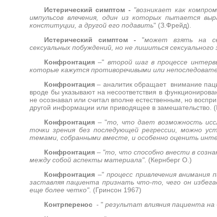
Истерический симптом -
"возникает как компро
импульсов влечения, один из которых пытается вы
конституции, а другой его подавить
" (З.Фрейд).
Истерический симптом -
"
может взять на се
сексуальных побуждений, но не лишиться сексуального 
Конфронтация
–"
второй шаг в процессе интерв
которые кажутся противоречивыми или непоследоват
Конфронтация
– аналитик обращает внимание пацие
вроде бы указывают на несоответствия в функционировании
не осознавал или считал вполне естественным, но воспр
другой информации или приводящее в замешательство. (
Конфронтация
– "
то, что дает возможность исс
точки зрения без последующей регрессии, можно у
темами, собранными вместе, и особенно оценить инте
Конфронтация
–
"то, что способно внести в соз
между собой аспекты материала"
. (Кернберг О.)
Конфронтация
–"
процесс привлечения внимания п
заставляя пациента признать что-то, чего он избег
еще более четко"
. (Гринсон 1967)
Контрперенос
- "
результат влияния пациента на 