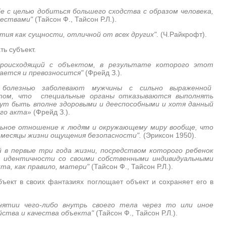
е с целью добиться большего сходства с образом человека,
чествами"
(Тайсон Ф., Тайсон Р.Л.).
тия как сущности, отличной от всех других"
. (Ч.Райкрофт).
ть субъект.
происходящий с объектом, в результате которого этот
вается и превозносится"
(Фрейд З.).
 болезнью заболевают мужчины с сильно выраженной
 том, что специальные органы отказываются выполнять
гут быть вполне здоровыми и дееспособными и хотя данный
го акта
»
(Фрейд З.).
ьное отношение к людям и окружающему миру вообще, что
 месяцы жизни ощущения безопасности".
(Эриксон 1950).
й в первые три года жизни, посредством которого ребенок
 идентичности со своими собственными индивидуальными
та, как правило, матери"
(Тайсон Ф., Тайсон Р.Л.).
убъект в своих фантазиях поглощает объект и сохраняет его в
ятии чего-либо внутрь своего тела через то или иное
ойства и качества объекта"
(Тайсон Ф., Тайсон Р.Л.).