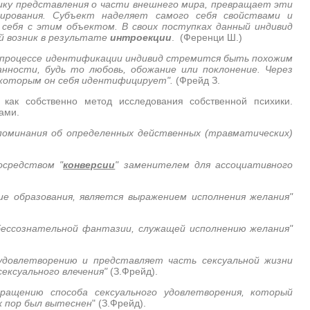
ику представления о части внешнего мира, превращает эти
ирования. Субъект наделяет самого себя свойствами и
себя с этим объектом. В своих поступках данный индивид
й возник в результате
интроекции
. (Ференци Ш.)
 в процессе идентификации индивид стремится быть похожим
нности, будь то любовь, обожание или поклонение. Через
 которым он себя идентифицирует".
(Фрейд З.
ак собственно метод исследования собственной психики.
ами.
поминания об определенных действенных (травматических)
осредством "
конверсии
" заменителем для ассоциативного
кие образования, является выражением исполнения желания"
бессознательной фантазии, служащей исполнению желания"
удовлетворению и представляет часть сексуальной жизни
сексуального влечения"
(З.Фрейд).
ращению способа сексуального удовлетворения, который
х пор был вытеснен
" (З.Фрейд).