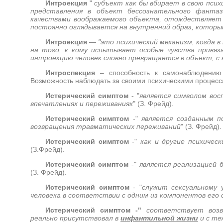
Интроекция
"
субъект как бы вбирает в свою псих
представления в объект бессознательного фантаз
качествами воображаемого объекта, отождествляет 
постоянно оглядывается на внутренний образ, которы
И
нтроекция
—
"это психический механизм, когда
на того, к кому испытывает особые чувства привяза
интроекцию человек словно превращается в объект, с
Интроспекция
– способность к самонаблюдению к
Возможность наблюдать за своими психическими процесс
Истерический симптом
- "
является символом вос
впечатлениях и переживаниях
" (З. Фрейд).
Истерический симптом
-"
является созданным п
возвращения травматических переживаний
" (З. Фрейд).
Истерический симптом
-"
как и другие психичес
(З.Фрейд).
Истерический симптом
-"
является реализацией 
(З. Фрейд).
Истерический симптом
- "
служит сексуальному 
человека в соответствии с одним из компонентов его 
Истерический симптом -"
соответствует возв
реально присутствовал в
инфантильной жизни
и с те