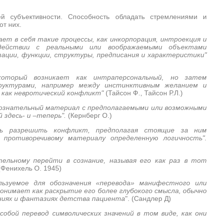
 субъективности. Способность обладать стремлениями и
от них.
ет в себя такие процессы, как инкорпорация, интроекция и
одействии с реальными или воображаемыми объектами
ации, функции, структуры, предписания и характеристики"
который возникает как интраперсональный, но затем
руктурами, например между инстинктивным желанием и
я как невротический конфликт"
(Тайсон Ф., Тайсон Р.Л.)
сознательный материал с предполагаемыми или возможными
здесь- и –теперь".
(Кернберг О.)
ь разрешить конфликт, предполагая стоящие за ним
противоречивому материалу определенную логичность".
тельному перейти в сознание, называя его как раз в тот
 (Фенихель О. 1945)
льзуемое для обозначения «перевода» манифестного или
онимает как раскрытие его более глубокого смысла, обычно
аниях и фантазиях детства пациента
". (Сандлер Д)
собой перевод символических значений в том виде, как они