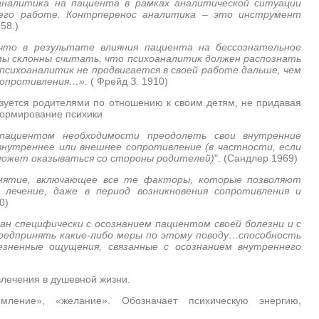
аналитика на пациента в рамках аналитической ситуации
его работе. Контрперенос аналитика – это инструмент
58.)
что в результате влияния пациента на бессознательное
мы склонны считать, что психоаналитик должен распознать
психоаналитик не продвигается в своей работе дальше, чем
 сопротивления…»
. ( Фрейд З. 1910)
ьзуется родителями по отношению к своим детям, не придавая
формирование психики
 пациентом необходимости преодолеть свои внутренние
внутреннее или внешнее сопротивление (в частности, если
 может оказываться со стороны родителей)
". (Сандлер 1969)
онятие, включающее все те факторы, которые позволяют
ечение, даже в период возникновения сопротивления и
0)
зан специфически с осознанием пациентом своей болезни и с
редпринять какие-либо меры по этому поводу…способность
зненные ощущения, связанные с осознанием внутреннего
лечения в душевной жизни.
ление», «желание». Обозначает психическую энергию,