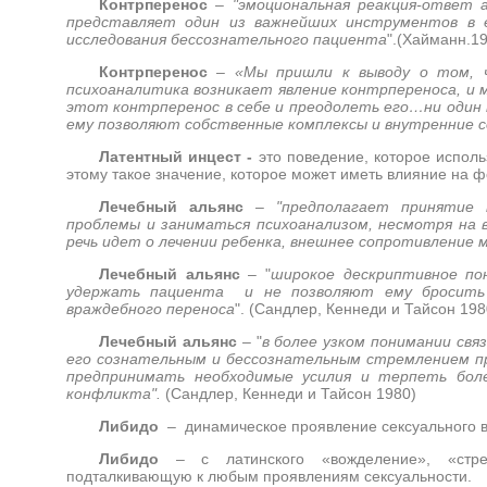
Контрперенос
–
"эмоциональная реакция-ответ 
представляет один из важнейших инструментов в 
исследования бессознательного пациента
".(Хайманн.19
Контрперенос
–
«Мы пришли к выводу о том, 
психоаналитика возникает явление контрпереноса, и 
этот контрперенос в себе и преодолеть его…ни один 
ему позволяют собственные комплексы и внутренние
Латентный инцест -
это поведение, которое испол
этому такое значение, которое может иметь влияние на 
Лечебный альянс
–
"предполагает принятие
проблемы и заниматься психоанализом, несмотря на 
речь идет о лечении ребенка, внешнее сопротивление
Лечебный альянс
– "
широкое дескриптивное п
удержать пациента и не позволяют ему бросить л
враждебного переноса
". (Сандлер, Кеннеди и Тайсон 198
Лечебный альянс
– "
в более узком понимании свя
его сознательным и бессознательным стремлением п
предпринимать необходимые усилия и терпеть боле
конфликта".
(Сандлер, Кеннеди и Тайсон 1980)
Либидо
– динамическое проявление сексуального в
Либидо
– с латинского «вожделение», «стрем
подталкивающую к любым проявлениям сексуальности.