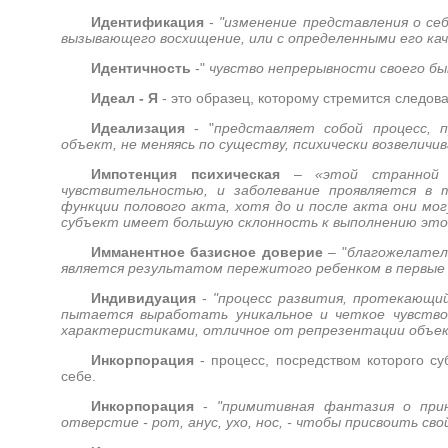
Идентификация
-
"изменение представления о себ
вызывающего восхищение, или с определенными его ка
Идентичность
-"
чувство непрерывности своего бы
Идеал - Я
- это образец, которому стремится следова
Идеализация
- "
представляет собой процесс, 
объект, не меняясь по существу, психически возвеличи
Импотенция психическая
–
«этой странной
чувствительностью, и заболевание проявляется в
функции полового акта, хотя до и после акта они мо
субъект имеет большую склонность к выполнению это
Имманентное базисное доверие
– "
благожелател
является результатом пережитого ребенком в первые
Индивидуация
-
"процесс развития, протекающи
пытается выработать уникальное и четкое чувство
характеристиками, отличное от репрезентации объек
Инкорпорация
- процесс, посредством которого с
себе.
Инкорпорация
-
"примитивная фантазия о прин
отверстие - рот, анус, ухо, нос, - чтобы присвоить св