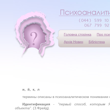
Головна сторінка
Про пси
Архів Новин
Бібліотека
и, й, к, л
термины описаны в психоаналитическом понимании 
Идентификация
-
"первый способ, которым 
объекта"
.
(З.Фрейд).