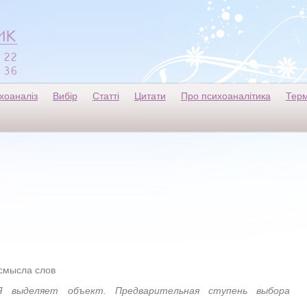
хоаналіз
Вибір
Статті
Цитати
Про психоаналітика
Терм
смысла слов
Я выделяет объект. Предварительная ступень выбора