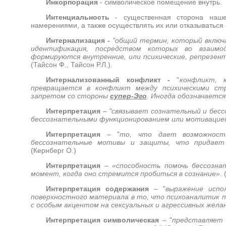
Инкорпорация
- символическое помещение внутрь.
Интенциальность
- существенная сторона нашей
намерениями, а также осуществлять их или отказываться 
Интернализация -
"общий термин, который включа
идентификация, посредством которых во взаим
формируются внутренние, или психические, репрезент
(Тайсон Ф., Тайсон Р.Л.).
Интернализованный конфликт -
"
конфликт, 
превращается в конфликт между психическими ст
запретом со стороны
супер-Эго
. Иногда обозначаетс
Интерпретация
–
"связывает сознательный и бес
бессознательными функционированием или мотивацией 
Интерпретация
– "
то, что дает возможност
бессознательные мотивы и защиты, что придает 
(Кернберг О.)
Интерпретация
–
«способность помочь бессозна
момент, когда оно стремится пробиться в сознание»
.
Интерпретация содержания
– "
выражение испо
поверхностного материала в то, что психоаналитик п
с особым акцентом на сексуальных и агрессивных жел
Интерпретация символическая
– "
представляет 