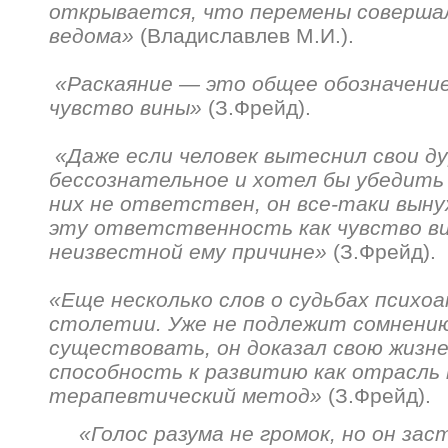
открывается, что перемены совершал
ведома»
(Владиславлев М.И.).
«Раскаяние — это общее обозначение
чувство вины»
(З.Фрейд).
«Даже если человек вытеснил свои д
бессознательное и хотел бы убедить 
них не ответствен, он все-таки вын
эту ответственность как чувство в
неизвестной ему причине»
(З.Фрейд).
«Еще несколько слов о судьбах психо
столетии. Уже не подлежит сомнению
существовать, он доказал свою жизн
способность к развитию как отрасль н
терапевтический метод»
(З.Фрейд).
«Голос разума не громок, но он за