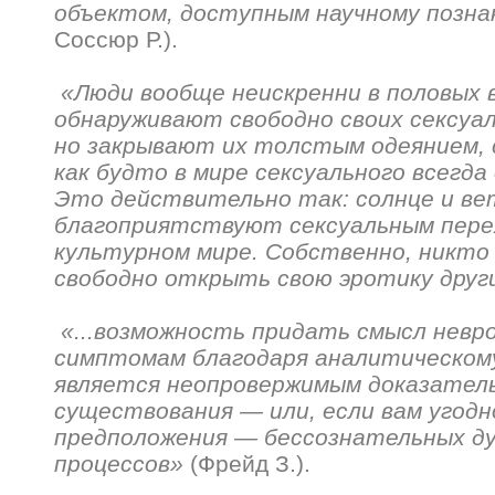
объектом, доступным научному позн
Соссюр Р.).
«Люди вообще неискренни в половых в
обнаруживают свободно своих сексуа
но закрывают их толстым одеянием, 
как будто в мире сексуального всегда
Это действительно так: солнце и ве
благоприятствуют сексуальным пере
культурном мире. Собственно, никто 
свободно открыть свою эротику друг
«...возможность придать смысл невр
симптомам благодаря аналитическом
является неопровержимым доказател
существования — или, если вам угодн
предположения — бессознательных д
процессов»
(Фрейд З.).