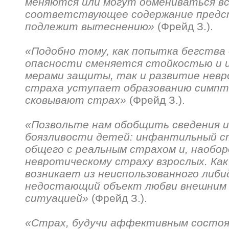
меняются или могут обмениваться в
соответствующее содержание предс
подлежит вытеснению»
(Фрейд З.).
«Подобно тому, как попытка бегства
опасности сменяется стойкостью и 
мерами защиты, так и развитие невр
страха уступает образованию симпт
сковывают страх»
(Фрейд З.).
«Позвольте нам обобщить сведения и
боязливости детей: инфантильный с
общего с реальным страхом и, наоборо
невротическому страху взрослых. Как 
возникает из неиспользованного либ
недостающий объект любви внешним
ситуацией»
(Фрейд З.).
«Страх, будучи аффективным состоя