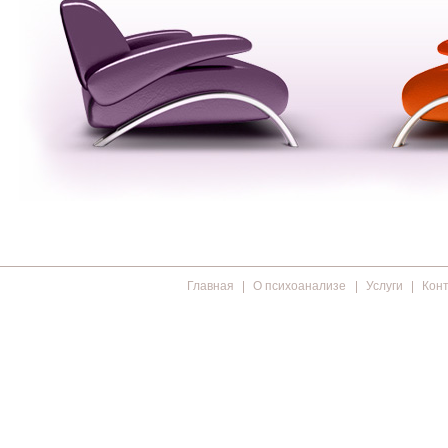
Главная
О психоанализе
Услуги
Кон