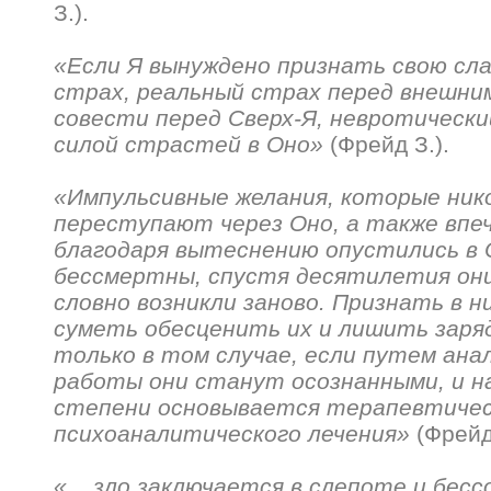
З.).
«Если Я вынуждено признать свою сл
страх, реальный страх перед внешни
совести перед Сверх-Я, невротически
силой страстей в Оно»
(Фрейд З.).
«Импульсивные желания, которые ник
переступают через Оно, а также впе
благодаря вытеснению опустились в 
бессмертны, спустя десятилетия они
словно возникли заново. Признать в н
суметь обесценить их и лишить заря
только в том случае, если путем ан
работы они станут осознанными, и н
степени основывается терапевтичес
психоаналитического лечения»
(Фрейд 
«... зло заключается в слепоте и бес