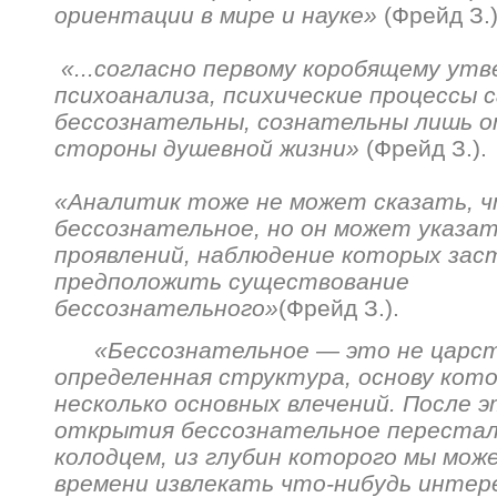
ориентации в мире и науке»
(Фрейд З.)
«...согласно первому коробящему ут
психоанализа, психические процессы с
бессознательны, сознательны лишь 
стороны душевной жизни»
(Фрейд З.).
«Аналитик тоже не может сказать, 
бессознательное, но он может указа
проявлений, наблюдение которых зас
предположить существование
бессознательного»
(Фрейд З.).
«Бессознательное — это не царств
определенная структура, основу кот
несколько основных влечений. После 
открытия бессознательное переста
колодцем, из глубин которого мы мож
времени извлекать что-нибудь интер