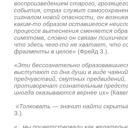
воспроизведением старого, грозящег
события, страх служит самосохранен
сигналом новой опасности, он возника
каким-то образом оставшегося неиспо
процессе вытеснения сменяется обр
симптома, словно он связан психичес
что здесь чего-то не хватает, что 
фрагменты в целое»
(Фрейд З.).
«Эти бессознательно образовавшиес
выступают со дна души в виде чаяний
предчувствий, смутных предвидений,
противоречат сознательным предста
иногда оказываются вернее их»
(Кавел
«Толковать — значит найти скрыты
З.).
«...мы приветствовали как желатель