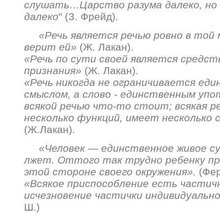
слушать…Царство разума далеко, но 
далеко
" (З. Фрейд).
«Речь является речью ровно в той 
верит ей»
(Ж. Лакан).
«Речь по сути своей является средст
признания»
(Ж. Лакан).
«Речь никогда не ограничивается ед
смыслом, а слово - единственным упо
всякой речью что-то стоит; всякая р
несколько функций, имеет несколько 
(Ж.Лакан).
«Человек — единственное живое с
лжет. Оттого так трудно ребенку пр
этой стороне своего окружения».
(Фер
«Всякое приспособление есть частич
исчезновение частички индивидуальн
Ш.)