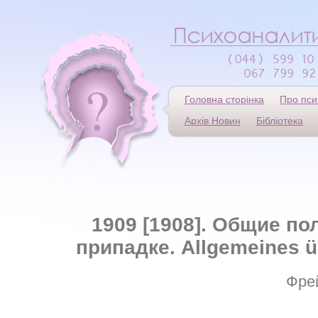
Головна сторінка
Про пси
Архів Новин
Бібліотека
1909 [1908]. Общие п
припадке. Allgemeines üb
Фре