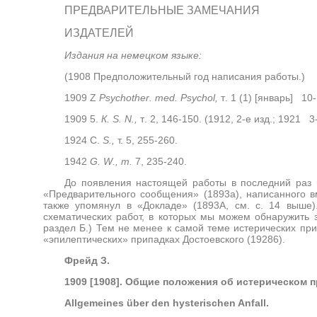
ПРЕДВАРИТЕЛЬНЫЕ ЗАМЕЧАНИЯ
ИЗДАТЕЛЕЙ
Издания на немецком языке:
(1908 Предположительный год написания работы.)
1909
Z
Psychother
.
med
.
Psychol,
т
. 1 (1) [
январь
] 10-
1909 5.
К
. S. N.,
т
. 2, 146-150.
(1912, 2-е изд.; 1921 3-
1924 С.
S
.,
т. 5, 255-260.
1942
G
.
W
., т.
7, 235-240.
До появления настоящей работы в последний раз 
«Предварительного сообщения» (1893а), написанного 
также упомянул в «Докладе» (1893А, см. с. 14 выше).
схематических работ, в которых мы можем обнаружить за
раздел Б.) Тем не менее к самой теме истерических при
«эпилептических» припадках Достоевского (19286).
Фрейд З.
1909 [1908]. Общие положения об истерическом п
Allgemeines über den hysterischen Anfall.