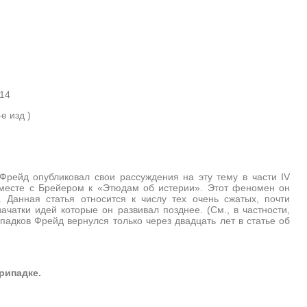
14
е изд )
Фрейд опубликовал свои рассуждения на эту тему в части
IV
вместе с Брейером к «Этюдам об истерии». Этот феномен он
 Данная статья относится к числу тех очень сжатых, почти
чатки идей которые он развивал позднее. (См., в частности,
падков Фрейд вернулся только через двадцать лет в статье об
рипадке.