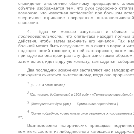
сновидения аналогично обычному превращению элеме
объятие изображается тем, что руки судорожно оттягив
возможно, что известная
arcdecercle
*
при большом истер
энергичное отрицание посредством антагонистическ
сношения.
4. Едва ли меньше запутывает и сбивает с
последовательности,
что опять-таки находит полный 
действия, чтобы затем закончить его началом. Так, н
больной может быть следующее: она сидит в парке и читае
подходит некий господин, с ней заговаривает, затем о
припадке же она проиграет эту фантазию таким образом, ч
затем встает, идет в другую комнату, там садится, собир
Два последних искажения заставляют нас заподозрит
приходится считаться вытесненному, когда оно прорывает
1
[С. 195 в этом томе.]
2
[Ср. пассаж, добавленный в 1909 году к «Толкованию сновидений» 
3
|Истерическая дуга (фр.). — Примечание переводчика.]
4
[Более подробное, но несколько иное изложение этого примера в 
же).|
Возникновение истерических припадков подчиня
комплекс состоит из либидинозного катексиса и содержа