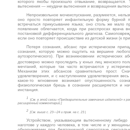
которого якобы произошло отвыкание, возвращается.
вытеснения — неудачи вытеснения и возвращения вытесн
Непроизвольное мочеиспускание, разумеется, нельз
оно просто повторяет инфантильную форму бурной п
встречаться прикусывание языка; оно столь же мало пр
появление облегчается, когда при расспросах врача 
постановкой дифференциального диагноза. Самоповрежд
если оно повторяет происшествие из детской жизни (к при
Потеря сознания, абсанс при истерическом припа
сознания, которую можно ощутить на вершине любого 
аутоэротического). При возникновении истерических а
достоверно можно проследить у юных лиц женского пол
мечтаний, которые так часто встречаются у истериче
Механизм этих абсансов сравнительно прост. Сн
удовлетворения, и с наступлением удовлетворения весь 
какое-то мгновение возникает опустошенность соз
физиологическая брешь в сознании расширяется и на
инстанция.
1
|См. в этой связи «Предварительные замечания издателей» к ра
расширенный комментарий.]
2
[См. выше с. 23—24 и прим. на с. 23.|
Устройством, указывающим вытесненному либидо 
наготове у каждого человека, в том числе и у женщин
обнаруживаем при безграничной самоотдаче сексуальн