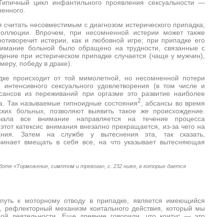
 Типичный цикл инфантильного проявления сексуальности —
енного.
я считать несовместимым с диагнозом истерического припадка;
оллюции. Впрочем, при несомненной истерии может также
отиворечит истерии, как и любовной игре; при припадке его
внимание больной было обращено на трудности, связанные с
ение при истерическом припадке случается (чаще у мужчин),
меру, победу в драке).
дке происходит от той мимолетной, но несомненной потери
интенсивного сексуального удовлетворения (в том числе и
бсансов из переживаний при оргазме это развитие наиболее
2
а. Так называемые гипноидные состояния
, абсансы во время
ских больных, позволяют выявить такое же происхождение.
ачала все внимание направляется на течение процесса
этот катексис внимания внезапно прекращается, из-за чего на
нания. Затем на службе у вытеснения эта, так сказать,
чинает вмещать в себя все, на что указывает вытесняющая
боте «Торможение, симптом и тревога», с. 232 ниже, в которых дается
путь к моторному отводу в припадке, является имеющийся
ы, рефлекторный механизм коитального действия, который мы
ой деятельности. Еще древние говорили, что коитус — это