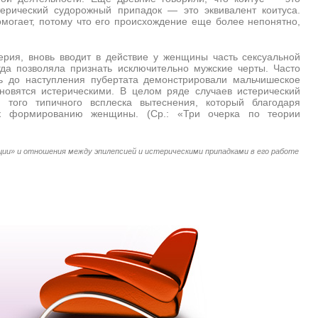
ерический судорожный припадок — это эквивалент коитуса.
могает, потому что его происхождение еще более непонятно,
ерия, вновь вводит в действие у женщины часть сексуальной
гда позволяла признать исключительно мужские черты. Часто
ь до наступления пубертата демонстрировали мальчишеское
ановятся истерическими. В целом ряде случаев истерический
 того типичного всплеска вытеснения, который благодаря
 к формированию женщины. (Ср.: «Три очерка по теории
ции» и отношения между эпилепсией и истерическими припадками в его работе