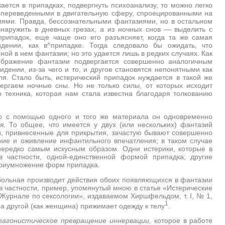
ается в припадках, подвергнуть психоанализу, то можно легко
к переведенными в двигательную сферу, спроецированными на
ями. Правда, бессознательными фантазиями, но в остальном
наружить в дневных грезах, а из ночных снов — выделить с
рипадок, еще чаще оно его разъясняет, когда та же самая
дении, как в^припадке. Тогда следовало бы ожидать, что
ой в нем фантазии; но это удается лишь в редких случаях. Как
ображение фантазии подвергается совершенно аналогичным
дении, из-за чего и то, и другое становятся непонятными как
ля. Стало быть, истерический припадок нуждается в такой же
ергаем ночные сны. Но не только силы, от которых исходит
о техника, которая нам стала известна благодаря толкованию
что с помощью одного и того же материала он одновременно
ия.
То общее, что имеется у двух (или нескольких) фантазий
ии, привнесенные для прикрытия, зачастую бывают совершенно
ние и оживление инфантильного впечатления; в таком случае
ередко самым искусным образом. Одни истерики, которые в
 частности, одной-единственной формой припадка; другие
приумножение форм припадка.
о больная производит действия обоих появляющихся в фантазии
 в частности, пример, упомянутый мною в статье «Истерические
 «Журнале по сексологии», издаваемом Хиршфельдом, т.
I
, № 1,
1
 а другой (как женщина) прижимает одежду к телу
.
тагонистическое превращение иннервации,
которое в работе