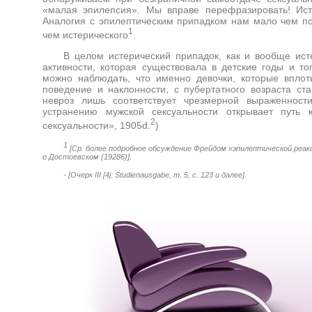
«малая эпилепсия». Мы вправе перефразировать! Ист
Аналогия с эпилептическим припадком нам мало чем по
1
чем истерического
.
В целом истерический припадок, как и вообще ист
активности, которая существовала в детские годы и то
можно наблюдать, что именно девочки, которые вплот
поведение и наклонности, с пубертатного возраста ст
невроз лишь соответствует чрезмерной выраженности
устранению мужской сексуальности открывает путь
2
сексуальности», 1905
d
.
)
1
[Ср. более подробное обсуждение Фрейдом «эпилептической реак
о Достоевском (19286)].
- [Очерк
III
[4
j
:
Studienausgabe
, т. 5, с. 123 и далее].