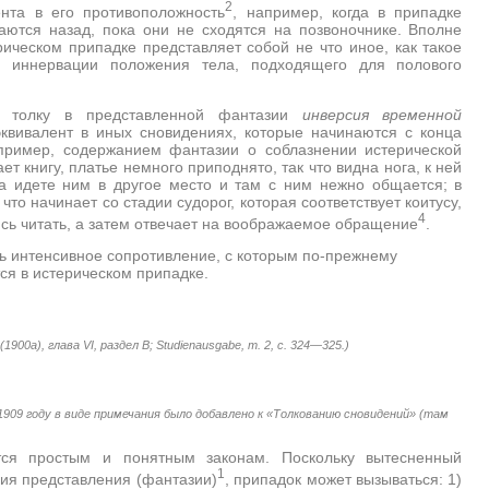
2
нта в его противоположность
, например, когда в припадке
аются назад, пока они не сходятся на позвоночнике. Вполне
ическом припадке представляет собой не что иное, как такое
ой иннервации положения тела, подходящего для полового
 толку в представленной фантазии
инверсия временной
эквивалент в иных сновидениях, которые начинаются с конца
апример, содержанием фантазии о соблазнении истерической
т книгу, платье немного приподнято, так что видна нога, к ней
на идете ним в другое место и там с ним нежно общается; в
то начинает со стадии судорог, которая соответствует коитусу,
4
аясь читать, а затем отвечает на воображаемое обращение
.
ь интенсивное сопротивление, с которым по-прежнему
ся в истерическом припадке.
(1900а), глава
VI
, раздел В;
Studienausgabe
, т. 2, с. 324—325.)
1909 году в виде примечания было добавлено к «Толкованию сновидений» (там
ется простым и понятным законам. Поскольку вытесненный
1
ния представления (фантазии)
, припадок может вызываться: 1)