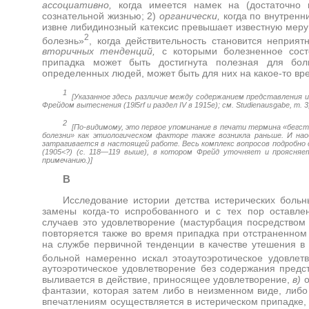
ассоциативно,
когда имеется намек на (достаточно 
сознательной жизнью; 2)
органически,
когда по внутрен
извне либидинозный катексис превышает известную меру
2
болезнь»
, когда действительность становится неприя
вторичных тенденций,
с которыми болезненное сост
припадка может быть достигнута полезная для бол
определенных людей, может быть для них на какое-то вр
1
[Указанное здесь различие между содержанием представления и
Фрейдом вытеснения (19
l
5
rf
и раздел
IV
в 1915е); см.
Studienausgabe
, т. 
2
[По-видимому, это первое упоминание в печати термина «бегств
болезни» как этиологическом факторе также возникла раньше. И на
затрагивается в настоящей работе. Весь комплекс вопросов подробно 
(1905<?) (с. 118—119 выше), в котором Фрейд уточняет и проясняе
примечанию.)]
В
Исследование истории детства истерических больн
замены когда-то испробованного и с тех пор оставл
случаев это удовлетворение (мастурбация посредством 
повторяется также во время припадка при отстраненном
на службе первичной тенденции в качестве утешения в 
больной намеренно искал этоаутоэротическое удовлет
аутоэротическое удовлетворение без содержания предс
выливается в действие, приносящее удовлетворение,
в)
о
фантазии, которая затем либо в неизменном виде, ли
впечатлениям осуществляется в истерическом припадке,