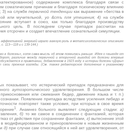
катектированное) содержание комплекса благодаря связи с
ним соматическим причинам и благодаря психическому влиянию
; 3) на службе
первичной тенденции
как выражение «бегства в
тной или мучительной,
уо &стъ пля утешения; 4)
на службе
ояние вступает в союз, как только благодаря производству
ьного цель. В последнем случае припадок рассчитан на
емя отсрочен и создает впечатление сознательной симуляции.
 аффективной энергией играло важную роль в метапсихологических описаниях
3, с. 113—118 и с 139-144.)
о в болезнь», хотя сама мысль об этом появилась раньше. Идея о «выгоде от
оборот, различие между первичной и вторичной выгодой от болезни впервые
обсуждается в примечании, добавленном в 1923 году к истории болезни «Доры»
т свои прежние взгляды. (См. также редакторское дополнение к указанному
ых показывает, что истерический припадок предназначен для
енного
аутоэротического
удовлетворения. В большом числе
прикосновения или сжимания бедер, движение языка и т. п.)
 сознании. Появление припадка вследствие усиления либидо и
точности повторяет также условия, при которых в свое время
1
ворение
. Анамнез больного выявляет следующие стадии:
а)
тавления,
б)
то же самое в соединении с фантазией, которая
тказ от действия при сохранении фантазии,
г)
вытеснение этой
бо в модифицированном и приноровленном к новым жизненным
 и
д)
при случае сам относящийся к ней акт удовлетворения, от