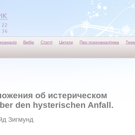
хоаналіз
Вибір
Статті
Цитати
Про психоаналітика
Терм
оложения об истерическом
er den hysterischen Anfall.
йд Зигмунд