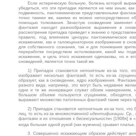
Если истерическую больную, болезнь которой выраж
убедиться, что эти припадки являются не чем иным, ка
подвижность, пантомимически представленными фантази
точно такими же, какими их можно непосредственно об
помощью толкования. Зачастую сновидение заменяет п
фантазия находит разнообразное выражение в снови
рассмотрение припадка приведет к знанию о представленн
правило, под влиянием цензуры пантомимическое из
искажениям, как и галлюцинаторное изображение в снови
для собственного сознания, так и для понимания зрите
переработке посредством истолкования, какой мы подв
искажение, и цель этого искажения одинаковы, но и ег
сновидений, является точно такой же.
1) Припадок становится непонятным из-за того, 
изображает несколько фантазий, то есть из-за
сгущен
образует, как в сновидении, ядро изображения. Фантаз
разного вида; например, это могут быть недавнее жела
одни и те же иннервации служат обоим намерениям, н
большом объеме пользуются сгущением, обходятся, в
выражают множество патогенных фантазий также через 
2) Припадок становится непонятным из-за того, чт
лиц, то есть из-за
множественной идентификации.
Ср.,
фантазии и их отношение к бисексуальности» [1908я] в
когда больная одной рукой (как мужчина) срывает платье,
3. Совершенно искажающим образом действует
ан