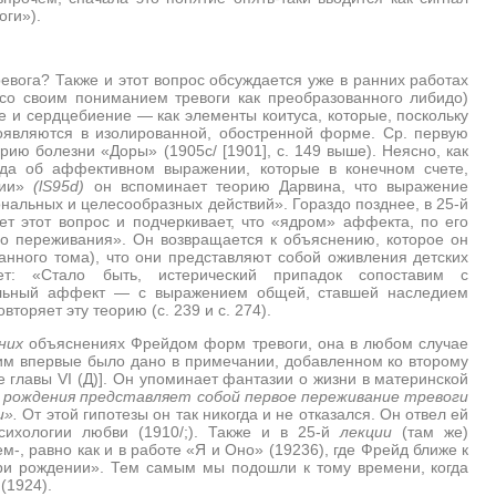
оги»).
ревога? Также и этот вопрос обсуждается уже в ранних работах
со своим пониманием тревоги как преобразованного либидо)
и сердцебиение — как элементы коитуса, которые, поскольку
оявляются в изолированной, обостренной форме. Ср. первую
рию болезни «Доры» (1905с/ [1901], с. 149 выше). Неясно, как
да об аффективном выражении, которые в конечном счете,
рии»
(
lS
95
d
)
он вспоминает теорию Дарвина, что выражение
альных и целесообразных действий». Гораздо позднее, в 25-й
мает этот вопрос и подчеркивает, что «ядром» аффекта, по его
о переживания». Он возвращается к объяснению, которое он
анного тома), что они представляют собой оживления детских
ет: «Стало быть, истерический припадок сопоставим с
льный аффект — с выражением общей, ставшей наследием
вторяет эту теорию (с. 239 и с. 274).
нних
объяснениях Фрейдом форм тревоги, она в любом случае
 им впервые было дано в примечании, добавленном ко второму
це главы
VI
(Д)]. Он упоминает фантазии о жизни в материнской
 рождения представляет собой первое переживание тревоги
и».
От этой гипотезы он так никогда и не отказался. Он отвел ей
психологии любви
(1910/;). Также и в 25-й
лекции
(там же)
-, равно как и в работе «Я и Оно» (19236), где Фрейд ближе к
при рождении». Тем самым мы подошли к тому времени, когда
(1924).