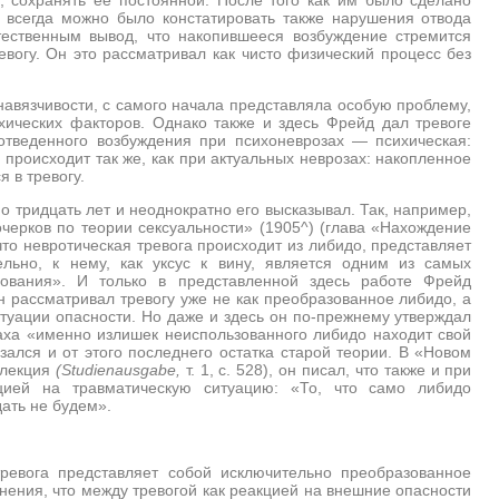
а всегда можно было констатировать также нарушения отвода
тественным вывод, что накопившееся возбуждение стремится
вогу. Он это рассматривал как чисто физический процесс без
навязчивости, с самого начала представляла особую проблему,
хических факторов. Однако также и здесь Фрейд дал тревоге
отведенного возбуждения при психоневрозах — психическая:
 происходит так же, как при актуальных неврозах: накопленное
 в тревогу.
 тридцать лет и неоднократно его высказывал. Так, например,
черков по теории сексуальности» (1905^) (глава «Нахождение
что невротическая тревога происходит из либидо, представляет
ельно, к нему, как уксус к вину, является одним из самых
едования». И только в представленной здесь работе Фрейд
он рассматривал тревогу уже не как преобразованное либидо, а
уации опасности. Но даже и здесь он по-прежнему утверждал
траха «именно излишек неиспользованного либидо находит свой
азался и от этого последнего остатка старой теории. В «Новом
 лекция
(
Studienausgabe
,
т. 1, с. 528), он писал, что также и при
цией на травматическую ситуацию: «То, что само либидо
ать не будем».
тревога представляет собой исключительно преобразованное
ения, что между тревогой как реакцией на внешние опасности