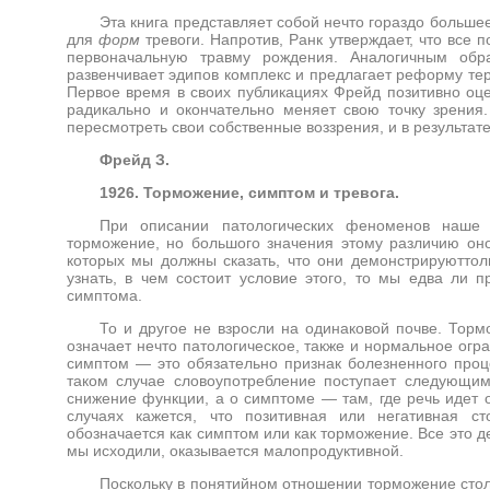
Эта книга представляет собой нечто гораздо больш
для
форм
тревоги. Напротив, Ранк утверждает, что все
первоначальную травму рождения. Аналогичным обр
развенчивает эдипов комплекс и предлагает реформу те
Первое время в своих публикациях Фрейд позитивно оце
радикально и окончательно меняет свою точку зрения
пересмотреть свои собственные воззрения, и в результат
Фрейд З.
1926. Торможение, симптом и тревога.
При описании патологических феноменов наше 
торможение, но большого значения этому различию оно
которых мы должны сказать, что они демонстрируюттол
узнать, в чем состоит условие этого, то мы едва ли 
симптома.
То и другое не взросли на одинаковой почве. Тор
означает нечто патологическое, также и нормальное огр
симптом — это обязательно признак болезненного проц
таком случае словоупотребление поступает следующим
снижение функции, а о симптоме — там, где речь идет 
случаях кажется, что позитивная или негативная ст
обозначается как симптом или как торможение. Все это д
мы исходили, оказывается малопродуктивной.
Поскольку в понятийном отношении торможение стол