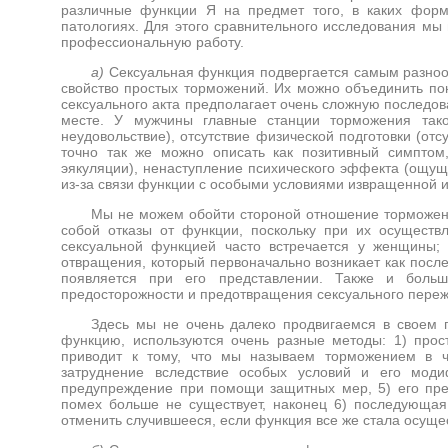
различные функции Я на предмет того, в каких форм
патологиях. Для этого сравнительного исследования м
профессиональную работу.
а)
Сексуальная функция подвергается самым разно
свойство простых торможений. Их можно объединить по
сексуального акта предполагает очень сложную последо
месте. У мужчины главные станции торможения тако
неудовольствие), отсутствие физической подготовки (отс
точно так же можно описать как позитивный симптом,
эякуляции), ненаступление психического эффекта (ощущ
из-за связи функции с особыми условиями извращенной 
Мы не можем обойти стороной отношение торможени
собой отказы от функции, поскольку при их осуществ
сексуальной функцией часто встречается у женщины;
отвращения, который первоначально возникает как посл
появляется при его представлении. Также и больш
предосторожности и предотвращения сексуального переж
Здесь мы не очень далеко продвигаемся в своем п
функцию, используются очень разные методы: 1) прост
приводит к тому, что мы называем торможением в ч
затруднение вследствие особых условий и его моди
предупреждение при помощи защитных мер, 5) его прер
помех больше не существует, наконец 6) последующая
отменить случившееся, если функция все же стала осуще