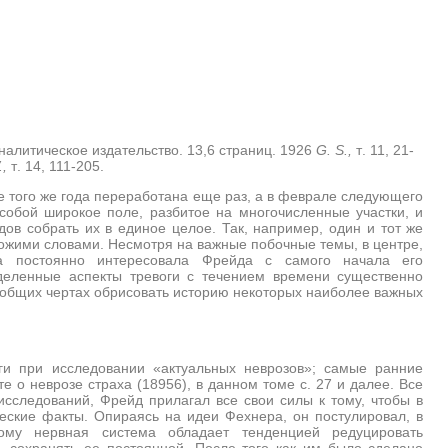
налитическое издательство.
13,6
страниц
. 1926
G. S.,
т
. 11, 21-
.,
т
. 14, 111-205.
ре того же года переработана еще раз, а в феврале следующего
обой широкое поле, разбитое на многочисленные участки, и
ов собрать их в единое целое. Так, например, один и тот же
ожими словами. Несмотря на важные побочные темы, в центре,
ма постоянно интересовала Фрейда с самого начала его
еделенные аспекты тревоги с течением времени существенно
 общих чертах обрисовать историю некоторых наиболее важных
ги при исследовании «актуальных неврозов»; самые ранние
е о неврозе страха (18956), в данном томе с. 27 и далее. Все
сследований, Фрейд прилагал все свои силы к тому, чтобы в
еские факты. Опираясь на идеи Фехнера, он постулировал, в
орому нервная система обладает тенденцией редуцировать
сохранять ее постоянной. После того как им было сделано