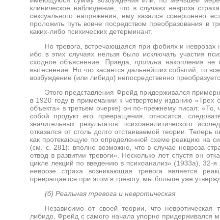
клиническое наблюдение, что в случаях
невроза страх
сексуального напряжения, ему казался совершенно ес
проложить путь вовне посредством преобразования в тре
каких-либо психических детерминант.
Но тревога, встречающаяся при фобиях и неврозах 
ибо в этих случаях нельзя было исключать участия пси
сходное объяснение. Правда,
причина
накопления не 
вытеснение. Но что касается дальнейших событий, то все
возбуждение (или либидо) непосредственно преобразуется
Этого представления Фрейд придерживался примерно
в 1920 году в примечании к четвертому изданию «Трех о
объекта» в третьем очерке) он по-прежнему писал: «То, 
собой продукт его превращения, относится, следоват
значительных результатов психоаналитического иссл
отказался от столь долго отстаиваемой теории. Теперь 
как протекающую по определенной схеме реакцию на сит
(см. с. 281): вполне возможно, что в случае невроза с
отвод в развитии тревоги». Несколько лет спустя он отк
цикле лекций по введению в психоанализ» (1933а), 32-я
неврозе страха возникающая тревога является реак
превращается при этом в тревогу, мы больше уже утвержд
(б) Реальная тревога и невротическая
Независимо от своей теории, что невротическая 
либидо, Фрейд с самого начала упорно придерживался мн