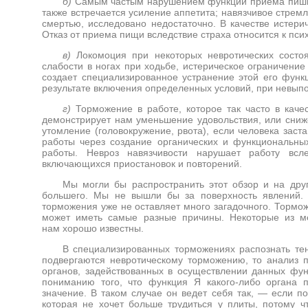
б)
Самым частым нарушением функции приема пиши 
также встречается усиление аппетита; навязчивое стрем
смертью, исследовано недостаточно. В качестве истер
Отказ от приема пищи вследствие страха относится к пси
в)
Локомоция при некоторых невротических сост
слабости в ногах
при ходьбе, истерическое ограничени
создает специализированное устранение этой его функ
результате включения определенных условий, при невыпо
г)
Торможение в работе, которое так часто в каче
демонстрирует нам уменьшение удовольствия, или сниже
утомление (головокружение, рвота), если человека зас
работы через создание органических и функциональны
работы. Невроз навязчивости нарушает работу всл
включающихся приостановок и повторений.
Мы могли бы распространить этот обзор и на друг
большего. Мы не вышли бы за поверхность явлений. 
торможения уже не оставляет много загадочного. Торм
может иметь самые разные причины. Некоторые из ме
нам
хорошо известны.
В специализированных торможениях распознать т
подвергаются невротическому торможению, то анализ п
органов, задействованных в осуществлении данных фун
пониманию того, что функция Я какого-либо органа по
значение. В таком случае он ведет себя так, — если по
которая не хочет больше трудиться у плиты, потому 