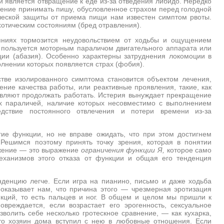
является отвращение к еде из-за отведения либидо. Нередко
ление принимать пишу, обусловленное страхом перед голодной
ической защиты от приема пищи нам известен симптом рвоты.
хотическим состояниям (бред отравления).
ояниях тормозится неудовольствием от ходьбы и ощущением
е пользуется моторным параличом двигательного аппарата или
ции (абазия). Особенно характерны затруднения локомоции в
лнении которых появляется страх (фобия).
стве изолированного симптома становится объектом лечения,
ние качества работы, или реактивные проявления, такие, как
тавляют продолжать работать. Истерия вынуждает прекращение
х параличей, наличие которых несовместимо с выполнением
едствие постоянного отвлечения и потери времени из-за
ие функции, но не вправе ожидать, что при этом достигнем
Решимся поэтому принять точку зрения, которая в понятии
ожение — это выражение
ограничения функции Я,
которое само
ханизмов этого отказа от функции и общая его тенденция
енденцию
легче. Если игра на пианино, письмо и даже ходьба
оказывает нам, что причина этого — чрезмерная эротизация
кций, то есть пальцев и ног. В общем и целом мы пришли к
вреждается, если возрастает его эрогенность, сексуальное
зволить себе несколько гротескное сравнение, — как кухарка,
что хозяин дома вступил с нею в любовные отношения. Если