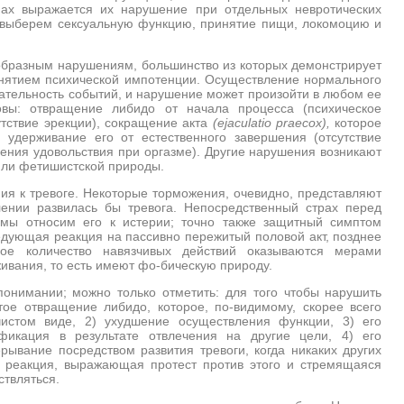
ах выражается их нарушение при отдельных невротических
ы выберем сексуальную функцию, принятие пищи, локомоцию и
образным нарушениям, большинство из которых демонстрирует
нятием психической импотенции. Осуществление нормального
вательность событий, и нарушение
может произойти в любом ее
вы: отвращение либидо от начала процесса (психическое
утствие эрекции), сокращение акта
(
ejaculatio
praecox
),
которое
 удерживание его от естественного завершения (отсутствие
ения удовольствия при оргазме). Другие нарушения возникают
или фетишистской природы.
я к тревоге. Некоторые торможения, очевидно, представляют
лении развилась бы тревога. Непосредственный страх перед
 мы относим его к истерии; точно также защитный симптом
едующая реакция на пассивно пережитый половой акт, позднее
ое количество навязчивых действий оказываются мерами
ивания, то есть имеют фо-бическую природу.
онимании; можно только отметить: для того чтобы нарушить
ое отвращение либидо, которое, по-видимому, скорее всего
истом виде, 2) ухудшение осуществления функции, 3) его
фикация в результате отвлечения на другие цели, 4) его
ывание посредством развития тревоги, когда никаких других
 реакция, выражающая протест против этого и стремящаяся
ствляться.