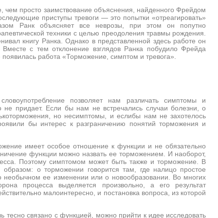
ее, чем просто заимствование объяснения, найденного Фрейдом
 последующие приступы тревоги — это попытки «отреагировать»
азом Ранк объясняет все неврозы, при этом он попутно
рапевтической техники с целью преодоления травмы рождения.
нивал книгу Ранка. Однако в представленной здесь работе он
. Вместе с тем отклонение взглядов Ранка побудило Фрейда
е появилась работа «Торможение, симптом и тревога».
словоупотребление позволяет нам различать симптомы и
 не придает. Если бы нам не встречались случаи болезни, о
ькоторможения, но несимптомы, и еслибы нам не захотелось
проявили бы интерес к разграничению понятий торможения и
можение имеет особое отношение к функции и не обязательно
аничение функции можно назвать ее торможением. И наоборот,
есса. Поэтому симптомом может быть также и торможение. В
 образом: о торможении говорится там, где налицо простое
о необычном ее изменении или о новообразовании. Во многих
орона процесса выделяется произвольно, а его результат
ействительно малоинтересно, и постановка вопроса, из которой
ь тесно связано с функцией, можно прийти к идее исследовать