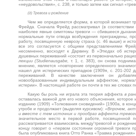
«неудовольствия», с. 238, и только затем как сигнал «трев
(д) Тревога и рождение
Чем же определяется
форма,
в которой возникает т
Фрейда. Сначала Фрейд рассматривал (в соответствии 
наиболее явные симптомы тревоги — сбившееся дыхание 
нормальные пути отвода возбуждения преграждены, пр
работу, посвященную неврозу страха (с. 46 выше) и исто
все это согласуется с общими представлениями Фрей
несомненно, восходят к Дарвину. В »Этюдах об исте
душевных переживаний «состоит из первоначально рацион
лекции (
Studienausgabe
,
т. 1, с. 383), он снова подни
мнению, является «повторение определенного значимог
нашел для истерических припадков (1909я, с. 201-202 д
переживаний. В качестве заключения он добавля
новообразованным индивидуальным аффектом, норма
истерии». В настоящей работе он почти в тех же словах по
Какую бы роль ни играла эта теория аффекта
в ра
оставалась важной для его нового объяснения, которое
изданию (1909) «Толкования сновидений» [1900а, в кон
утробе и продолжает (выделяя курсивом):
«Впрочем, акт
и вместе с тем источник и прообраз аффекта тревог
значительное место в первой работе, посвященной 
рассматривается взаимосвязь между'тревогой и рождением
концу говорит о «первом состоянии огромной тревоги 
была опубликована книга Отто Ранка «Травма рождения» 