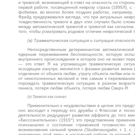
и тревогой, возникающей в ответ на опасность со сторон
первой работе, посвященной неврозу страха (1895Л), с.
фобиями, во многих более поздних работах, например, 
Фрейд придерживался взгляда, что при актуальных невро
тождественность тревоги в двух этих случаях было сложн
между автоматической тревогой и тревогой как сигналом
того, чтобы усматривать родовое отличие невротической т
(в) Травматическая ситуация и ситуация опасност
Непосредственным детерминантом автоматической 
ядерным переживанием беспомощности, которую испыт
внутреннего происхождения и которое оно не может перер
— это ответ Я на угрожающую травматическую ситуац
исходящие изнутри, меняются с фазами развития жизни 
отделение от объекта любви, утрату объекта любви или п
от неисполненных желаний и тем самым к переживани
порождать травматическую ситуацию в разном возрасте
пениса, потеря любви объекта, потеря любви Сверх-Я.
(
г
)
Тревога
как
сигнал
Применительно к неудовольствию в целом это предс
оно восходит к периоду его дружбы с Флиссом и тесн
деятельности редуцирует развитие аффекта до того ми
«Бессознательное» (1915^) это представление применяет
психоанализ о состоянии «тревожной готовности» гов
возникновение сильной тревоги
(
Studienausgabe
,
т. 1, с
изложению этой темы в настоящей работе (в которой, в