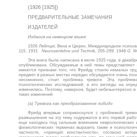
(1926 [1925])
ПРЕДВАРИТЕЛЬНЫЕ ЗАМЕЧАНИЯ
ИЗДАТЕЛЕЙ
Издания на немецком языке:
1926 Лейпциг, Вена и Цюрих, Международное психоа
115. 1931
Neurosenlehre und Technik,
205-299. 1948
G. W
Эта книга была написана в июле 1925 года, в декаб
опубликована. Обсуждаемые в ней темы представляют с
имеются признаки того, что Фрейду стоило немалых труд
предмет в разных местах нередко обсуждается очень пох
несомненно, стоит проблема тревоги. Эта пробле
психологических исследований, а его взгляды на опр
изменились. Поэтому, наверное, будет небезынтересно в
таких изменений.
(а) Тревога как преобразованное либидо
Фрейд впервые соприкоснулся с проблемой трево
размышления на эту тему содержатся в его первой работ
еще находясь под сильным влиянием неврологических и
физиологических терминах выразить также и психологич
частности, «принцип константности», согласно кот
имеющуюся сумму возбуждения или, по меньшей мере, 