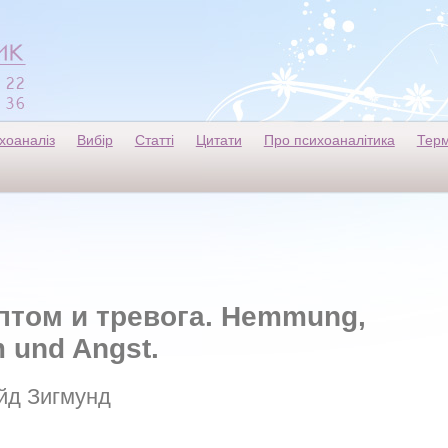
хоаналіз
Вибір
Статті
Цитати
Про психоаналітика
Терм
птом и тревога. Hemmung,
 und Angst.
йд Зигмунд