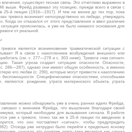
ы влечения, существует тесная связь. Это
отчетливо выражено в
 46 выше. Фрейд развивал эту позицию, прежде всего в связи с
в 25-й лекции (1916—1917). И тем не менее до тех пор, пока
зах тревога возникает непосредственно из либидо, утверждать
о. Когда он отказался от этого представления и ввел различие
, ситуация прояснилась, и уже не было никакого основания для
ревоги от реальной.
и
тревоги является возникновение травматической ситуации с
ывает Я в связи с накоплением возбуждения внешнего или
аботать (см. с. 277—278 и с. 303 ниже). Тревога «как сигнал»
ию. Такая угроза создает ситуацию опасности. Опасности,
(с. 286—287), однако они имеют общую особенность, а именно
отерю его любви (с. 290), которые могут привести к накоплению
ю беспомощности. Специфическими опасностями, способными
, являются: рождение, утрата материнского объекта, утрата
тавление можно обнаружить уже в очень ранних идеях Фрейда;
о связано с мнением Фрейда, что мышление благодаря своей
нимума, который необходим для вызывания сигнала. В работе
ся уже к тревоге; точно так же в 25-й лекции по введению в
орится, что оно поставляет «сигнал», чтобы предупредить
. 382). Отсюда уже нетрудно было
перейти к предельно ясному
прочем, сначала это понятие опять-таки вводится как сигнал