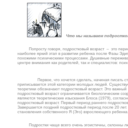
Что мы называем подростко
Попросту говоря, подростковый возраст – это период 
наиболее яркий этап в развитии ребенка после Фазы Эдип
похожими психическими процессами. Душевные переживан
центре внимания как родителей, так и специалистов: пси
Первое, что хочется сделать, начиная писать стат
приписывается этой категории молодых людей. Существуе
теоретики обозначают подростковый возраст. Это важный м
подростковый возраст ограничивается биологическим соз
являются теоретические изыскания Блоса (1979), соглас
подростковый возраст. Первый период раннего подростков
Завершается поздний подростковый период после 20 лет. 
становления собственного Я (Эго) взрослеющего ребенка
Подростки чаще всего очень эгоистичны, склонны люб