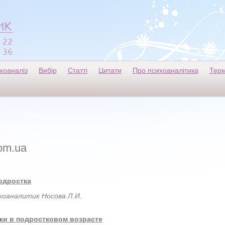
хоаналіз
Вибір
Статті
Цитати
Про психоаналітика
Терм
om.ua
одростка
аналитик Носова Л.И.
ки в подростковом возрасте