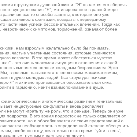
ми структурами душевной жизни. "Я" пытается его сберечь.
енного существования "Я", мотивированное в равной мере
з различия все те способы защиты, к которым оно уже
росшая активность фантазии, возвраты к перверзному
то частичные успехи бессознательных влечений. Тогда как
, невротических симптомов, торможений, означают более
ихики, нам взрослым желательно было бы понимать.
ния, частые угнетенные состояния, которые сменяются
го возраста. В это время может обостряться чувство
н шаг" - это очень знакомая ситуация в отношениях людей
еданность сменяется полным холодным безразличием. Ярко
. Мы, взрослые, называем это юношеским максимализмом,
ремя в душе молодых людей. Все структуры психики:
ерх-Я" и активно проявившаяся бессознательная сила
прийти в гармонию, найти взаимопонимание в душе.
физиологическим и анатомическим развитием генитальных
зывает инцестуозные конфликты и вновь распаляет
 не могут играть ту же роль, что и раньше. Теперь они уже
я подростка. В это время подросток не только отделяется от
 зависимости, но и обосабливается от своих представлений о
 Появляется необходимость в определенной степени обесценить
лям, особенно отцу, желательно в это время "уйти в тень",
признанным, нужным и важным для других.