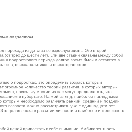
вым возрастом
перехода из детства во взрослую жизнь. Это второй
а (от трех до шести лет). Эти две стадии связаны между собой
ия подросткового периода долгое время были и остаются в
хологов, психоаналитиков и психотерапевтов.
ью о подростках, это определить возраст, который
т огромное количество теорий развития, в которых авторы-
омент, поскольку многие из нас могут предполагать, что
реванием в пубертате. На мой взгляд, наиболее наглядными
но которым необходимо различать ранний, средний и поздний
ого возраста можно рассматривать уже с одиннадцати лет.
Это целая эпоха в развитии личности и наиболее интенсивного
.
ой ценой привлекать к себе внимание. Амбивалентность