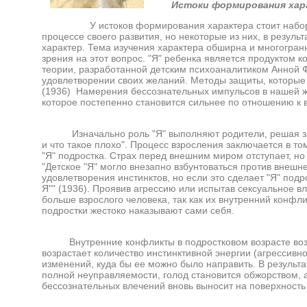
Истоки формирования хар
У истоков формирования характера стоит набор т
процессе своего развития, но некоторые из них, в резу
характер. Тема изучения характера обширна и многогран
зрения на этот вопрос. "Я" ребенка является продуктом 
теории, разработанной детским психоаналитиком Анной Ф
удовлетворении своих желаний. Методы защиты, которые о
(1936) Намерения бессознательных импульсов в нашей ж
которое постепенно становится сильнее по отношению к 
Изначально роль "Я" выполняют родители, решая за р
и что такое плохо". Процесс взросления заключается в т
"Я" подростка. Страх перед внешним миром отступает, но 
"Детское "Я" могло внезапно взбунтоваться против внешне
удовлетворения инстинктов, но если это сделает "Я" подр
Я"" (1936). Проявив агрессию или испытав сексуальное 
больше взрослого человека, так как их внутренний конфли
подростки жестоко наказывают сами себя.
Внутренние конфликты в подростковом возрасте возоб
возрастает количество инстинктивной энергии (агрессивн
изменений, куда бы ее можно было направить. В результа
полной неуправляемости, голод становится обжорством, 
бессознательных влечений вновь выносит на поверхность