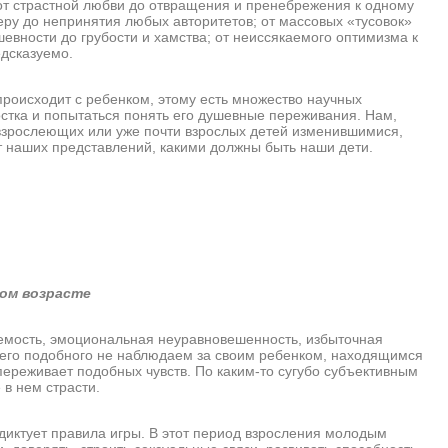
 от страстной любви до отвращения и пренебрежения к одному
еру до непринятия любых авторитетов; от массовых «тусовок»
евности до грубости и хамства; от неиссякаемого оптимизма к
едсказуемо.
исходит с ребенком, этому есть множество научных
остка и попытаться понять его душевные переживания. Нам,
 взрослеющих или уже почти взрослых детей изменившимися,
 от наших представлений, какими должны быть наши дети.
вом возрасте
ость, эмоциональная неуравновешенность, избыточная
чего подобного не наблюдаем за своим ребенком, находящимся
е переживает подобных чувств. По каким-то сугубо субъективным
в нем страсти.
ктует правила игры. В этот период взросления молодым