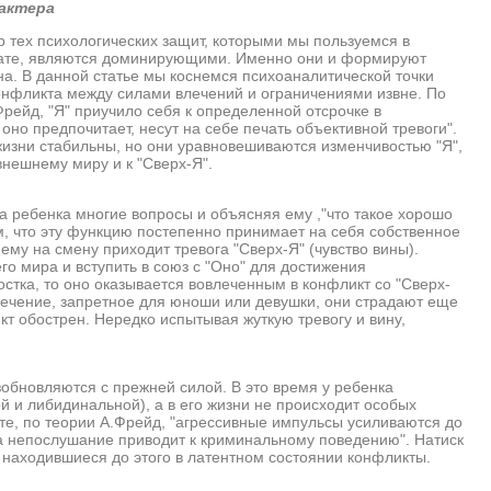
актера
ех психологических защит, которыми мы пользуемся в
льтате, являются доминирующими. Именно они и формируют
на. В данной статье мы коснемся психоаналитической точки
конфликта между силами влечений и ограничениями извне. По
рейд, "Я" приучило себя к определенной отсрочке в
но предпочитает, несут на себе печать объективной тревоги".
изни стабильны, но они уравновешиваются изменчивостью "Я",
внешнему миру и к "Сверх-Я".
ебенка многие вопросы и объясняя ему ,"что такое хорошо
ом, что эту функцию постепенно принимает на себя собственное
ему на смену приходит тревога "Сверх-Я" (чувство вины).
го мира и вступить в союз с "Оно" для достижения
остка, то оно оказывается вовлеченным в конфликт со "Сверх-
влечение, запретное для юноши или девушки, они страдают еще
кт обострен. Нередко испытывая жуткую тревогу и вину,
новляются с прежней силой. В это время у ребенка
ой и либидинальной), а в его жизни не происходит особых
те, по теории А.Фрейд, "агрессивные импульсы усиливаются до
а непослушание приводит к криминальному поведению". Натиск
 находившиеся до этого в латентном состоянии конфликты.