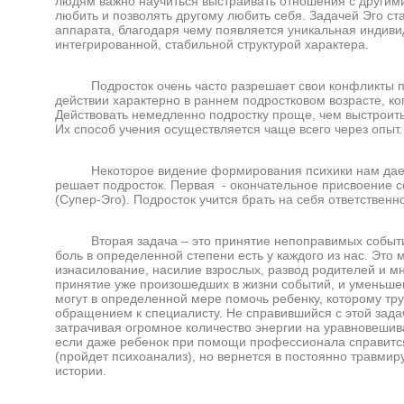
людям важно научиться выстраивать отношения с другими,
любить и позволять другому любить себя. Задачей Эго ст
аппарата, благодаря чему появляется уникальная индиви
интегрированной, стабильной структурой характера.
Подросток очень часто разрешает свои конфликты при 
действии характерно в раннем подростковом возрасте, ко
Действовать немедленно подростку проще, чем выстроить 
Их способ учения осуществляется чаще всего через опыт.
Некоторое видение формирования психики нам дает Бл
решает подросток. Первая - окончательное присвоение 
(Супер-Эго). Подросток учится брать на себя ответственнос
Вторая задача – это принятие непоправимых событий 
боль в определенной степени есть у каждого из нас. Это 
изнасилование, насилие взрослых, развод родителей и мн
принятие уже произошедших в жизни событий, и уменьшен
могут в определенной мере помочь ребенку, которому тр
обращением к специалисту. Не справившийся с этой зада
затрачивая огромное количество энергии на уравновеши
если даже ребенок при помощи профессионала справится
(пройдет психоанализ), но вернется в постоянно травмир
истории.