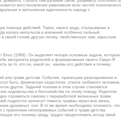
 доверять, строить сексуальные связи, развивать способность
ановится восстановление равновесия всех частей психического
дуальная и автономная идентичность наряду с
помощи действий. Такое, своего рода, отыгрывание в
гда натиск импульсов и влечений особенно сильный.
в своей голове другую логику, свойственную нам, взрослым.
ос (1968). Он выделяет четыре основные задачи, которые
себе авторитета родителей и формирование своего Сверх-Я
ть за то, кто он, какой он, каковы его действия и почему.
или травм детства. События, принесшие разочарования и
могут быть: физические недостатки, утрата любимого человека,
огое другое. Задачей психики в этом случае становится
ие недовольства и беспокойства по этому поводу. Родители
удно справиться самому с переработкой жизненных травм,
чей подросток пронесет тяжесть травмы через всю жизнь,
вание душевных сил. В то же время необходимо понимать, что
 с принятием непоправимых событий и травм детства
ующую его психику среду, трудно предположить исход такой