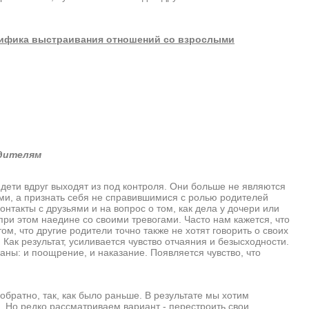
ифика выстраивания отношений со взрослыми
дителям
и вдруг выходят из под контроля. Они больше не являются
ями, а признать себя не справившимися с ролью родителей
нтакты с друзьями и на вопрос о том, как дела у дочери или
при этом наедине со своими тревогами. Часто нам кажется, что
ом, что другие родители точно также не хотят говорить о своих
Как результат, усиливается чувство отчаяния и безысходности.
аны: и поощрение, и наказание. Появляется чувство, что
атно, так, как было раньше. В результате мы хотим
. Но редко рассматриваем вариант - перестроить свои