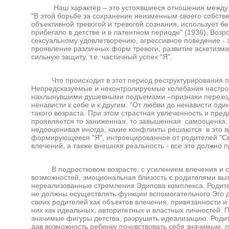
Наш характер – это устоявшиеся отношения между все
"В этой борьбе за сохранение неизменным своего собств
объективной тревогой и тревогой сознания, использует бе
прибегало в детстве и в латентном периоде" (1936). Воз
сексуальному удовлетворению, агрессивное поведение - э
проявление различных форм тревоги, развитие аскетизма
сильную защиту, т.е. частичный успех "Я".
Что происходит в этот период реструктурирования пс
Непредсказуемые и неконтролируемые колебания настрое
нахлынувшими душевными подъемами –признаки переходно
ненависти к себе и к другим. "От любви до ненависти оди
такого возраста. При этом страстная увлеченность и пр
проявляется то заниженная, то завышенная самооценка
недооценивая иногда, какие конфликты решаются в это в
формирующееся "Я", интроецированное от родителей "Св
влечений, а также внешняя реальность - все это должно 
В подростковом возрасте, с усилением влечения и с 
возможностей, эмоциональная близость с родителями вы
нереализованные стремления Эдипова комплекса. Родители
не должны осуществлять функции вспомогательного Эго дл
своих родителей как объектов влечения, привязанности и
них как идеальных, авторитетных и властных личностей.
значимые фигуры детства, разрушить идеализацию. Родите
дав возможность ребенку почувствовать себя значимым, 