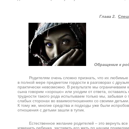
Глава 2.
Спец
Обращение к ро
Родителям очень сложно признать, что их любимые дет
в полной мере предметом гордости в разговорах с друзь
практически невозможно. В результате мы ограничиваем ко
сына говорим «хорошо» или уходим от ответа, оставаясь 
трудности такого рода испытываем только мы, забывая о т
слабых сторонах во взаимоотношениях со своими детьми. 
К тому же, многие средства и подходы уже были испробов
отношения с детьми зашли в тупик.
Естественное желание родителей – это вернуть все обр
изменить ребенка, заставить его жить по нашим правилам