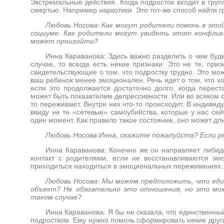
Экстремальные действия. Когда подросток входит в груп
смертью. Например наркотики. Это тот-же способ найти гр
Любовь Носова: Как могут родители помочь в этой
социуме. Как родители могут увидеть этот конфлик
может произойти?
Инна Караванова: Здесь важно разделить о чем буде
случае, то всегда есть некие признаки. Это не те, при
свидетельствующие о том, что подростку трудно. Это може
ваш ребенок менее эмоционален. Речь идет о том, что х
если это продолжается достаточно долго, когда перес
может быть показателем депрессивности. Или во всяком с
то переживают. Внутри них что-то происходит. В индивид
ввиду не те «сетевые» самоубийства, которые у нас сей
один момент. Как правило такое состояние, оно может дл
Любовь Носова:Инна, скажите пожалуйста? Если р
Инна Караванова: Конечно же он направляет либидо
контакт с родителями, если не восстанавливаются э
приходиться находиться в эмоциональных переживаниях.
Любовь Носова: Мы можем предположить, что един
объект? Не обязательно это отношения, но это мо
таком случае?
Инна Караванова: Я бы не сказала, что единственный
подростком. Ему нужно помочь сформировать некие друг