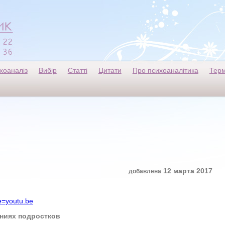
хоаналіз
Вибір
Статті
Цитати
Про психоаналітика
Терм
12 марта 2017
добавлена
e=youtu.be
 подростков