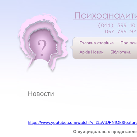
Головна сторінка
Про пси
Архів Новин
Бібліотека
Новости
https://www.youtube.com/watch?v=t1aVtUFNfOk&featur
О суицидальных представлениях