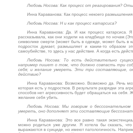
Любовь Носова: Как процесс от реагирования? От
Инна Караванова: Как процесс некоего размышления
Любовь Носова: Н и как процесс катарсиса?
Инна Караванова: Да. И как процесс катарсиса. 
рассказывала, как они ходили на кладбище по ночам.(Эт
символике смерти (может быть в одежде, может быть в к
подросток думает, размышляет и каким-то образом эт
самоубийстве, то здесь у нас действие. А когда есть дейст
Любовь Носова: То есть действительно сущес
например пишет о том, что должно совпасть три соб
себя; и желание умереть. Эти три составляющие, о
действию?
Инна Караванова: Возможно. Возможно да. Речь мож
которая есть у подростков. В результате разрядки эта аг
способов нет агрессивность будет обращаться на себя. Ж
желание себя убить.
Любовь Носова: Мы говорим о бессознательном 
умереть, оно дополняет эти составляющие бессознат
Инна Караванова: Это все равно такая экзистенциа
можно родиться уже другим. Я хотела бы сказать, что
выражаются в суициде, но имеют патологичность. Наприм