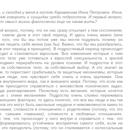
и сегодня у меня в гостях Караванова Инна Петровна. Инна,
ем говорить о суицидах среди подростков. И первый вопрос,
ет смысл жизни фактически еще не начав жить?
й вопрос, потому, что он нас сразу отсылает к тем состояниям,
 самом деле в этот свой период. И здесь очень важно (мне
ля того, что бы мы потом уже мы могли подумать почему он
ие лишить себя жизни (как бы). Важно, что бы мы разобрались,
 в этот период в принципе). В подростковый период происходит
ходит и становиться взрослым. Все изменения которые с ним
то тело уже готовиться к взрослой сексуальности, к зрелой
ходимо переработать на уровне психики. И подросток в этот
за собственное тело, за собственный выбор. А это значит за
ым, то перестают срабатывать те защитные механизмы, которые
ые люди, они чувствуют себя очень и очень хрупкими. Они
 внутреннего мира, так и внешнего мира. Потому, что если как
 им приходится справляться с множеством психических задач,
гда разочарования. Поскольку есть желания, которые хочется
ные с этими желаниями. Подростку очень сложно переживать
 внешних факторах, то здесь понятно, что все мы люди и мы так
ов это могут быть школьные неудачи и невозможности каких-то
иками; сложности в отношениях с родителями (потому, что это
ми, самыми главными); сложности в любовных отношениях.
 тем, что происходит у него внутри и справиться с тем, что
сформировалось устойчивое восприятие самого себя, если не
 это преодолеть (потому, что он сталкивается с колоссальным