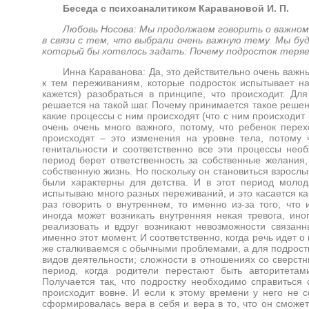
Беседа с психоаналитиком Каравановой И. П.
Любовь Носова: Мы продолжаем говорить о важном, 
в связи с тем, что выбрали очень важную тему. Мы буд
который бы хотелось задать: Почему подросток теря
Инна Караванова: Да, это действительно очень важны
к тем переживаниям, которые подросток испытывает на
кажется) разобраться в принципе, что происходит. Д
решается на такой шаг. Почему принимается такое решен
какие процессы с ним происходят (что с ним происходит
очень очень много важного, потому, что ребенок пере
происходят – это изменения на уровне тела, потому ч
генитальности и соответственно все эти процессы необ
период берет ответственность за собственные желания, 
собственную жизнь. Но поскольку он становиться взросл
были характерны для детства. И в этот период молод
испытываю много разных переживаний, и это касается как
раз говорить о внутреннем, то именно из-за того, что
иногда может возникать внутренняя некая тревога, ино
реализовать и вдруг возникают невозможности связан
именно этот момент. И соответственно, когда речь идет о
же сталкиваемся с обычными проблемами, а для подростк
видов деятельности; сложности в отношениях со сверстн
период, когда родители перестают быть авторитета
Получается так, что подростку необходимо справиться с
происходит вовне. И если к этому времени у него не 
сформировалась вера в себя и вера в то, что он сможет