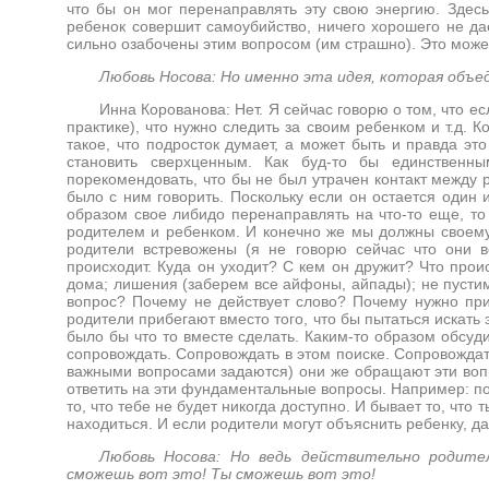
что бы он мог перенаправлять эту свою энергию. Здесь 
ребенок совершит самоубийство, ничего хорошего не дае
сильно озабочены этим вопросом (им страшно). Это может 
Любовь Носова: Но именно эта идея, которая объ
Инна Корованова: Нет. Я сейчас говорю о том, что е
практике), что нужно следить за своим ребенком и т.д. 
такое, что подросток думает, а может быть и правда эт
становить сверхценным. Как буд-то бы единственн
порекомендовать, что бы не был утрачен контакт между
было с ним говорить. Поскольку если он остается один и
образом свое либидо перенаправлять на что-то еще, то
родителем и ребенком. И конечно же мы должны своему 
родители встревожены (я не говорю сейчас что они в
происходит. Куда он уходит? С кем он дружит? Что прои
дома; лишения (заберем все айфоны, айпады); не пустим 
вопрос? Почему не действует слово? Почему нужно при
родители прибегают вместо того, что бы пытаться искать 
было бы что то вместе сделать. Каким-то образом обсудит
сопровождать. Сопровождать в этом поиске. Сопровождат
важными вопросами задаются) они же обращают эти вопр
ответить на эти фундаментальные вопросы. Например: по 
то, что тебе не будет никогда доступно. И бывает то, что
находиться. И если родители могут объяснить ребенку, да
Любовь Носова: Но ведь действительно родит
сможешь вот это! Ты сможешь вот это!