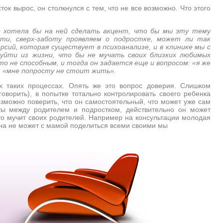
ок вырос, он столкнулся с тем, что не все возможно. Что этого
и хотела бы на ней сделать акцент, что бы мы эту тему
ути, сверх-заботу проявляем о подростке, может ли так
рсий, которая существует в психоанализе, и в клинике мы с
 уйти из жизни, что бы не мучать своих близких любимых
о не способным, и тогда он задается еще и вопросом: «я же
, «мне попросту не стоит жить».
х таких процессах. Опять же это вопрос доверия. Слишком
оворить), в попытке тотально контролировать своего ребенка
 возможно поверить, что он самостоятельный, что может уже сам
ты между родителем и подростком, действительно он может
 что мучит своих родителей. Например на консультации молодая
 она не может с мамой поделиться всеми своими мы