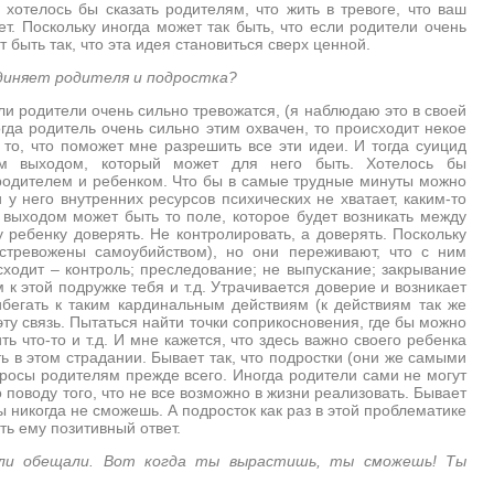
хотелось бы сказать родителям, что жить в тревоге, что ваш
т. Поскольку иногда может так быть, что если родители очень
быть так, что эта идея становиться сверх ценной.
единяет родителя и подростка?
сли родители очень сильно тревожатся, (я наблюдаю это в своей
Когда родитель очень сильно этим охвачен, то происходит некое
о то, что поможет мне разрешить все эти идеи. И тогда суицид
ым выходом, который может для него быть. Хотелось бы
 родителем и ребенком. Что бы в самые трудные минуты можно
 у него внутренних ресурсов психических не хватает, каким-то
 выходом может быть то поле, которое будет возникать между
ребенку доверять. Не контролировать, а доверять. Поскольку
стревожены самоубийством), но они переживают, что с ним
сходит – контроль; преследование; не выпускание; закрывание
к этой подружке тебя и т.д. Утрачивается доверие и возникает
бегать к таким кардинальным действиям (к действиям так же
эту связь. Пытаться найти точки соприкосновения, где бы можно
ь что-то и т.д. И мне кажется, что здесь важно своего ребенка
ь в этом страдании. Бывает так, что подростки (они же самыми
осы родителям прежде всего. Иногда родители сами не могут
поводу того, что не все возможно в жизни реализовать. Бывает
 ты никогда не сможешь. А подросток как раз в этой проблематике
ть ему позитивный ответ.
ели обещали. Вот когда ты вырастишь, ты сможешь! Ты