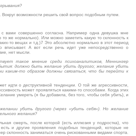
ыгрывания?
. Вокруг возможности решить свой вопрос подобным путем.
Я с вами совершенно согласна. Например одна девушка мне
о то же нормально). Или можно заметить какую то склонность к
аких-то вещах и т.д.)7 Это абсолютно нормально в этот период
о вписывает. А вот если речь идет уже непосредственно о
вие, нет мысли.
твует такое мнение среди психоаналитиков, Меннингер
ытия: должно быть желание убить другого; желание убить
ни каким-то образом должны связаться, что бы перейти к
ет идти о деструктивной тенденции. О той же агрессивности,
рессивность может проявляться какими-то способами. Когда этих
елание умереть (я бы добавила, без того, чтобы себя убить), и
желании убить другого (через «убить себя»). Но желание
ельного желания?
льная смерть, после которой (есть иллюзия у подростка), что
 есть и другие проявления подобных тенденций, которые не
ер склонность заниматься очень рискованными видами спорта.