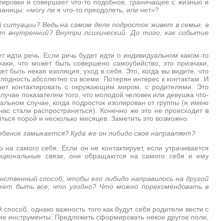
пировки и совершает что-то подобное, граничащее с жизнью и
аницы: «могу ли я что-то преодолеть, или нет»?
 ситуации? Ведь на самом деле подросток живет в семье, в
т внутренний? Внутри психический. До того, как событие
т идти речь. Если речь будет идти о индивидуальном каком-то
знаки, что может быть совершено самоубийство, это признаки,
т быть некая изоляция, уход в себя. Это, когда вы видите, что
олодность абсолютно со всеми. Потерян интерес к контактам. И
тает контактировать с окружающим миром, с родителями. Это
лучае показателем того, что молодой человек или девушка что-
уальном случае, когда подросток изолирован от группы (я имею
час стали распространяться). Конечно же это не происходит в
иться порой и несколько месяцев. Заметить это возможно.
ебенок замыкается? Куда же он либидо свое направляет?
 на самого себя. Если он не контактирует, если утрачивается
моциональные связи, они обращаются на самого себя и ему
ственный способ, чтобы его либидо направилось на другой
жет быть все, что угодно? Что можно порекомендовать в
 способ, однако важность того как будут себя родители вести с
ие инструменты. Предложить сформировать некое другое поле,