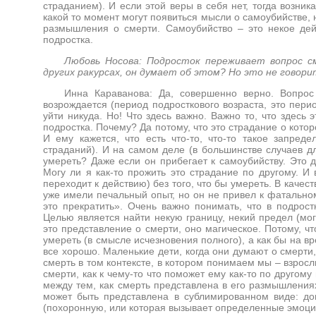
страданием). И если этой веры в себя нет, тогда возни
какой то момент могут появиться мысли о самоубийстве, 
размышления о смерти. Самоубийство – это некое дей
подростка.
Любовь Носова: Подросток переживает вопрос с
других ракурсах, он думает об этом? Но это не говори
Инна Караванова: Да, совершенно верно. Вопрос
возрождается (период подросткового возраста, это пери
уйти никуда. Но! Что здесь важно. Важно то, что здесь
подростка. Почему? Да потому, что это страдание о кото
И ему кажется, что есть что-то, что-то такое запреде
страданий). И на самом деле (в большинстве случаев д
умереть? Даже если он прибегает к самоубийству. Это 
Могу ли я как-то прожить это страдание по другому. И 
переходит к действию) без того, что бы умереть. В каче
уже имели печальный опыт, но он не привел к фатальном
это прекратить». Очень важно понимать, что в подрос
Целью является найти некую границу, некий предел (мог
это представление о смерти, оно магическое. Потому, ч
умереть (в смысле исчезновения полного), а как бы на вр
все хорошо. Маленькие дети, когда они думают о смерти
смерть в том контексте, в котором понимаем мы – взросл
смерти, как к чему-то что поможет ему как-то по другом
между тем, как смерть представлена в его размышлениях
может быть представлена в сублимированном виде: до
(похоронную, или которая вызывает определенные эмоции