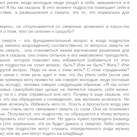
кают риски, когда молодые люди уходят в себя, замыкаются и в
но! Я бы так сказала. В этот момент подросток помещает себя в
ствие, а размышления о смерти, это то, что нормально для
мерти, он сталкивается со смертью возможно в каких-то
т о том, что он склонен к суициду?
 смерти – это фундаментальный вопрос и когда подросток
од некоего возрождения) соответственно от вопроса смерти не
 эта смерть , она становиться неким магическим решением для
ром я сказала, оно очень сильное и его невозможно преодолеть.
льное, которое поможет ему избавиться (избавиться от этих
ля подростка не стоит вопрос: быть? Или не быть? Жить? Или
другой вопрос. Надо ли мне с этим жить? С этим страданием?
в связи с этим речь идет о том, что бы убить себя (если уже
стве примера могу привести, как говорят молодые люди (которые
у исходу), человек говорит следующим образом: «Я так хотел
тковых самоубийствах целью не является лишить себя жизни.
у ли я с этим справиться или нет). Почему я еще сказала, что
то это как обращение к сновидению, как желание исчезнуть. Не
емя исчезнуть. Избежать чего-то. Уснуть и проснуться когда уже
, они очень часто связывают смерть со сном. Они не понимают
ые. Получается, что подросток, он обращается к этому вопросу
у прожить этот сложный этап. Но здесь нужно проводить разницу
 (это нормально, что он будет думать о смерти). Либо смерть
пустим подростки могут слушать определенного рода музыку
); или же они могут ходить на кладбище.