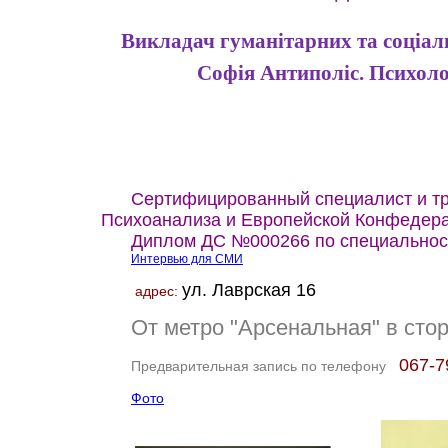
Викладач гуманітарних та соціаль
Софія Антиполіс. Психоло
Сертифицированный специалист и тр
Психоанализа и
Европейской Конфедера
Диплом ДС №000266 по с
пециальнос
Интервью для СМИ
ул. Лаврская 16
адрес:
От метро "Арсенальная" в ст
067-7
Предварительная запись по телефону
Фото