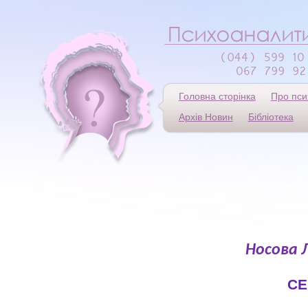
Головна сторінка
Про пси
Архів Новин
Бібліотека
Носова 
CE