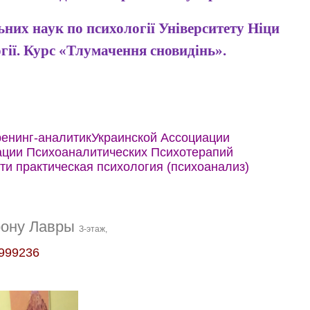
них наук по психології Університету Ніци
гії. Курс «Тлумачення сновидінь».
енинг-аналитик
Украинской Ассоциации
ции Психоаналитических Психотерапий
ти практическая психология (психоанализ)
орону Лавры
З-этаж,
999236