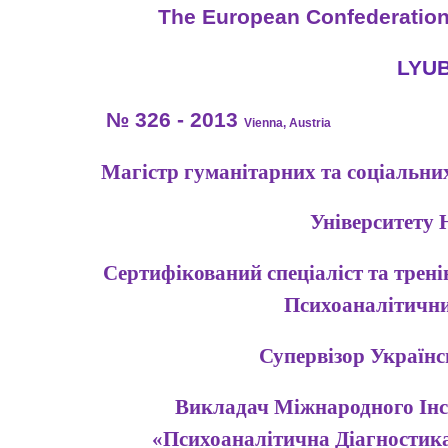
The European Confederation
LYU
№ 326 - 2013
Vienna, Austria
Магістр гуманітарних та соціальних
Університету 
Сертифікований спеціаліст та трен
Психоаналітични
Супервізор Українсь
Викладач Міжнародного Інст
«Психоаналітична Діагностика