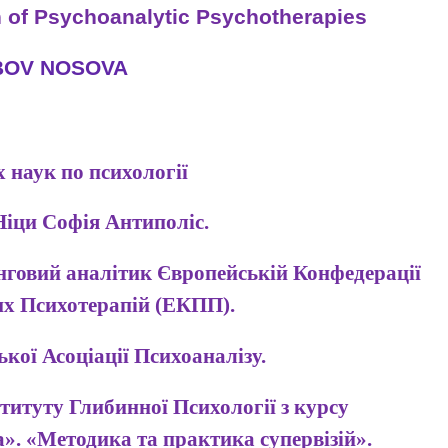
 of Psychoanalytic Psychotherapies
BOV NOSOVA
 наук по психології
Ніци Софія Антиполіс.
інговий аналітик Європейській Конфедерації
х Психотерапій (ЕКПП).
кої Асоціації Психоаналізу.
итуту Глибинної Психології з курсу
». «Методика та практика супервізій».