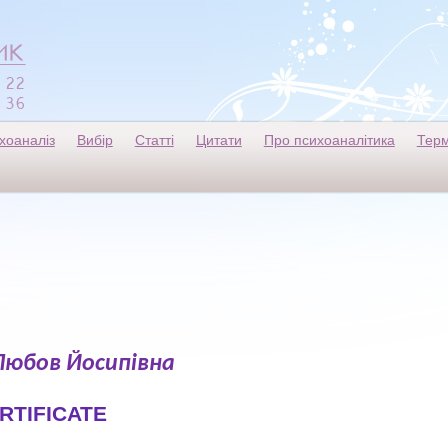
хоаналіз
Вибір
Статті
Цитати
Про психоаналітика
Терм
Любов Йосипівна
RTIFICATE