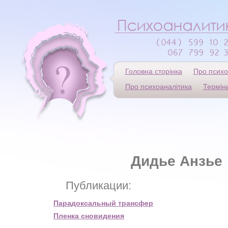
Головна сторінка
Про психо
Про психоаналітика
Термін
Дидье Анзье
Публикации:
Парадоксальный трансфер
Пленка сновидения