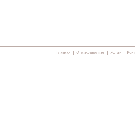
Главная
О психоанализе
Услуги
Кон