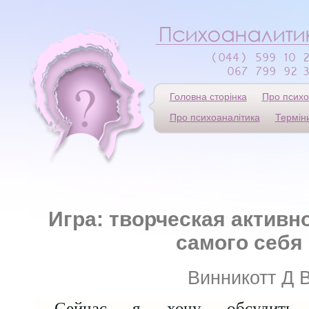
Головна сторінка
Про психо
Про психоаналітика
Термін
Игра: творческая активн
самого себя
Винникотт Д 
Сейчас я хочу обсудить