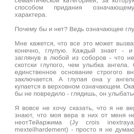
семантической категорией, за котор
способом придания означающему
характера.
Почему бы и нет? Ведь означающее гл
Мне кажется, что все это может вызва
конечно, глупую. Каждый знает - и
заглянув в любой из соборов - что не
скотски глупого, чем улыбка ангела.
единственное основание строгого в
заключается. А глупая она у ангел
купается в верховном означающем. Ока
бы не повредило - глядишь, он улыбать
Я вовсе не хочу сказать, что я не ве
знают, что моя вера в них от меня 
неотТейаржима (Jy crois inextraya
mexteilhardement) - просто я не дума