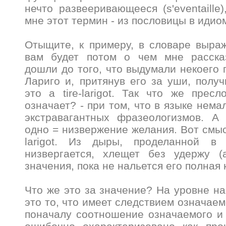
нечто развееривающееся (s'eventaille
мне этот термин - из пословицы в идио
Отыщите, к примеру, в словаре выражен
вам будет потом о чем мне рассказ
дошли до того, что выдумали некоего 
Лариго и, притянув его за уши, получ
это a tire-larigot. Так что же преслов
означает? - при том, что в языке нема
экстравагантных фразеологизмов. А
одно = низвержение желания. Вот смыс
larigot. Из дыры, проделанной в 
низвергается, хлещет без удержу (a t
значения, пока не нальется его полная 
Что же это за значение? На уровне н
это то, что имеет следствием означае
поначалу соотношение означаемого и