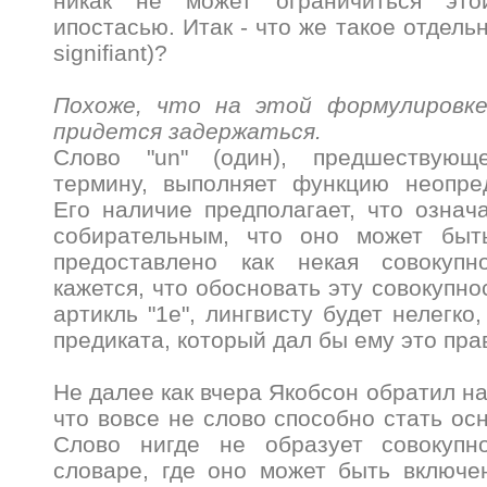
никак не может ограничиться это
ипостасью. Итак - что же такое отдел
signifiant)?
Похоже, что на этой формулировке
придется задержаться.
Слово "un" (один), предшествую
термину, выполняет функцию неопред
Его наличие предполагает, что озна
собирательным, что оно может быт
предоставлено как некая совокупн
кажется, что обосновать эту совокупно
артикль "1е", лингвисту будет нелегко
предиката, который дал бы ему это пра
Не далее как вчера Якобсон обратил н
что вовсе не слово способно стать ос
Слово нигде не образует совокупн
словаре, где оно может быть включе