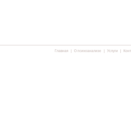
Главная
О психоанализе
Услуги
Кон