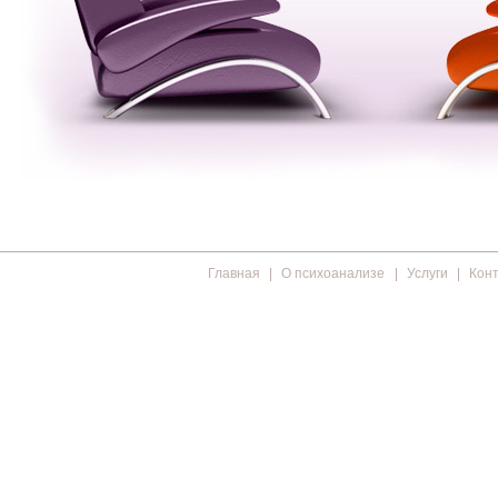
Главная
О психоанализе
Услуги
Кон