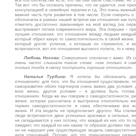
все обстоятельства есть, что бы они были счастливы, но с
Так вот, что бы осознать причины, что не удается, они при
консультации6 в семейную терапии и т.д. Это очень важный
важная часть пути развития в том числе. Если говорить о 
обозначила в рамках нашей встречи как отношения как путь
отметить достаточно заманчивую на мой взгляд (на перв
выстраивает логика современного мира. Эта ловушка – пр
лучшие отношения, это отношения между людьми каждый 
который обрел какую то самостоятельность в своей жизни.
который достиг успехов, к которым он стремился, и во
встречаются, вот это отношения высокого полета, то к чему
Любовь Носова:
Совершенно согласна с вами. Из с
очень часто слышала такие слова: «как только я са
только тогда я смогу построить хорошие отношения».
Наталья Турбина:
Я хотела бы обозначить два
отношениях: для того, что бы отношения существовали, ч
саморазвития обоих партнеров очень важно два условия: 
мою жизнь; другое условие – я должна быть готова
отношениях. Когда же мы говорим о самодостаточности, р
жизни, которая рассчитана и выстроена относительно м
термин самодостаточности: я сама обеспечиваю все а
жизни. И эта модель не предполагает другого. Мы сталк
люди встречаются двое успешных красивых и сильных, и
не складывается у них потому, что каждый из них что то 
ожидает, что каждый из них каким то образом должен так п
он не нарушил уже существующую модель самодостаточно
анти отношений. Потому, что это принципиально разн