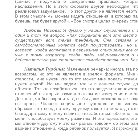
(сейчас я подумала о сексуальных практиках, кото
наслаждения. Но в этом формате другой необходим, чт
реализовал задуманное. Но этот другой не является неот
В этом смысле мы можем видеть отношения, в которых па
будешь, так будет другой». «Вон смотри целая очередь стои
Любовь Носова:
Я думаю у наших слушателей и 
один и тот же вопрос: «Как сохранить вот это место 
существует вот такая тенденция. Она связана 
самодостаточным хочется себя почувствовать, но 
возраст, когда вступают в серьезные отношения все 
уже к тому возрасту, когда люди задумываются о 
действительно уже становятся самодостаточными. Как
Наталья Турбина:
Маленькая ремарка: иногда эта по
возрастом, но это не является в зрелом формате. Мне 
старости, мне нужен кто то кто может мне подать стака
нужен другой. Но мы видим, что и в данном случае дру
объекта. Тот кто позаботиться, тот кто разделит одиночес
отношений в которых возможно открытие измерения измене
Для того, чтобы сохранить. Да я бы даже сказала даже соз
вы правы. Человек социальное существо и он изнача
образом, что всегда этому другому какое то место да отво
благодаря кому я могу выжить, кто заботиться обо мне, 
меня, способствует моему развитию. И это нормально, это
мы отводим другому и это как раз мы говорим об этом ра
вариант отношений, когда ребенок пользуется.
Я перехожу и