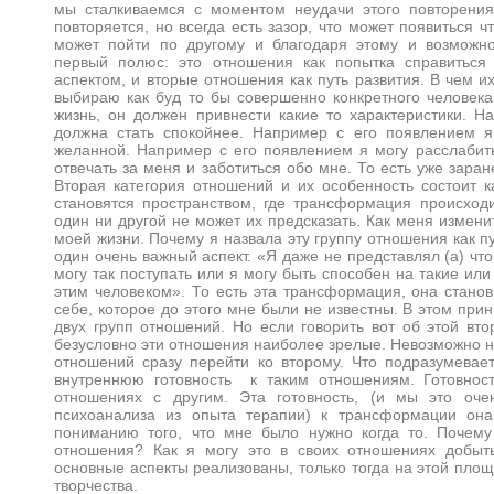
мы сталкиваемся с моментом неудачи этого повторения.
повторяется, но всегда есть зазор, что может появиться ч
может пойти по другому и благодаря этому и возможно
первый полюс: это отношения как попытка справиться
аспектом, и вторые отношения как путь развития. В чем 
выбираю как буд то бы совершенно конкретного человек
жизнь, он должен привнести какие то характеристики. 
должна стать спокойнее. Например с его появлением я
желанной. Например с его появлением я могу расслабитьс
отвечать за меня и заботиться обо мне. То есть уже заран
Вторая категория отношений и их особенность состоит к
становятся пространством, где трансформация происход
один ни другой не может их предсказать. Как меня измени
моей жизни. Почему я назвала эту группу отношения как пу
один очень важный аспект. «Я даже не представлял (а) что 
могу так поступать или я могу быть способен на такие ил
этим человеком». То есть эта трансформация, она станов
себе, которое до этого мне были не известны. В этом при
двух групп отношений. Но если говорить вот об этой вто
безусловно эти отношения наиболее зрелые. Невозможно 
отношений сразу перейти ко второму. Что подразумевае
внутреннюю готовность к таким отношениям. Готовнос
отношениях с другим. Эта готовность, (и мы это оч
психоанализа из опыта терапии) к трансформации она
пониманию того, что мне было нужно когда то. Почем
отношения? Как я могу это в своих отношениях добыть.
основные аспекты реализованы, только тогда на этой пло
творчества.