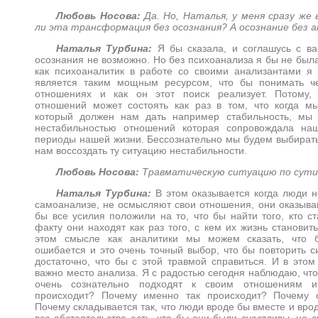
Любовь Носова:
Да. Но, Наталья, у меня сразу же
ли эта трансформация без осознания? А осознание без а
Наталья Турбина:
Я бы сказала, и соглашусь с в
осознания не возможно. Но без психоанализа я бы не была
как психоаналитик в работе со своими анализантами я 
является таким мощным ресурсом, что бы понимать ч
отношениях и как он этот поиск реализует. Потому,
отношений может состоять как раз в том, что когда 
который должен нам дать например стабильность, мы 
нестабильностью отношений которая сопровождала наш
периоды нашей жизни. Бессознательно мы будем выбирать
нам воссоздать ту ситуацию нестабильности.
Любовь Носова:
Травматическую ситуацию по сути
Наталья Турбина:
В этом оказывается когда люди н
самоанализе, не осмысляют свои отношения, они оказываю
бы все усилия положили на то, что бы найти того, кто с
факту они находят как раз того, с кем их жизнь становит
этом смысле как аналитики мы можем сказать, что б
ошибается и это очень точный выбор, что бы повторить с
достаточно, что бы с этой травмой справиться. И в этом
важно место анализа. Я с радостью сегодня наблюдаю, чт
очень сознательно подходят к своим отношениям и
происходит? Почему именно так происходит? Почему о
Почему складывается так, что люди вроде бы вместе и вро