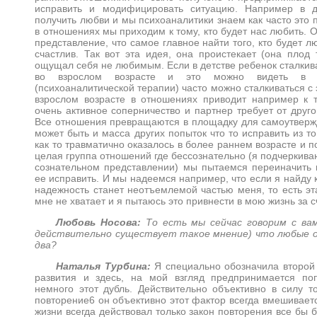
исправить и модифицировать ситуацию. Например в д
получить любви и мы психоаналитики знаем как часто это п
в отношениях мы приходим к тому, кто будет нас любить. 
представление, что самое главное найти того, кто будет л
счастлив. Так вот эта идея, она проистекает (она плод 
ощущал себя не любимым. Если в детстве ребенок сталкив
во взрослом возрасте и это можно видеть в пр
(психоаналитической терапии) часто можно сталкиваться с 
взрослом возрасте в отношениях приводит например к т
очень активное соперничество и партнер требует от друг
Все отношения превращаются в площадку для самоутверж
может быть и масса других попыток что то исправить из т
как то травматично оказалось в более раннем возрасте и п
целая группа отношений где бессознательно (я подчеркиваю
сознательном представлении) мы пытаемся переиначить
ее исправить. И мы надеемся например, что если я найду к
надежность станет неотъемлемой частью меня, то есть эта
мне не хватает и я пытаюсь это привнести в мою жизнь за с
Любовь Носова:
То есть мы сейчас говорим с ва
действительно существует такое мнение) что любые
два?
Наталья Турбина:
Я специально обозначила второй
развития и здесь, на мой взгляд предпринимается по
немного этот дубль. Действительно объективно в силу то
повторение6 он объективно этот фактор всегда вмешивает
жизни всегда действовал только закон повторения все бы б