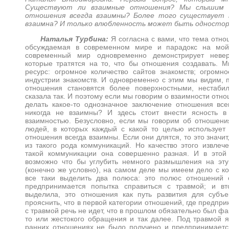
Существуют ли взаимные отношения? Мы слышим 
отношения всегда взаимны? Более того существует 
взаимна? И только влюбленность может быть односто
Наталья Турбина:
Я согласна с вами, что тема отн
обсуждаемая в современном мире и парадокс на мой 
современный мир одновременно демонстрирует невер
которые тратятся на то, что бы отношения создавать. 
ресурс: огромное количество сайтов знакомств; огромн
индустрии знакомств. И одновременно с этим мы видим, п
отношения становятся более поверхностными, нестаб
сказала так. И поэтому если мы говорим о взаимности отно
делать какое-то однозначное заключение отношения вс
никогда не взаимны? И здесь стоит внести ясность 
взаимностью. Безусловно, если мы говорим об отношени
людей, в которых каждый с какой то целью использует 
отношения всегда взаимны. Если они длятся, то это значит
из такого рода коммуникаций. Но качество этого извлеч
такой коммуникации она совершенно разная. И в этой
возможно что бы углубить немного размышления на эту
(конечно же условно), на самом деле мы имеем дело с 
все таки выделить два полюса: это полюс отношений 
предпринимается попытка справиться с травмой; и в
выделила, это отношения как путь развития для субъ
прояснить, что в первой категории отношений, где предпр
с травмой речь не идет, что в прошлом обязательно был фа
то или жестокого обращения и так далее. Под травмой я
ранних отношениях не было получено и предпринимаетс