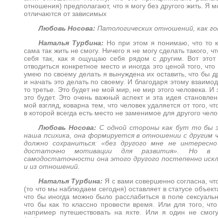
отношения) предполагают, что я могу без другого жить. Я мо
отличаются от зависимых
Любовь Носова:
Патологических отношений, как го
Наталья Турбина:
Но при этом я понимаю, что то к
сама так жить не смогу. Ничего я не могу сделать такого,
себя так, как я ощущаю себя рядом с другим. Вот этот 
отводиться конкретное место и иногда это ценой того, что
умею по своему делать я вынуждена их оставить, что бы д
и начать это делать по своему. И благодаря этому взаимо
то третье. Это будет не мой мир, не мир этого человека. И 
это будет. Это очень важный аспект и эта идея становле
мой взгляд, коварна тем, что человек удаляется от того, ч
в которой всегда есть место не заменимое для другого чело
Любовь Носова:
С одной стороны как бут то бы э
наша психика, она формируется в отношении с другим ч
должно сохраниться: «без другого мне не интересн
достаточно мотивации для развития». Но в
самодостаточности она этого другого постепенно иск
и из отношений.
Наталья Турбина:
Я с вами совершенно согласна, чт
(то что мы наблюдаем сегодня) оставляет в статусе объект
что бы иногда можно было расслабиться в поле сексуальн
что бы как то классно провести время. Или для того, чт
например путешествовать на яхте. Или я один не смогу