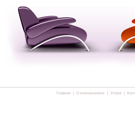
Главная
О психоанализе
Услуги
Кон